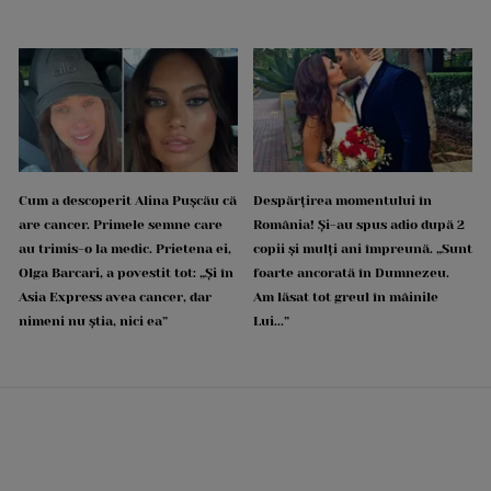
Cum a descoperit Alina Pușcău că
Despărțirea momentului în
are cancer. Primele semne care
România! Și-au spus adio după 2
au trimis-o la medic. Prietena ei,
copii și mulți ani împreună. „Sunt
Olga Barcari, a povestit tot: „Și în
foarte ancorată în Dumnezeu.
Asia Express avea cancer, dar
Am lăsat tot greul în mâinile
nimeni nu știa, nici ea”
Lui...”