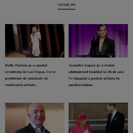
CATINE.RO
Dolly Parton și-a anulat
Jennifer Lopez și-a etalat
rezidența în Las Vegas. Cu ce
abdomenul tonifiat la 56 de ani.
probleme de sănătate se
Ce imagini a postat artista în
confruntă artista
mediul online