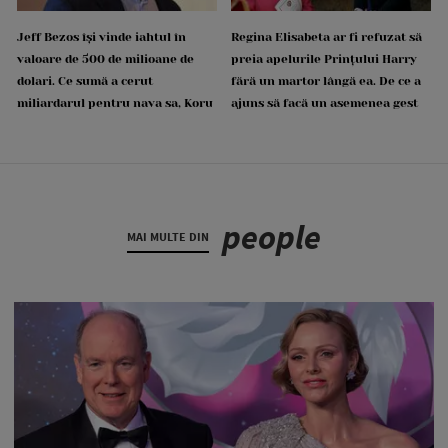
Jeff Bezos își vinde iahtul în
Regina Elisabeta ar fi refuzat să
valoare de 500 de milioane de
preia apelurile Prințului Harry
dolari. Ce sumă a cerut
fără un martor lângă ea. De ce a
miliardarul pentru nava sa, Koru
ajuns să facă un asemenea gest
people
MAI MULTE DIN