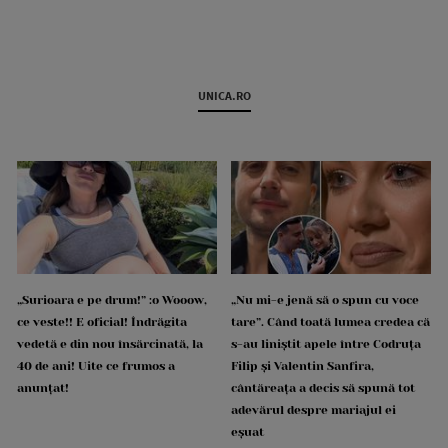
UNICA.RO
„Surioara e pe drum!” :o Wooow,
„Nu mi-e jenă să o spun cu voce
ce veste!! E oficial! Îndrăgita
tare”. Când toată lumea credea că
vedetă e din nou însărcinată, la
s-au liniștit apele între Codruța
40 de ani! Uite ce frumos a
Filip și Valentin Sanfira,
anunțat!
cântăreața a decis să spună tot
adevărul despre mariajul ei
eșuat