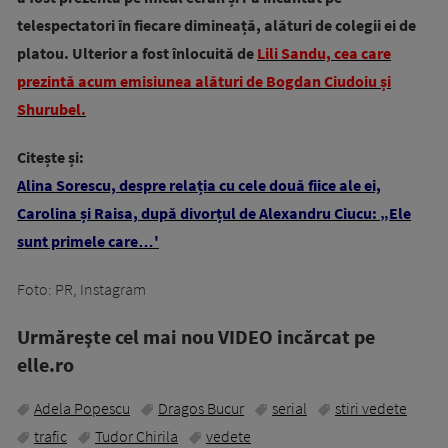
telespectatori în fiecare dimineață, alături de colegii ei de
platou. Ulterior a fost înlocuită de
Lili Sandu, cea care
prezintă acum emisiunea alături de Bogdan Ciudoiu și
Shurubel.
Citește și:
Alina Sorescu, despre relația cu cele două fiice ale ei,
Carolina și Raisa, după divorțul de Alexandru Ciucu: „Ele
sunt primele care…'
Foto: PR, Instagram
Urmăreşte cel mai nou VIDEO incărcat pe
elle.ro
Adela Popescu
Dragos Bucur
serial
stiri vedete
trafic
Tudor Chirila
vedete