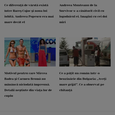
Ce diferență de vârstă există
Andreea Munteanu de la
între Rareș Cojoc și noua lui
Survivor s-a căsătorit civil cu
iubită. Andreea Popescu era mai
logodnicul ei. Imagini cu cei doi
mare decât el
miri
Motivul pentru care Mircea
Ce a pățit un român într-o
Badea și Carmen Brumă nu
benzinărie din Bulgaria: „Aveți
mănâncă niciodată împreună.
mare grijă!”. Ce a observat pe
Detalii neștiute din viața lor de
chitanță
cuplu