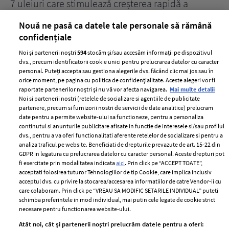
țe
7 uleiuri care stimulează creșterea rapidă a
Ce
părului
de
Nouă ne pasă ca datele tale personale să rămână
confidențiale
Noi și partenerii noștri
594
stocăm și/sau accesăm informații pe dispozitivul
dvs., precum identificatorii cookie unici pentru prelucrarea datelor cu caracter
personal. Puteți accepta sau gestiona alegerile dvs. făcând clic mai jos sau în
orice moment, pe pagina cu politica de confidențialitate. Aceste alegeri vor fi
raportate partenerilor noștri și nu vă vor afecta navigarea.
Mai multe detalii
Noi si partenerii nostri (retelele de socializare si agentiile de publicitate
partenere, precum si furnizorii nostri de servicii de date analitice) prelucram
ELLE Style Awards
Termeni si conditii
date pentru a permite website-ului sa functioneze, pentru a personaliza
2024
continutul si anunturile publicitare afisate in functie de interesele si/sau profilul
Politica de
dvs., pentru a va oferi functionalitati aferente retelelor de socializare si pentru a
Despre ELLE
confidențialitate
analiza traficul pe website. Beneficiati de drepturile prevazute de art. 15-22 din
Romania
GDPR in legatura cu prelucrarea datelor cu caracter personal. Aceste drepturi pot
Politica de cookies
fi exercitate prin modalitatea indicata
aici
. Prin click pe “ACCEPT TOATE”,
Contact
Publicitate
acceptati folosirea tuturor Tehnologiilor de tip Cookie, care implica inclusiv
acceptul dvs. cu privire la stocarea/accesarea informatiilor de catre Vendor-ii cu
Abonamente
care colaboram. Prin click pe “VREAU SA MODIFIC SETARILE INDIVIDUAL” puteti
schimba preferintele in mod individual, mai putin cele legate de cookie strict
necesare pentru functionarea website-ului.
Stiri
Libertatea pentru
Atât noi, cât și partenerii noștri prelucrăm datele pentru a oferi: