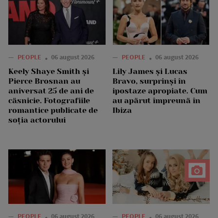
—
PEOPLE
06 august 2026
—
PEOPLE
06 august 2026
Keely Shaye Smith și
Lily James și Lucas
Pierce Brosnan au
Bravo, surprinși în
aniversat 25 de ani de
ipostaze apropiate. Cum
căsnicie. Fotografiile
au apărut împreună în
romantice publicate de
Ibiza
soția actorului
—
PEOPLE
06 august 2026
—
PEOPLE
06 august 2026