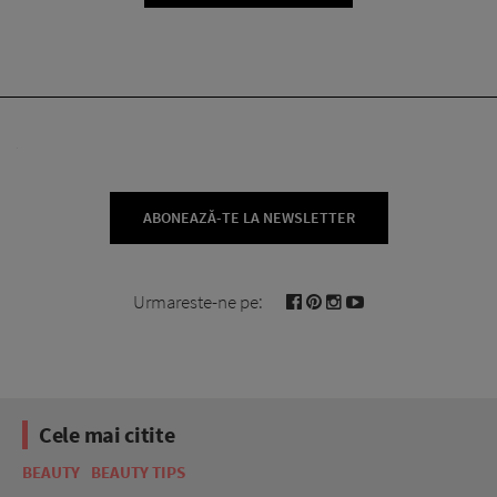
ABONEAZĂ-TE LA NEWSLETTER
Urmareste-ne pe:
Cele mai citite
BEAUTY
BEAUTY TIPS
BE