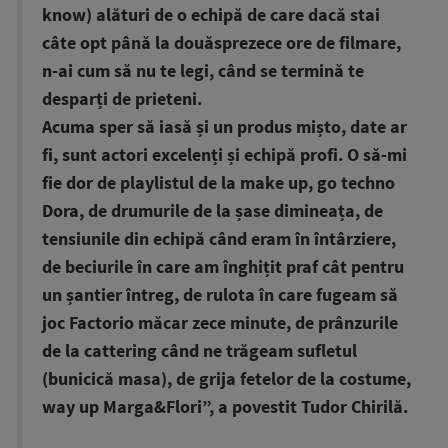
know) alături de o echipă de care dacă stai
câte opt până la douăsprezece ore de filmare,
n-ai cum să nu te legi, când se termină te
desparți de prieteni.
Acuma sper să iasă și un produs mișto, date ar
fi, sunt actori excelenți și echipă profi. O să-mi
fie dor de playlistul de la make up, go techno
Dora, de drumurile de la șase dimineața, de
tensiunile din echipă când eram în întârziere,
de beciurile în care am înghițit praf cât pentru
un șantier întreg, de rulota în care fugeam să
joc Factorio măcar zece minute, de prânzurile
de la cattering când ne trăgeam sufletul
(bunicică masa), de grija fetelor de la costume,
way up Marga&Flori”, a povestit Tudor Chirilă.