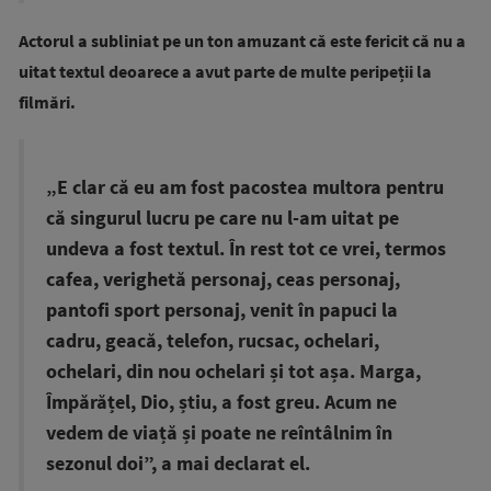
Actorul a subliniat pe un ton amuzant că este fericit că nu a
uitat textul deoarece a avut parte de multe peripeții la
filmări.
„E clar că eu am fost pacostea multora pentru
că singurul lucru pe care nu l-am uitat pe
undeva a fost textul. În rest tot ce vrei, termos
cafea, verighetă personaj, ceas personaj,
pantofi sport personaj, venit în papuci la
cadru, geacă, telefon, rucsac, ochelari,
ochelari, din nou ochelari și tot așa. Marga,
Împărățel, Dio, știu, a fost greu. Acum ne
vedem de viață și poate ne reîntâlnim în
sezonul doi”, a mai declarat el.