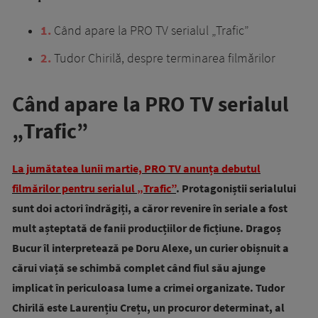
1
Când apare la PRO TV serialul „Trafic”
2
Tudor Chirilă, despre terminarea filmărilor
Când apare la PRO TV serialul
„Trafic”
La jumătatea lunii martie, PRO TV anunța debutul
filmărilor pentru serialul „Trafic”
. Protagoniștii serialului
sunt doi actori îndrăgiți, a căror revenire în seriale a fost
mult așteptată de fanii producțiilor de ficțiune. Dragoș
Bucur îl interpretează pe Doru Alexe, un curier obișnuit a
cărui viață se schimbă complet când fiul său ajunge
implicat în periculoasa lume a crimei organizate. Tudor
Chirilă este Laurențiu Crețu, un procuror determinat, al