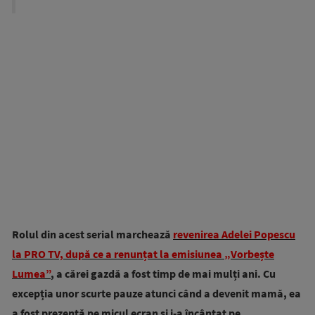
Rolul din acest serial marchează
revenirea Adelei Popescu
la PRO TV, după ce a renunțat la emisiunea „Vorbește
Lumea”
, a cărei gazdă a fost timp de mai mulți ani. Cu
excepția unor scurte pauze atunci când a devenit mamă, ea
a fost prezentă pe micul ecran și i-a încântat pe