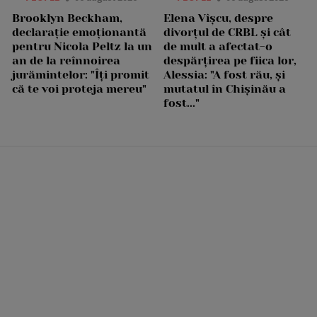
Brooklyn Beckham,
Elena Vîșcu, despre
declarație emoționantă
divorțul de CRBL și cât
pentru Nicola Peltz la un
de mult a afectat-o
an de la reînnoirea
despărțirea pe fiica lor,
jurămintelor: "Îți promit
Alessia: "A fost rău, și
că te voi proteja mereu"
mutatul în Chișinău a
fost..."