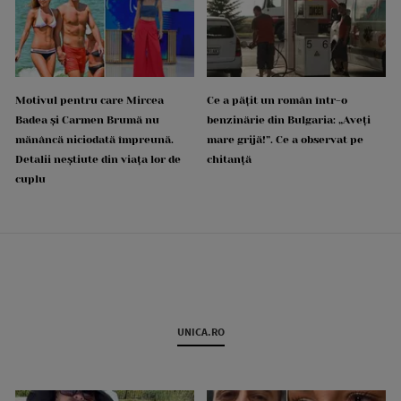
Motivul pentru care Mircea
Ce a pățit un român într-o
Badea și Carmen Brumă nu
benzinărie din Bulgaria: „Aveți
mănâncă niciodată împreună.
mare grijă!”. Ce a observat pe
Detalii neștiute din viața lor de
chitanță
cuplu
UNICA.RO