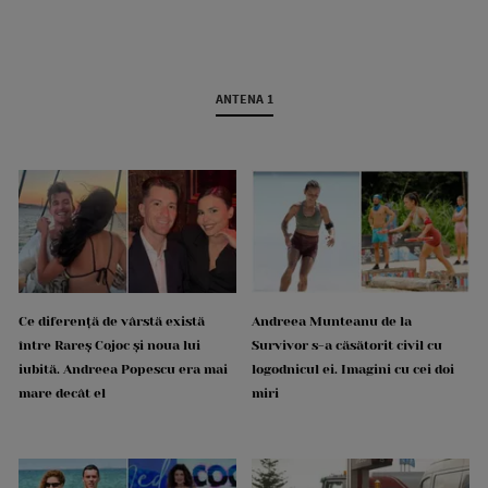
ANTENA 1
Ce diferență de vârstă există
Andreea Munteanu de la
între Rareș Cojoc și noua lui
Survivor s-a căsătorit civil cu
iubită. Andreea Popescu era mai
logodnicul ei. Imagini cu cei doi
mare decât el
miri