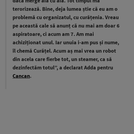
dacă merge aia cu aia. Tot timpul mă
terorizează. Bine, deja lumea știe că eu am o
problemă cu organizatul, cu curățenia. Vreau
pe această cale să anunț că nu mai am doar 6
aspiratoare, ci acum am 7. Am mai
achiziționat unul. Iar unuia i-am pus și nume,
îl chemă Curățel. Acum aș mai vrea un robot
din acela care fierbe tot, un steamer, ca să
dezinfectăm totul”, a declarat Adda pentru
Cancan
.