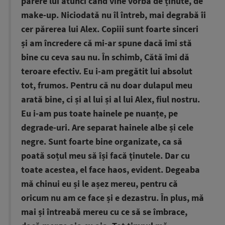
părere lui atunci când vine vorba de ținute, de
make-up. Niciodată nu îl întreb, mai degrabă îi
cer părerea lui Alex. Copiii sunt foarte sinceri
și am încredere că mi-ar spune dacă îmi stă
bine cu ceva sau nu. În schimb, Cătă îmi dă
teroare efectiv. Eu i-am pregătit lui absolut
tot, frumos. Pentru că nu doar dulapul meu
arată bine, ci și al lui și al lui Alex, fiul nostru.
Eu i-am pus toate hainele pe nuanțe, pe
degrade-uri. Are separat hainele albe și cele
negre. Sunt foarte bine organizate, ca să
poată soțul meu să își facă ținutele. Dar cu
toate acestea, el face haos, evident. Degeaba
mă chinui eu și le așez mereu, pentru că
oricum nu am ce face și e dezastru. În plus, mă
mai și întreabă mereu cu ce să se îmbrace,