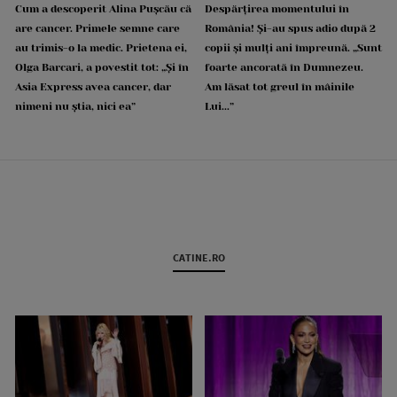
Cum a descoperit Alina Pușcău că
Despărțirea momentului în
are cancer. Primele semne care
România! Și-au spus adio după 2
au trimis-o la medic. Prietena ei,
copii și mulți ani împreună. „Sunt
Olga Barcari, a povestit tot: „Și în
foarte ancorată în Dumnezeu.
Asia Express avea cancer, dar
Am lăsat tot greul în mâinile
nimeni nu știa, nici ea”
Lui...”
CATINE.RO