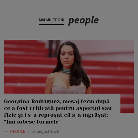
people
MAI MULTE DIN
Georgina Rodríguez, mesaj ferm după
ce a fost criticată pentru aspectul său
fizic și i s-a reproșat că s-a îngrășat:
"Îmi iubesc formele"
—
PEOPLE
05 august 2026