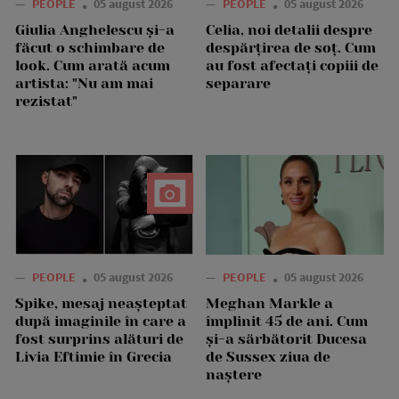
—
PEOPLE
05 august 2026
—
PEOPLE
05 august 2026
Giulia Anghelescu și-a
Celia, noi detalii despre
făcut o schimbare de
despărțirea de soț. Cum
look. Cum arată acum
au fost afectați copiii de
artista: "Nu am mai
separare
rezistat"
—
PEOPLE
05 august 2026
—
PEOPLE
05 august 2026
Spike, mesaj neașteptat
Meghan Markle a
după imaginile în care a
împlinit 45 de ani. Cum
fost surprins alături de
și-a sărbătorit Ducesa
Livia Eftimie în Grecia
de Sussex ziua de
naștere