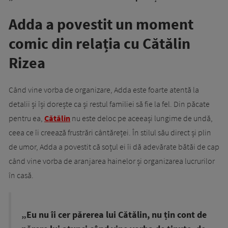
Adda a povestit un moment
comic din relația cu Cătălin
Rizea
Când vine vorba de organizare, Adda este foarte atentă la
detalii și își dorește ca și restul familiei să fie la fel. Din păcate
pentru ea,
Cătălin
nu este deloc pe aceeași lungime de undă,
ceea ce îi creează frustrări cântăreței. În stilul său direct și plin
de umor, Adda a povestit că soțul ei îi dă adevărate bătăi de cap
când vine vorba de aranjarea hainelor și organizarea lucrurilor
în casă.
„Eu nu îi cer părerea lui Cătălin, nu țin cont de