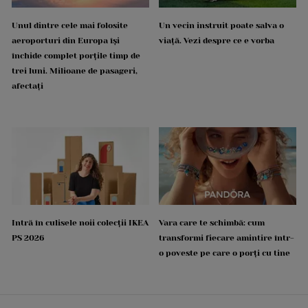
Unul dintre cele mai folosite
Un vecin instruit poate salva o
aeroporturi din Europa își
viață. Vezi despre ce e vorba
închide complet porțile timp de
trei luni. Milioane de pasageri,
afectați
Intră în culisele noii colecții IKEA
Vara care te schimbă: cum
PS 2026
transformi fiecare amintire într-
o poveste pe care o porți cu tine