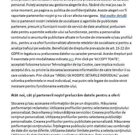
personal. Puteți accepta sau gestiona alegerile dvs. făcând clic mai jos sau în
orice moment, pe pagina cu politica de confidențialitate. Aceste alegeri vor fi
raportate partenerilor noștri și nu vă vor afecta navigarea.
Mai multe detalii
Noi si partenerii nostri (retelele de socializare si agentiile de publicitate
partenere, precum si furnizorii nostri de servicii de date analitice) prelucram
ELLE Style Awards
Termeni si conditii
date pentru a permite website-ului sa functioneze, pentru a personaliza
2024
continutul si anunturile publicitare afisate in functie de interesele si/sau profilul
Politica de
dvs., pentru a va oferi functionalitati aferente retelelor de socializare si pentru a
Despre ELLE
confidențialitate
analiza traficul pe website. Beneficiati de drepturile prevazute de art. 15-22 din
Romania
GDPR in legatura cu prelucrarea datelor cu caracter personal. Aceste drepturi pot
Politica de cookies
fi exercitate prin modalitatea indicata
aici
. Prin click pe “ACCEPT TOATE”,
Contact
Publicitate
acceptati folosirea tuturor Tehnologiilor de tip Cookie, care implica inclusiv
acceptul dvs. cu privire la stocarea/accesarea informatiilor de catre Vendor-ii cu
Abonamente
care colaboram. Prin click pe “VREAU SA MODIFIC SETARILE INDIVIDUAL” puteti
schimba preferintele in mod individual, mai putin cele legate de cookie strict
necesare pentru functionarea website-ului.
Stiri
Libertatea pentru
Atât noi, cât și partenerii noștri prelucrăm datele pentru a oferi:
femei
GSP
Stocarea și/sau accesarea informațiilor de pe un dispozitiv. Măsurarea
Viva
performanței reclamelor. Utilizarea profilurilor pentru selectarea conținutului
Unica
personalizat. Dezvoltarea și îmbunătățirea serviciilor. Crearea profilurilor de
Avantaje
conținut personalizat. Utilizarea profilurilor pentru selectarea publicității
Baby
personalizate. Crearea profilurilor pentru publicitate personalizată. Măsurarea
Retete practice
performanței conținutului. Înțelegerea publicului prin statistici sau combinații
Retete
de date din surse diferite. Utilizarea datelor limitate pentru a selecta conținutul.
Utilizarea de date limitate pentru a selecta publicitatea. Date precise de