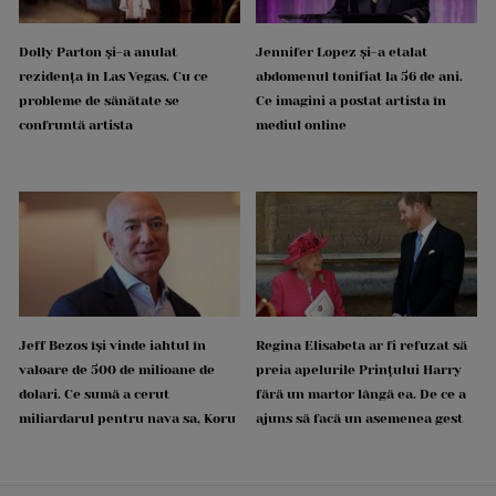
Dolly Parton și-a anulat
Jennifer Lopez și-a etalat
rezidența în Las Vegas. Cu ce
abdomenul tonifiat la 56 de ani.
probleme de sănătate se
Ce imagini a postat artista în
confruntă artista
mediul online
Jeff Bezos își vinde iahtul în
Regina Elisabeta ar fi refuzat să
valoare de 500 de milioane de
preia apelurile Prințului Harry
dolari. Ce sumă a cerut
fără un martor lângă ea. De ce a
miliardarul pentru nava sa, Koru
ajuns să facă un asemenea gest