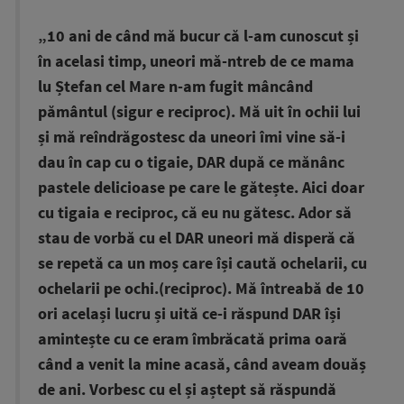
„10 ani de când mă bucur că l-am cunoscut și
în acelasi timp, uneori mă-ntreb de ce mama
lu Ștefan cel Mare n-am fugit mâncând
pământul (sigur e reciproc). Mă uit în ochii lui
și mă reîndrăgostesc da uneori îmi vine să-i
dau în cap cu o tigaie, DAR după ce mănânc
pastele delicioase pe care le gătește. Aici doar
cu tigaia e reciproc, că eu nu gătesc. Ador să
stau de vorbă cu el DAR uneori mă disperă că
se repetă ca un moș care își caută ochelarii, cu
ochelarii pe ochi.(reciproc). Mă întreabă de 10
ori același lucru și uită ce-i răspund DAR își
amintește cu ce eram îmbrăcată prima oară
când a venit la mine acasă, când aveam douăș
de ani. Vorbesc cu el și aștept să răspundă