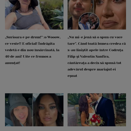
„Surioara e pe drum!” :o Wooow,
„Nu mi-e jenă să o spun cu voce
ce veste!! E oficial! Îndrăgita
tare”. Când toată lumea credea că
vedetă e din nou însărcinată, la
s-au liniștit apele între Codruța
40 de ani! Uite ce frumos a
Filip și Valentin Sanfira,
anunțat!
cântăreața a decis să spună tot
adevărul despre mariajul ei
eșuat