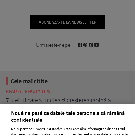
ABONEAZĂ-TE LA NEWSLETTER
Urmareste-ne pe:
Cele mai citite
BEAUTY
BEAUTY TIPS
BE
țe
7 uleiuri care stimulează creșterea rapidă a
Ce
părului
de
Nouă ne pasă ca datele tale personale să rămână
confidențiale
Noi și partenerii noștri
594
stocăm și/sau accesăm informații pe dispozitivul
dvs., precum identificatorii cookie unici pentru prelucrarea datelor cu caracter