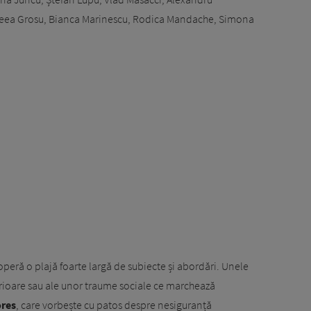
dreea Grosu, Bianca Marinescu, Rodica Mandache, Simona
eră o plajă foarte largă de subiecte și abordări. Unele
terioare sau ale unor traume sociale ce marchează
res
, care vorbește cu patos despre nesiguranță