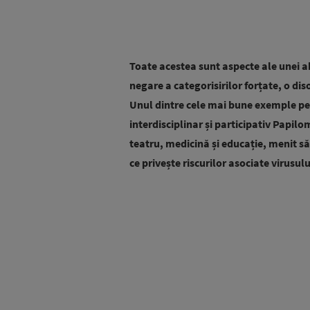
Toate acestea sunt aspecte ale unei ab
negare a categorisirilor forțate, o diso
Unul dintre cele mai bune exemple pe
interdisciplinar și participativ Papilo
teatru, medicină și educație, menit să
ce privește riscurilor asociate virusul