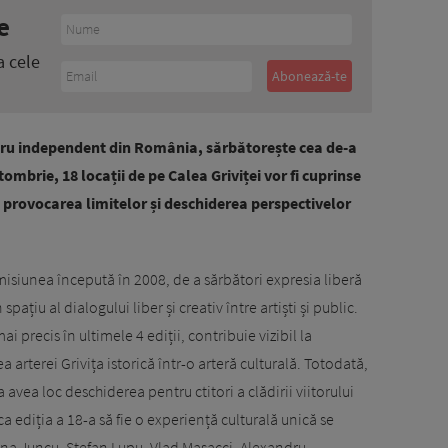
e
a cele
ru independent din România, sărbătorește cea de-a
tombrie, 18 locații de pe Calea Griviței vor fi cuprinse
de provocarea limitelor și deschiderea perspectivelor
isiunea începută în 2008, de a sărbători expresia liberă
pațiu al dialogului liber și creativ între artiști și public.
i precis în ultimele 4 ediții, contribuie vizibil la
ea arterei Grivița istorică într-o arteră culturală. Totodată,
avea loc deschiderea pentru ctitori a clădirii viitorului
c ca ediția a 18-a să fie o experiență culturală unică se
ina Juncu, Ștefan Lupu, Vlad Masacci, Alexandru