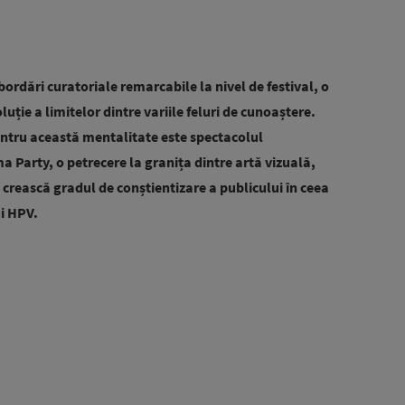
ordări curatoriale remarcabile la nivel de festival, o
luție a limitelor dintre variile feluri de cunoaștere.
ntru această mentalitate este spectacolul
ma Party, o petrecere la granița dintre artă vizuală,
 crească gradul de conștientizare a publicului în ceea
ui HPV.