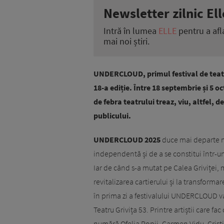
Newsletter zilnic Ell
Intră în lumea
ELLE
pentru a afl
mai noi știri.
UNDERCLOUD, primul festival de teat
18-a ediție. Între 18 septembrie și 5 oc
de febra teatrului treaz, viu, altfel, 
publicului.
UNDERCLOUD 2025
duce mai departe m
independentă și de a se constitui într-un s
Iar de când s-a mutat pe Calea Griviței, ma
revitalizarea cartierului și la transformar
în prima zi a festivalului UNDERCLOUD va 
Teatru Grivița 53. Printre artiștii care fa
numără Ofelia Popii, Carmen Vidu, Crist