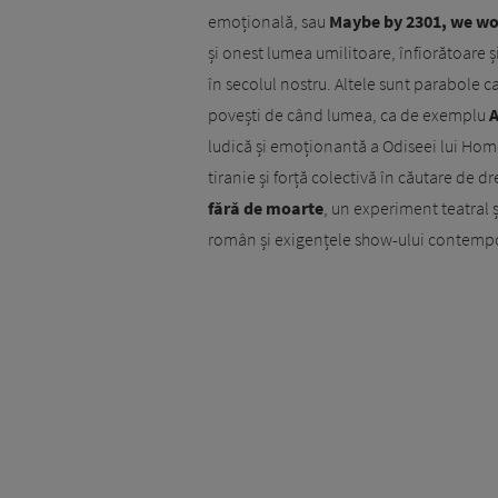
emoțională, sau
Maybe by 2301, we wo
și onest lumea umilitoare, înfiorătoare ș
în secolul nostru. Altele sunt parabole
povești de când lumea, ca de exemplu
A
ludică și emoționantă a Odiseei lui Hom
tiranie și forță colectivă în căutare de d
fără de moarte
, un experiment teatral ș
român și exigențele show-ului contemp