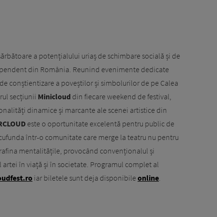
ărbătoare a potențialului uriaș de schimbare socială și de
independent din România. Reunind evenimente dedicate
de conștientizare a poveștilor și simbolurilor de pe Calea
rul secțiunii
Minicloud
din fiecare weekend de festival,
sonalități dinamice și marcante ale scenei artistice din
RCLOUD
este o oportunitate excelentă pentru public de
 se cufunda într-o comunitate care merge la teatru nu pentru
i rafina mentalitățile, provocând convenționalul și
artei în viață și în societate. Programul complet al
udfest.ro
iar biletele sunt deja disponibile
online
.