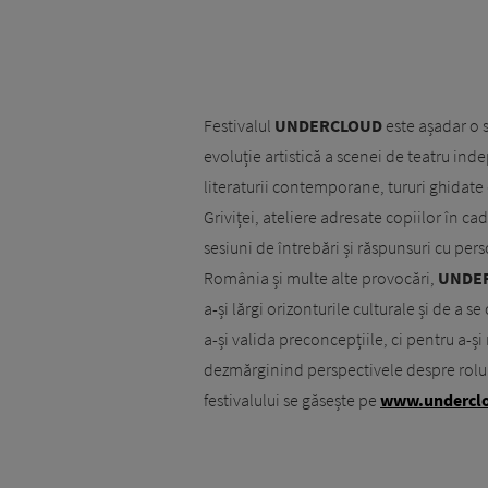
Festivalul
UNDERCLOUD
este așadar o s
evoluție artistică a scenei de teatru 
literaturii contemporane, tururi ghidate 
Griviței, ateliere adresate copiilor în cad
sesiuni de întrebări și răspunsuri cu per
România și multe alte provocări,
UNDE
a-și lărgi orizonturile culturale și de a
a-și valida preconcepțiile, ci pentru a-ș
dezmărginind perspectivele despre rolul 
festivalului se găsește pe
www.underclo