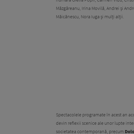
Măzgăreanu, Irina Movilă, Andrei și An
Măicănescu, Nora Iuga și mulți alții.
Spectacolele programate în acest an acop
devin reflexii scenice ale unor lupte in
societatea contemporană, precum
Dolo