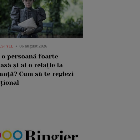
FESTYLE
06 august 2026
i o persoană foarte
asă și ai o relație la
tanță? Cum să te reglezi
țional