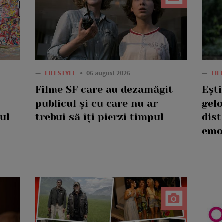
—
LIFESTYLE
06 august 2026
—
LI
Filme SF care au dezamăgit
Eșt
publicul și cu care nu ar
gelo
ul
trebui să îți pierzi timpul
dis
emo