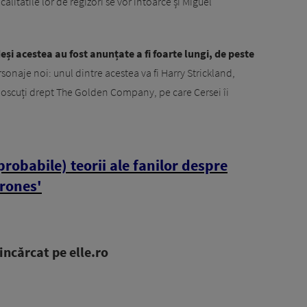
calitatile lor de regizori se vor întoarce și Miguel
eși acestea au fost anunțate a fi foarte lungi, de peste
rsonaje noi: unul dintre acestea va fi Harry Strickland,
oscuți drept The Golden Company, pe care Cersei îi
probabile) teorii ale fanilor despre
rones'
ncărcat pe elle.ro