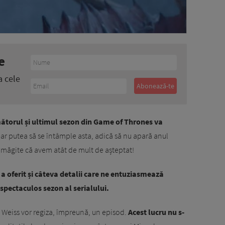
e
a cele
mătorul și ultimul sezon din Game of Thrones va
-ar putea să se întâmple asta, adică să nu apară anul
amăgite că avem atât de mult de așteptat!
a oferit și câteva detalii care ne entuziasmează
 spectaculos sezon al serialului.
B. Weiss vor regiza, împreună, un episod.
Acest lucru nu s-