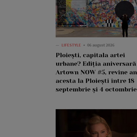
—
LIFESTYLE
06 august 2026
Ploiești, capitala artei
urbane? Ediția aniversară
Artown NOW #5, revine an
acesta la Ploiești între 18
septembrie și 4 octombrie