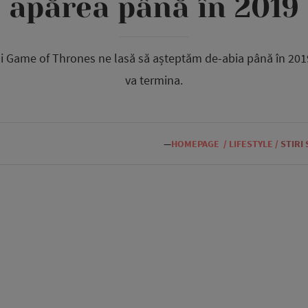
apărea până în 2019
lui Game of Thrones ne lasă să așteptăm de-abia până în 20
va termina.
—
HOMEPAGE
/
LIFESTYLE
/
STIRI