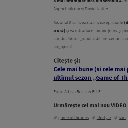
a mai întâmplat încă din sezonul 4.
În 
Sapochnik dar și David Nutter.
Sezonul 8 va avea doar șase episoade
(d
o oră)
și va introduce, bineînțeles, și pe
conducătorul grupului de mercenari cun
angajează.
Citește și:
Cele mai bune (si cele mai 
ultimul sezon „Game of Th
Foto: Arhiva Revistei ELLE
Urmăreşte cel mai nou VIDEO i
game of thrones
lifestyle
stiri