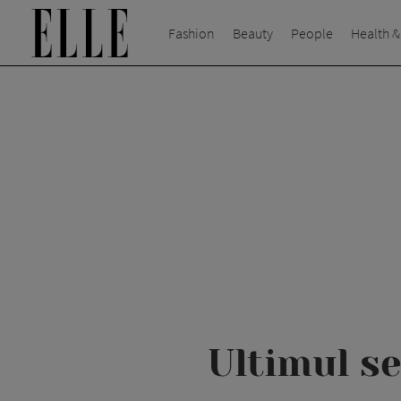
Fashion
Beauty
People
Health &
Ultimul s