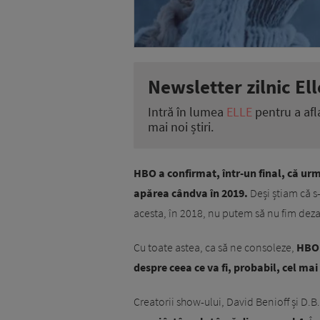
Newsletter zilnic Ell
Intră în lumea
ELLE
pentru a afl
mai noi știri.
HBO a confirmat, într-un final, că ur
apărea cândva în 2019.
Deși știam că s
acesta, în 2018, nu putem să nu fim dez
Cu toate astea, ca să ne consoleze,
HBO 
despre ceea ce va fi, probabil, cel mai
Creatorii show-ului, David Benioff și D.