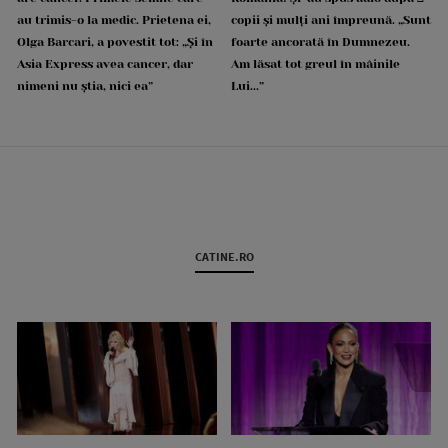
au trimis-o la medic. Prietena ei,
copii și mulți ani împreună. „Sunt
Olga Barcari, a povestit tot: „Și în
foarte ancorată în Dumnezeu.
Asia Express avea cancer, dar
Am lăsat tot greul în mâinile
nimeni nu știa, nici ea”
Lui...”
CATINE.RO