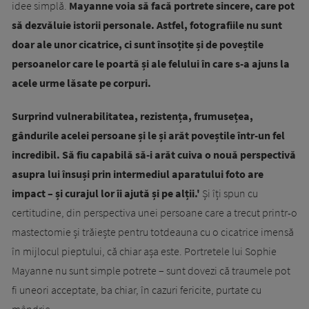
idee simplă.
Mayanne voia să facă portrete sincere, care pot
să dezvăluie istorii personale. Astfel, fotografiile nu sunt
doar ale unor cicatrice, ci sunt însoțite și de poveștile
persoanelor care le poartă și ale felului în care s-a ajuns la
acele urme lăsate pe corpuri.
Surprind vulnerabilitatea, rezistența, frumusețea,
gândurile acelei persoane și le și arăt poveștile într-un fel
incredibil. Să fiu capabilă să-i arăt cuiva o nouă perspectivă
asupra lui însuși prin intermediul aparatului foto are
impact – și curajul lor îi ajută și pe alții.'
Și îți spun cu
certitudine, din perspectiva unei persoane care a trecut printr-o
mastectomie și trăiește pentru totdeauna cu o cicatrice imensă
în mijlocul pieptului, că chiar așa este. Portretele lui Sophie
Mayanne nu sunt simple potrete – sunt dovezi că traumele pot
fi uneori acceptate, ba chiar, în cazuri fericite, purtate cu