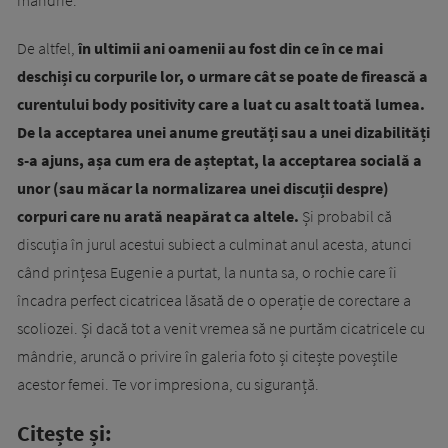
mândrie.
De altfel,
în ultimii ani oamenii au fost din ce în ce mai
deschiși cu corpurile lor, o urmare cât se poate de firească a
curentului body positivity care a luat cu asalt toată lumea.
De la acceptarea unei anume greutăți sau a unei dizabilități
s-a ajuns, așa cum era de așteptat, la acceptarea socială a
unor (sau măcar la normalizarea unei discuții despre)
corpuri care nu arată neapărat ca altele.
Și probabil că
discuția în jurul acestui subiect a culminat anul acesta, atunci
când prințesa Eugenie a purtat, la nunta sa, o rochie care îi
încadra perfect cicatricea lăsată de o operație de corectare a
scoliozei. Și dacă tot a venit vremea să ne purtăm cicatricele cu
mândrie, aruncă o privire în galeria foto și citește poveștile
acestor femei. Te vor impresiona, cu siguranță.
Citește și: