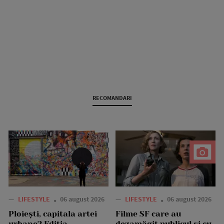
RECOMANDARI
—
LIFESTYLE
06 august 2026
—
LIFESTYLE
06 august 2026
Ploiești, capitala artei
Filme SF care au
urbane? Ediția
dezamăgit publicul și cu