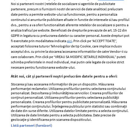
Noi si partenerii nostri (retelele de socializare si agentiile de publicitate
partenere, precum si furnizorii nostri de servicii de date analitice) prelucram
ELLE Style Awards
Termeni si conditii
date pentru a permite website-ului sa functioneze, pentru a personaliza
2024
continutul si anunturile publicitare afisate in functie de interesele si/sau profilul
Politica de
dvs., pentru a va oferi functionalitati aferente retelelor de socializare si pentru a
Despre ELLE
confidențialitate
analiza traficul pe website. Beneficiati de drepturile prevazute de art. 15-22 din
Romania
GDPR in legatura cu prelucrarea datelor cu caracter personal. Aceste drepturi pot
Politica de cookies
fi exercitate prin modalitatea indicata
aici
. Prin click pe “ACCEPT TOATE”,
Contact
Publicitate
acceptati folosirea tuturor Tehnologiilor de tip Cookie, care implica inclusiv
acceptul dvs. cu privire la stocarea/accesarea informatiilor de catre Vendor-ii cu
Abonamente
care colaboram. Prin click pe “VREAU SA MODIFIC SETARILE INDIVIDUAL” puteti
schimba preferintele in mod individual, mai putin cele legate de cookie strict
necesare pentru functionarea website-ului.
Stiri
Libertatea pentru
Atât noi, cât și partenerii noștri prelucrăm datele pentru a oferi:
femei
GSP
Stocarea și/sau accesarea informațiilor de pe un dispozitiv. Măsurarea
Viva
performanței reclamelor. Utilizarea profilurilor pentru selectarea conținutului
Unica
personalizat. Dezvoltarea și îmbunătățirea serviciilor. Crearea profilurilor de
Avantaje
conținut personalizat. Utilizarea profilurilor pentru selectarea publicității
Baby
personalizate. Crearea profilurilor pentru publicitate personalizată. Măsurarea
Retete practice
performanței conținutului. Înțelegerea publicului prin statistici sau combinații
Retete
de date din surse diferite. Utilizarea datelor limitate pentru a selecta conținutul.
Utilizarea de date limitate pentru a selecta publicitatea. Date precise de
geolocație și identificarea prin scanarea dispozitivului.
Pariază responsabil! Decizia ONJN nr. 821/25.09.2025.
Listă parteneri (furnizori)
Jocurile de noroc sunt interzise minorilor.