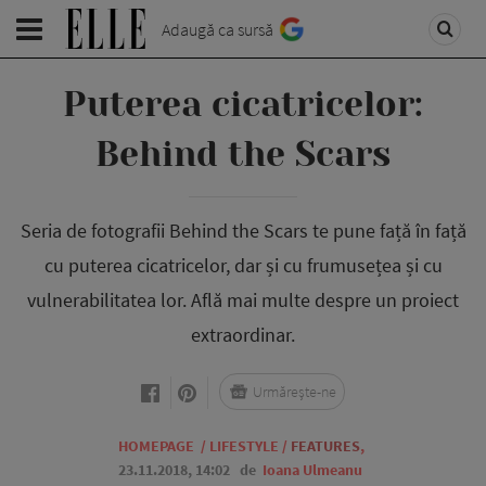
Adaugă ca sursă
Puterea cicatricelor:
Behind the Scars
Seria de fotografii Behind the Scars te pune față în față
cu puterea cicatricelor, dar și cu frumusețea și cu
vulnerabilitatea lor. Află mai multe despre un proiect
extraordinar.
Urmărește-ne
HOMEPAGE
/
LIFESTYLE
/
FEATURES
,
23.11.2018, 14:02
de
Ioana Ulmeanu