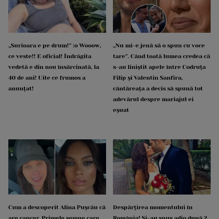
„Surioara e pe drum!” :o Wooow,
„Nu mi-e jenă să o spun cu voce
ce veste!! E oficial! Îndrăgita
tare”. Când toată lumea credea că
vedetă e din nou însărcinată, la
s-au liniștit apele între Codruța
40 de ani! Uite ce frumos a
Filip și Valentin Sanfira,
anunțat!
cântăreața a decis să spună tot
adevărul despre mariajul ei
eșuat
Cum a descoperit Alina Pușcău că
Despărțirea momentului în
are cancer. Primele semne care
România! Și-au spus adio după 2