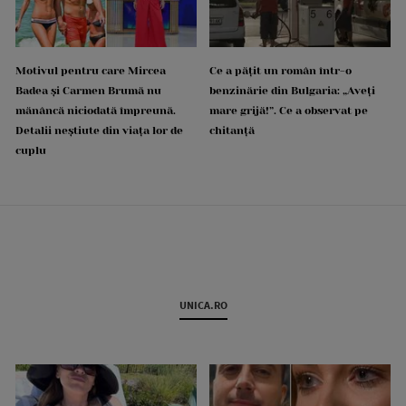
Motivul pentru care Mircea
Ce a pățit un român într-o
Badea și Carmen Brumă nu
benzinărie din Bulgaria: „Aveți
mănâncă niciodată împreună.
mare grijă!”. Ce a observat pe
Detalii neștiute din viața lor de
chitanță
cuplu
UNICA.RO