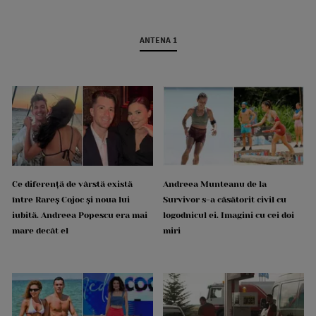
ANTENA 1
Ce diferență de vârstă există
Andreea Munteanu de la
între Rareș Cojoc și noua lui
Survivor s-a căsătorit civil cu
iubită. Andreea Popescu era mai
logodnicul ei. Imagini cu cei doi
mare decât el
miri