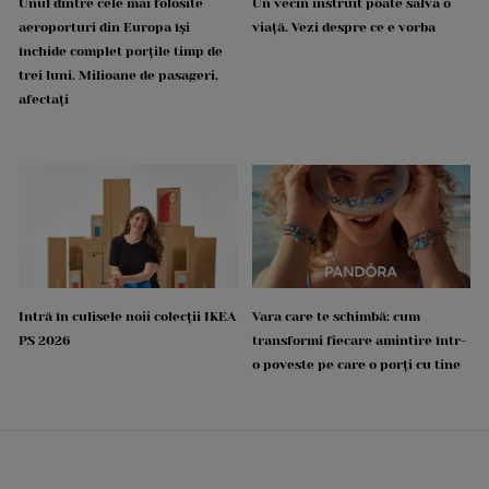
Unul dintre cele mai folosite
Un vecin instruit poate salva o
aeroporturi din Europa își
viață. Vezi despre ce e vorba
închide complet porțile timp de
trei luni. Milioane de pasageri,
afectați
Intră în culisele noii colecții IKEA
Vara care te schimbă: cum
PS 2026
transformi fiecare amintire într-
o poveste pe care o porți cu tine