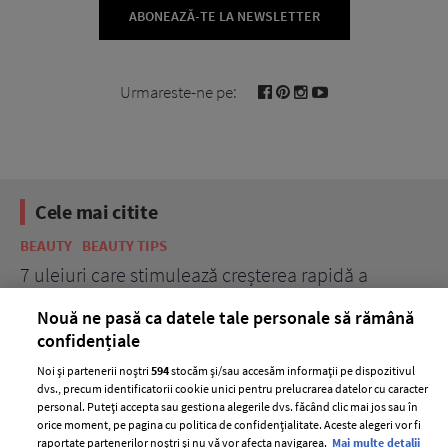
ABONEAZĂ-TE LA NEWSLETTER
Urmareste-ne pe:
Cele mai citite
BEAUTY
BEAUTY TIPS
BE
țe
7 uleiuri care stimulează creșterea rapidă a
Ce
părului
de
Nouă ne pasă ca datele tale personale să rămână
confidențiale
Noi și partenerii noștri
594
stocăm și/sau accesăm informații pe dispozitivul
dvs., precum identificatorii cookie unici pentru prelucrarea datelor cu caracter
personal. Puteți accepta sau gestiona alegerile dvs. făcând clic mai jos sau în
orice moment, pe pagina cu politica de confidențialitate. Aceste alegeri vor fi
raportate partenerilor noștri și nu vă vor afecta navigarea.
Mai multe detalii