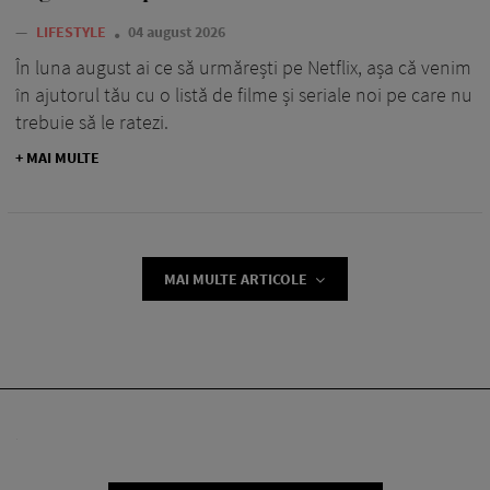
—
LIFESTYLE
04 august 2026
În luna august ai ce să urmărești pe Netflix, așa că venim
în ajutorul tău cu o listă de filme și seriale noi pe care nu
trebuie să le ratezi.
+ MAI MULTE
MAI MULTE ARTICOLE