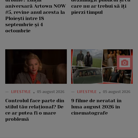
aniversară Artown NOW
care nu ar trebui să îți
#5, revine anul acesta la
pierzi timpul
Ploiești între 18
septembrie și 4
octombrie
—
LIFESTYLE
05 august 2026
—
LIFESTYLE
05 august 2026
Controlul face parte din
9 filme de neratat în
stilul tău relațional? De
luna august 2026 în
ce ar putea fi o mare
cinematografe
problemă