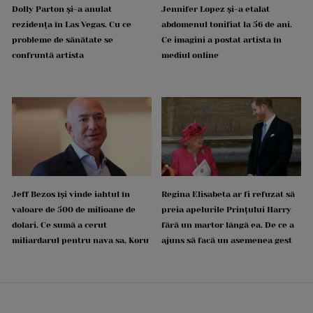
Dolly Parton și-a anulat
Jennifer Lopez și-a etalat
rezidența în Las Vegas. Cu ce
abdomenul tonifiat la 56 de ani.
probleme de sănătate se
Ce imagini a postat artista în
confruntă artista
mediul online
Jeff Bezos își vinde iahtul în
Regina Elisabeta ar fi refuzat să
valoare de 500 de milioane de
preia apelurile Prințului Harry
dolari. Ce sumă a cerut
fără un martor lângă ea. De ce a
miliardarul pentru nava sa, Koru
ajuns să facă un asemenea gest