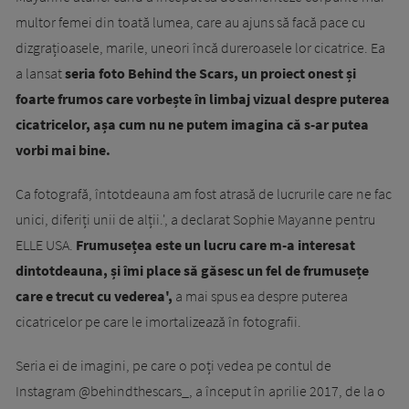
multor femei din toată lumea, care au ajuns să facă pace cu
dizgrațioasele, marile, uneori încă dureroasele lor cicatrice. Ea
a lansat
seria foto Behind the Scars, un proiect onest și
foarte frumos care vorbește în limbaj vizual despre puterea
cicatricelor, așa cum nu ne putem imagina că s-ar putea
vorbi mai bine.
Ca fotografă, întotdeauna am fost atrasă de lucrurile care ne fac
unici, diferiți unii de alții.', a declarat Sophie Mayanne pentru
ELLE USA.
Frumusețea este un lucru care m-a interesat
dintotdeauna, și îmi place să găsesc un fel de frumusețe
care e trecut cu vederea',
a mai spus ea despre puterea
cicatricelor pe care le imortalizează în fotografii.
Seria ei de imagini, pe care o poți vedea pe contul de
Instagram @behindthescars_, a început în aprilie 2017, de la o