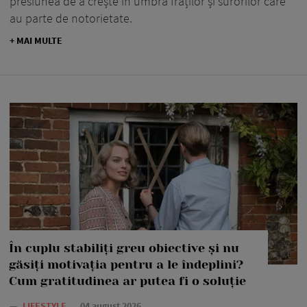
presiunea de a crește în umbra fraților și surorilor care
au parte de notorietate.
+ MAI MULTE
În cuplu stabiliți greu obiective și nu
găsiți motivația pentru a le îndeplini?
Cum gratitudinea ar putea fi o soluție
—
LIFESTYLE
04 august 2026