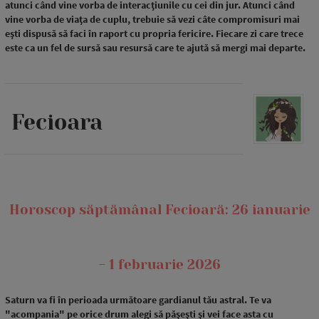
atunci când vine vorba de interacțiunile cu cei din jur. Atunci când
vine vorba de viața de cuplu, trebuie să vezi câte compromisuri mai
ești dispusă să faci în raport cu propria fericire. Fiecare zi care trece
este ca un fel de sursă sau resursă care te ajută să mergi mai departe.
Fecioara
Horoscop săptămânal Fecioară: 26 ianuarie
- 1 februarie 2026
Saturn va fi în perioada următoare gardianul tău astral. Te va
"acompania" pe orice drum alegi să pășești și vei face asta cu