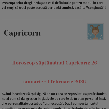
Prezența celor dragi în viața ta va fi definitorie pentru modul în care
vei reuși să treci peste această perioadă sumbră. Lasă-te "conținută"!
Capricorn
Horoscop săptămânal Capricorn: 26
ianuarie - 1 februarie 2026
Având în vedere că ești sigură pe tot ceea ce reprezinți ca profesionist,
nu ai cum să dai greș cu inițiativele pe care le ai. În plan personal însă,
ai o personalitate destul de "alunecoasă". Dacă comportamentul
anumitor persoane este deranjant pentru tine, trebuie să reflectezi ce