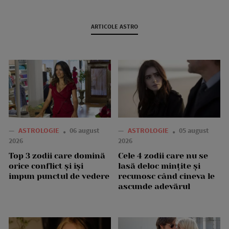
ARTICOLE ASTRO
—
ASTROLOGIE
06 august
—
ASTROLOGIE
05 august
2026
2026
Top 3 zodii care domină
Cele 4 zodii care nu se
orice conflict și își
lasă deloc mințite și
impun punctul de vedere
recunosc când cineva le
ascunde adevărul