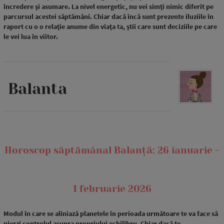
încredere și asumare. La nivel energetic, nu vei simți nimic diferit pe
parcursul acestei săptămâni. Chiar dacă încă sunt prezente iluziile în
raport cu o o relație anume din viața ta, știi care sunt deciziile pe care
le vei lua în viitor.
Balanta
Horoscop săptămânal Balanță: 26 ianuarie -
1 februarie 2026
Modul în care se aliniază planetele în perioada următoare te va face să
pierzi controlul asupra propriului echilibru. Chiar dacă te