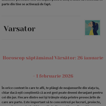
parte din tine se activează de fapt.
Varsator
Horoscop săptămânal Vărsător: 26 ianuarie
- 1 februarie 2026
În orice context în care te afli, te plângi de neajunsurile din viața ta,
chiar dacă ești conștientă că acest gest poate deveni deranjant pentru
cei din jur. Fiecare dintre noi își trăiește viața printre provocările de
care are parte. Este important să te concentrezi pe lucruri, proiecte,