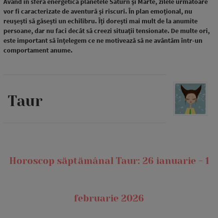
Având în sfera energetică planetele Saturn și Marte, zilele următoare
vor fi caracterizate de aventură și riscuri. În plan emoțional, nu
reușești să găsești un echilibru. Îți dorești mai mult de la anumite
persoane, dar nu faci decât să creezi situații tensionate. De multe ori,
este important să înțelegem ce ne motivează să ne avântăm într-un
comportament anume.
Taur
Horoscop săptămânal Taur: 26 ianuarie - 1
februarie 2026