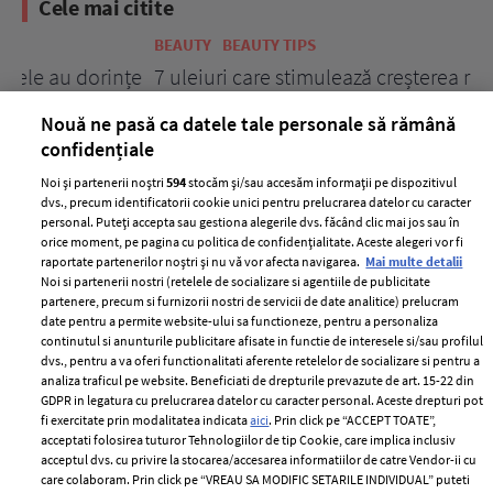
Cele mai citite
BEAUTY
BEAUTY TIPS
BE
țe
7 uleiuri care stimulează creșterea rapidă a
Ce
părului
de
Nouă ne pasă ca datele tale personale să rămână
confidențiale
Noi și partenerii noștri
594
stocăm și/sau accesăm informații pe dispozitivul
dvs., precum identificatorii cookie unici pentru prelucrarea datelor cu caracter
personal. Puteți accepta sau gestiona alegerile dvs. făcând clic mai jos sau în
orice moment, pe pagina cu politica de confidențialitate. Aceste alegeri vor fi
raportate partenerilor noștri și nu vă vor afecta navigarea.
Mai multe detalii
Noi si partenerii nostri (retelele de socializare si agentiile de publicitate
partenere, precum si furnizorii nostri de servicii de date analitice) prelucram
ELLE Style Awards
Termeni si conditii
date pentru a permite website-ului sa functioneze, pentru a personaliza
2024
continutul si anunturile publicitare afisate in functie de interesele si/sau profilul
Politica de
dvs., pentru a va oferi functionalitati aferente retelelor de socializare si pentru a
Despre ELLE
confidențialitate
analiza traficul pe website. Beneficiati de drepturile prevazute de art. 15-22 din
Romania
GDPR in legatura cu prelucrarea datelor cu caracter personal. Aceste drepturi pot
Politica de cookies
fi exercitate prin modalitatea indicata
aici
. Prin click pe “ACCEPT TOATE”,
Contact
Publicitate
acceptati folosirea tuturor Tehnologiilor de tip Cookie, care implica inclusiv
acceptul dvs. cu privire la stocarea/accesarea informatiilor de catre Vendor-ii cu
Abonamente
care colaboram. Prin click pe “VREAU SA MODIFIC SETARILE INDIVIDUAL” puteti