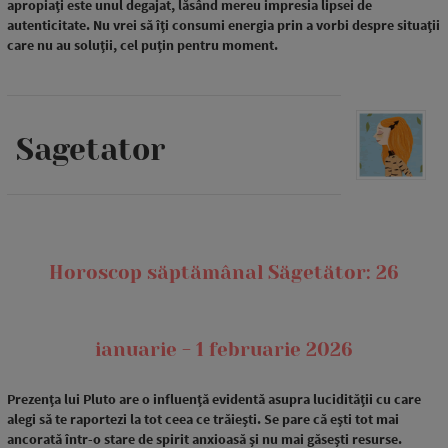
apropiați este unul degajat, lăsând mereu impresia lipsei de
autenticitate. Nu vrei să îți consumi energia prin a vorbi despre situații
care nu au soluții, cel puțin pentru moment.
Sagetator
Horoscop săptămânal Săgetător: 26
ianuarie - 1 februarie 2026
Prezența lui Pluto are o influență evidentă asupra lucidității cu care
alegi să te raportezi la tot ceea ce trăiești. Se pare că ești tot mai
ancorată într-o stare de spirit anxioasă și nu mai găsești resurse.