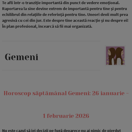
Te afli într-o tranziție importantă din punct de vedere emoțional.
Raportarea la sine devine extrem de importantă pentru tine și pentru
echilibrul din relațiile de referință pentru tine. Uneori devii mult prea
agresivă cu cei din jur. Este despre tine această reacție și nu despre ei!
În plan profesional, încearcă să fii mai organizată.
Gemeni
Horoscop săptămânal Gemeni: 26 ianuarie -
1 februarie 2026
Nu este cazul să iei decizii pe fugă deoarece nu ai nimic de pierdut