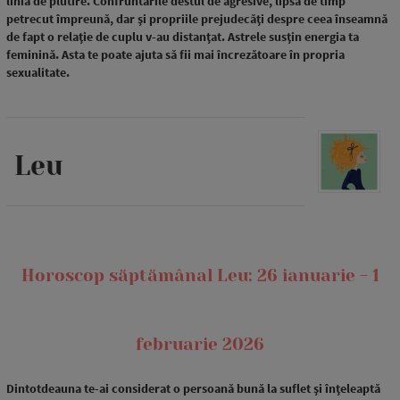
linia de plutire. Confruntările destul de agresive, lipsa de timp
petrecut împreună, dar și propriile prejudecăți despre ceea înseamnă
de fapt o relație de cuplu v-au distanțat. Astrele susțin energia ta
feminină. Asta te poate ajuta să fii mai încrezătoare în propria
sexualitate.
Leu
Horoscop săptămânal Leu: 26 ianuarie - 1
februarie 2026
Dintotdeauna te-ai considerat o persoană bună la suflet și înțeleaptă