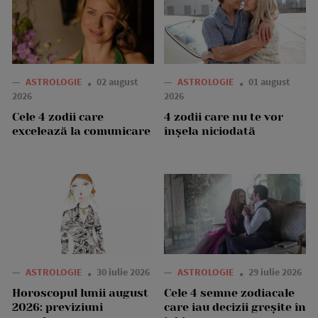
—
ASTROLOGIE
02 august
—
ASTROLOGIE
01 august
2026
2026
Cele 4 zodii care
4 zodii care nu te vor
excelează la comunicare
înșela niciodată
—
ASTROLOGIE
30 iulie 2026
—
ASTROLOGIE
29 iulie 2026
Horoscopul lunii august
Cele 4 semne zodiacale
2026: previziuni
care iau decizii greșite în