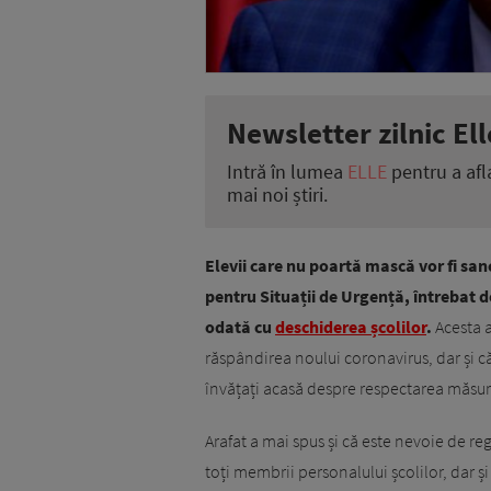
Newsletter zilnic Ell
Intră în lumea
ELLE
pentru a afl
mai noi știri.
Elevii care nu poartă mască vor fi sa
pentru Situații de Urgență, întrebat d
odată cu
deschiderea școlilor
.
Acesta a
răspândirea noului coronavirus, dar și că 
învățați acasă despre respectarea măsuri
Arafat a mai spus și că este nevoie de regu
toți membrii personalului școlilor, dar și