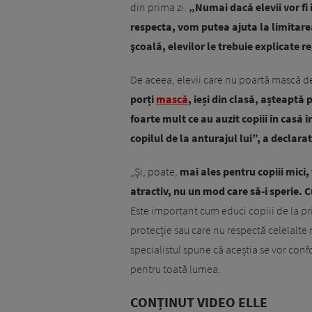
din prima zi.
„Numai dacă elevii vor fi
respecta, vom putea ajuta la limitarea
şcoală, elevilor le trebuie explicate re
De aceea, elevii care nu poartă mască de 
porți
mască
, ieși din clasă, așteaptă p
foarte mult ce au auzit copiii în casă în
copilul de la anturajul lui”, a declara
„Și, poate,
mai ales pentru copiii mici, 
atractiv, nu un mod care să-i sperie. C
Este important cum educi copiii de la pr
protecție sau care nu respectă celelalte 
specialistul spune că aceștia se vor conf
pentru toată lumea.
CONȚINUT VIDEO ELLE