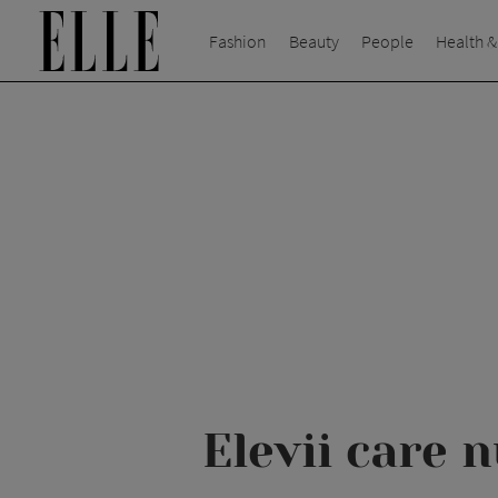
Fashion
Beauty
People
Health &
Elevii care 