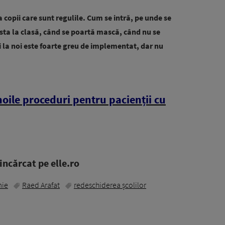
la copii care sunt regulile. Cum se intră, pe unde se
 sta la clasă, când se poartă mască, când nu se
 la noi este foarte greu de implementat, dar nu
noile proceduri pentru pacienții cu
ncărcat pe elle.ro
ie
Raed Arafat
redeschiderea școlilor