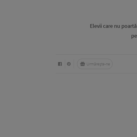
Elevii care nu poart
pe
Urmărește-ne