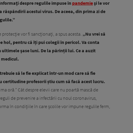
 informaţi despre regulile impuse în
pandemie
şi le vor
 răspândirii acestui virus. De aceea, din prima zi de
gulile.”
protecție vor fi sancționați, a spus acesta.
„Nu vrei să
e hol, pentru că îți pui colegii în pericol. Va conta
 ultimele şase luni. De la părinții lui. Ce a auzit
t medicul.
trebuie să le fie explicat într-un mod care să fie
u certitudine profesorii știu cum să facă acest lucru.
ima oră.” Cât despre elevii care nu poartă mască de
reguli de prevenire a infectării cu noul coronavirus,
orma în condițiile în care școlile vor impune regulile ferm,