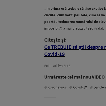
„În prima oră trebuie să li se explice 
circulă, cum vor fi pauzele, cum se va
poartă. Reducerea numărului de elevi
imposibil”,
a mai precizat Raed Arafat.
Citește și:
Ce TREBUIE să știi despre 
Covid-19
Foto: arhiva ELLE
Urmăreşte cel mai nou VIDEO i
coronavirus
Covid-19
pandem