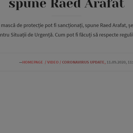
spune Raed Arafat
ă mască de protecție pot fi sancționați, spune Raed Arafat, 
ntru Situații de Urgență. Cum pot fi făcuți să respecte reguli
—
HOMEPAGE
/
VIDEO
/
CORONAVIRUS UPDATE
,
11.09.2020, 11