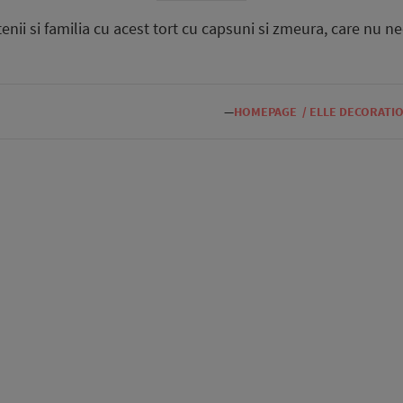
tenii si familia cu acest tort cu capsuni si zmeura, care nu n
—
HOMEPAGE
/
ELLE DECORATI