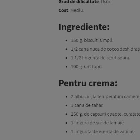
Grad de dificultate
: Usor.
Cost
: Mediu.
Ingrediente:
150 g. biscuiti simpli.
1/2 cana nuca de cocos deshidrat
1 1/2 lingurita de scortisoara.
100 g. unt topit.
Pentru crema:
2 albusuri, la temperatura camerei
1 cana de zahar.
250 g. de capsuni coapte, curatate
1 lingura de suc de lamaie.
1 lingurita de esenta de vanilie.