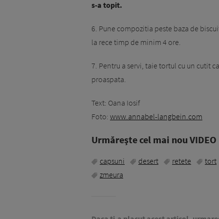
s-a topit.
6. Pune compozitia peste baza de biscuit
la rece timp de minim 4 ore.
7. Pentru a servi, taie tortul cu un cutit
proaspata.
Text: Oana Iosif
Foto:
www.annabel-langbein.com
Urmăreşte cel mai nou VIDEO i
capsuni
desert
retete
tort
zmeura
Daca ti-a placut acest articol, urmare