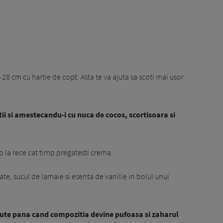
8 cm cu hartie de copt. Asta te va ajuta sa scoti mai usor
ii si amestecandu-i cu nuca de cocos, scortisoara si
-o la rece cat timp pregatesti crema.
ate, sucul de lamaie si esenta de vanilie in bolul unui
nute pana cand compozitia devine pufoasa si zaharul