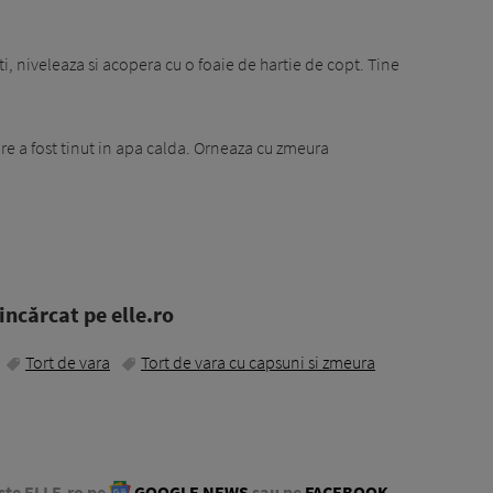
i, niveleaza si acopera cu o foaie de hartie de copt. Tine
 care a fost tinut in apa calda. Orneaza cu zmeura
ncărcat pe elle.ro
Tort de vara
Tort de vara cu capsuni si zmeura
ste ELLE.ro pe
GOOGLE NEWS
sau pe
FACEBOOK