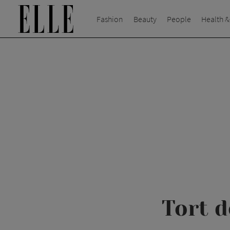
Fashion
Beauty
People
Health &
Tort d