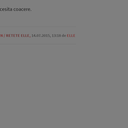
ecesita coacere.
ON
/
RETETE ELLE
,
14.07.2015, 13:18
de
ELLE