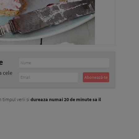
e
a cele
n timpul verii si
dureaza numai 20 de minute sa il