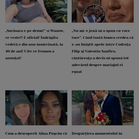
„Surioara e pe drum!” :o Wooow,
„Nu mi-e jenă să o spun cu voce
ce veste!! E oficial! Îndrăgita
tare”. Când toată lumea credea că
vedetă e din nou însărcinată, la
s-au liniștit apele între Codruța
40 de ani! Uite ce frumos a
Filip și Valentin Sanfira,
anunțat!
cântăreața a decis să spună tot
adevărul despre mariajul ei
eșuat
Cum a descoperit Alina Pușcău că
Despărțirea momentului în