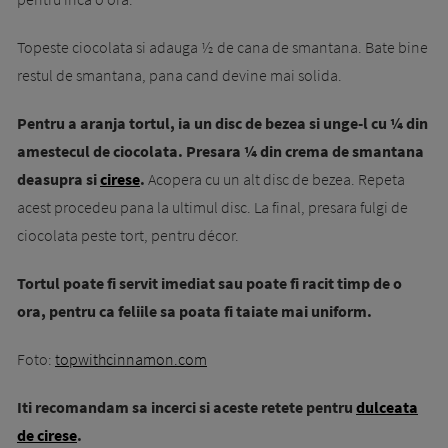
Topeste ciocolata si adauga ½ de cana de smantana. Bate bine
restul de smantana, pana cand devine mai solida.
Pentru a aranja tortul, ia un disc de bezea si unge-l cu ¼ din
amestecul de ciocolata. Presara ¼ din crema de smantana
deasupra si
cirese
.
Acopera cu un alt disc de bezea. Repeta
acest procedeu pana la ultimul disc. La final, presara fulgi de
ciocolata peste tort, pentru décor.
Tortul poate fi servit imediat sau poate fi racit timp de o
ora, pentru ca feliile sa poata fi taiate mai uniform.
Foto:
topwithcinnamon.com
Iti recomandam sa incerci si aceste retete pentru
dulceata
de cirese
.