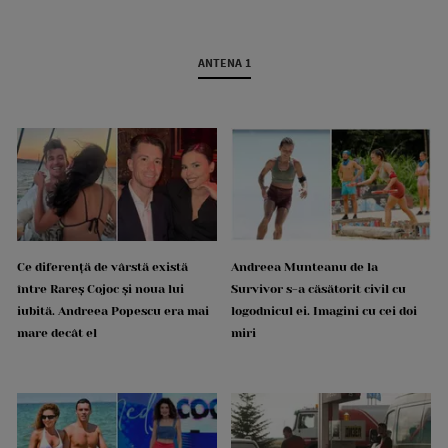
ANTENA 1
Ce diferență de vârstă există
Andreea Munteanu de la
între Rareș Cojoc și noua lui
Survivor s-a căsătorit civil cu
iubită. Andreea Popescu era mai
logodnicul ei. Imagini cu cei doi
mare decât el
miri