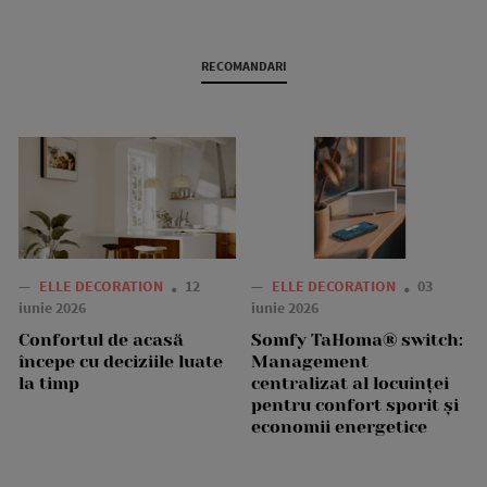
RECOMANDARI
—
ELLE DECORATION
12
—
ELLE DECORATION
03
iunie 2026
iunie 2026
Confortul de acasă
Somfy TaHoma® switch:
începe cu deciziile luate
Management
la timp
centralizat al locuinței
pentru confort sporit și
economii energetice