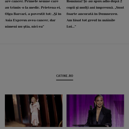
are cancer. Primele semne care
România! Și-au spus adio după 2
au trimis-o la medic. Prietena ei,
copii și mulți ani împreună. „Sunt
Olga Barcari, a povestit tot: „Și în
foarte ancorată în Dumnezeu.
Asia Express avea cancer, dar
Am lăsat tot greul în mâinile
nimeni nu știa, nici ea”
Lui...”
CATINE.RO