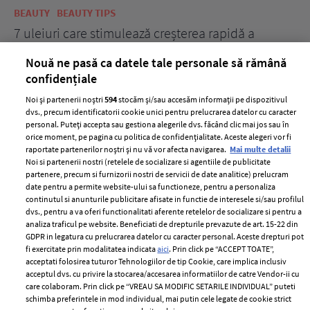
BEAUTY
BEAUTY TIPS
BE
țe
7 uleiuri care stimulează creșterea rapidă a
Ce
părului
de
Nouă ne pasă ca datele tale personale să rămână
confidențiale
Noi și partenerii noștri
594
stocăm și/sau accesăm informații pe dispozitivul
dvs., precum identificatorii cookie unici pentru prelucrarea datelor cu caracter
personal. Puteți accepta sau gestiona alegerile dvs. făcând clic mai jos sau în
orice moment, pe pagina cu politica de confidențialitate. Aceste alegeri vor fi
raportate partenerilor noștri și nu vă vor afecta navigarea.
Mai multe detalii
Noi si partenerii nostri (retelele de socializare si agentiile de publicitate
partenere, precum si furnizorii nostri de servicii de date analitice) prelucram
ELLE Style Awards
Termeni si conditii
date pentru a permite website-ului sa functioneze, pentru a personaliza
2024
continutul si anunturile publicitare afisate in functie de interesele si/sau profilul
Politica de
dvs., pentru a va oferi functionalitati aferente retelelor de socializare si pentru a
Despre ELLE
confidențialitate
analiza traficul pe website. Beneficiati de drepturile prevazute de art. 15-22 din
Romania
GDPR in legatura cu prelucrarea datelor cu caracter personal. Aceste drepturi pot
Politica de cookies
fi exercitate prin modalitatea indicata
aici
. Prin click pe “ACCEPT TOATE”,
Contact
Publicitate
acceptati folosirea tuturor Tehnologiilor de tip Cookie, care implica inclusiv
acceptul dvs. cu privire la stocarea/accesarea informatiilor de catre Vendor-ii cu
Abonamente
care colaboram. Prin click pe “VREAU SA MODIFIC SETARILE INDIVIDUAL” puteti
schimba preferintele in mod individual, mai putin cele legate de cookie strict