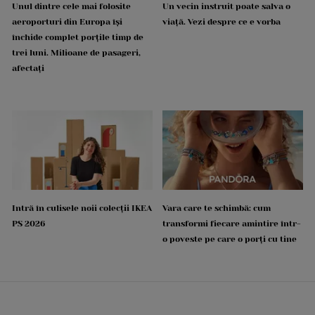
Unul dintre cele mai folosite
Un vecin instruit poate salva o
aeroporturi din Europa își
viață. Vezi despre ce e vorba
închide complet porțile timp de
trei luni. Milioane de pasageri,
afectați
Intră în culisele noii colecții IKEA
Vara care te schimbă: cum
PS 2026
transformi fiecare amintire într-
o poveste pe care o porți cu tine