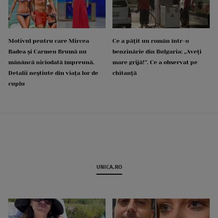
Motivul pentru care Mircea
Ce a pățit un român într-o
Badea și Carmen Brumă nu
benzinărie din Bulgaria: „Aveți
mănâncă niciodată împreună.
mare grijă!”. Ce a observat pe
Detalii neștiute din viața lor de
chitanță
cuplu
UNICA.RO