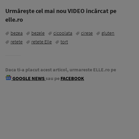
Urmăreşte cel mai nou VIDEO incărcat pe
elle.ro
bezea
bezele
cicoolata
cirese
gluten
retete
retete Elle
tort
Daca ti-a placut acest articol, urmareste ELLE.ro pe
GOOGLE NEWS
sau pe
FACEBOOK