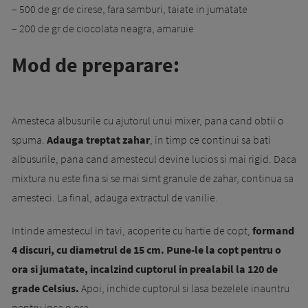
– 500 de gr de cirese, fara samburi, taiate in jumatate
– 200 de gr de ciocolata neagra, amaruie
Mod de preparare:
Amesteca albusurile cu ajutorul unui mixer, pana cand obtii o
spuma.
Adauga treptat zahar
, in timp ce continui sa bati
albusurile, pana cand amestecul devine lucios si mai rigid. Daca
mixtura nu este fina si se mai simt granule de zahar, continua sa
amesteci. La final, adauga extractul de vanilie.
Intinde amestecul in tavi, acoperite cu hartie de copt,
formand
4 discuri, cu diametrul de 15 cm. Pune-le la copt pentru o
ora si jumatate, incalzind cuptorul in prealabil la 120 de
grade Celsius.
Apoi, inchide cuptorul si lasa bezelele inauntru
pentru inca o ora.