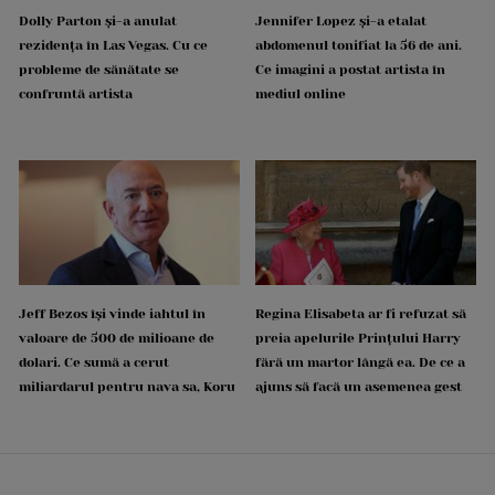
Dolly Parton și-a anulat
Jennifer Lopez și-a etalat
rezidența în Las Vegas. Cu ce
abdomenul tonifiat la 56 de ani.
probleme de sănătate se
Ce imagini a postat artista în
confruntă artista
mediul online
Jeff Bezos își vinde iahtul în
Regina Elisabeta ar fi refuzat să
valoare de 500 de milioane de
preia apelurile Prințului Harry
dolari. Ce sumă a cerut
fără un martor lângă ea. De ce a
miliardarul pentru nava sa, Koru
ajuns să facă un asemenea gest