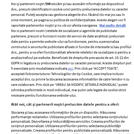
Noi și partenerii noștri
594
stocăm și/sau accesăm informații pe dispozitivul
dvs., precum identificatorii cookie unici pentru prelucrarea datelor cu caracter
personal. Puteți accepta sau gestiona alegerile dvs. făcând clic mai jos sau în
orice moment, pe pagina cu politica de confidențialitate. Aceste alegeri vor fi
raportate partenerilor noștri și nu vă vor afecta navigarea.
Mai multe detalii
Noi si partenerii nostri (retelele de socializare si agentiile de publicitate
partenere, precum si furnizorii nostri de servicii de date analitice) prelucram
ELLE Style Awards
Termeni si conditii
date pentru a permite website-ului sa functioneze, pentru a personaliza
2024
continutul si anunturile publicitare afisate in functie de interesele si/sau profilul
Politica de
dvs., pentru a va oferi functionalitati aferente retelelor de socializare si pentru a
Despre ELLE
confidențialitate
analiza traficul pe website. Beneficiati de drepturile prevazute de art. 15-22 din
Romania
GDPR in legatura cu prelucrarea datelor cu caracter personal. Aceste drepturi pot
Politica de cookies
fi exercitate prin modalitatea indicata
aici
. Prin click pe “ACCEPT TOATE”,
Contact
Publicitate
acceptati folosirea tuturor Tehnologiilor de tip Cookie, care implica inclusiv
acceptul dvs. cu privire la stocarea/accesarea informatiilor de catre Vendor-ii cu
Abonamente
care colaboram. Prin click pe “VREAU SA MODIFIC SETARILE INDIVIDUAL” puteti
schimba preferintele in mod individual, mai putin cele legate de cookie strict
necesare pentru functionarea website-ului.
Stiri
Libertatea pentru
Atât noi, cât și partenerii noștri prelucrăm datele pentru a oferi:
femei
GSP
Stocarea și/sau accesarea informațiilor de pe un dispozitiv. Măsurarea
Viva
performanței reclamelor. Utilizarea profilurilor pentru selectarea conținutului
Unica
personalizat. Dezvoltarea și îmbunătățirea serviciilor. Crearea profilurilor de
Avantaje
conținut personalizat. Utilizarea profilurilor pentru selectarea publicității
Baby
personalizate. Crearea profilurilor pentru publicitate personalizată. Măsurarea