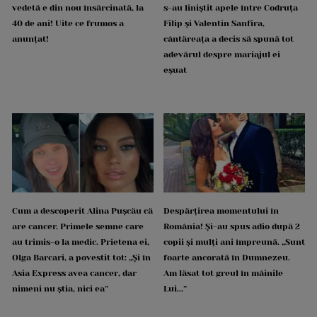
vedetă e din nou însărcinată, la
s-au liniștit apele între Codruța
40 de ani! Uite ce frumos a
Filip și Valentin Sanfira,
anunțat!
cântăreața a decis să spună tot
adevărul despre mariajul ei
eșuat
Cum a descoperit Alina Pușcău că
Despărțirea momentului în
are cancer. Primele semne care
România! Și-au spus adio după 2
au trimis-o la medic. Prietena ei,
copii și mulți ani împreună. „Sunt
Olga Barcari, a povestit tot: „Și în
foarte ancorată în Dumnezeu.
Asia Express avea cancer, dar
Am lăsat tot greul în mâinile
nimeni nu știa, nici ea”
Lui...”