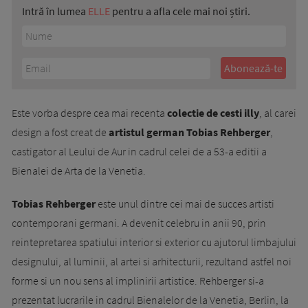
Intră în lumea
ELLE
pentru a afla cele mai noi știri.
Este vorba despre cea mai recenta
colectie de cesti illy
, al carei
design a fost creat de
artistul german Tobias Rehberger
,
castigator al Leului de Aur in cadrul celei de a 53-a editii a
Bienalei de Arta de la Venetia.
Tobias Rehberger
este unul dintre cei mai de succes artisti
contemporani germani. A devenit celebru in anii 90, prin
reintepretarea spatiului interior si exterior cu ajutorul limbajului
designului, al luminii, al artei si arhitecturii, rezultand astfel noi
forme si un nou sens al implinirii artistice. Rehberger si-a
prezentat lucrarile in cadrul Bienalelor de la Venetia, Berlin, la