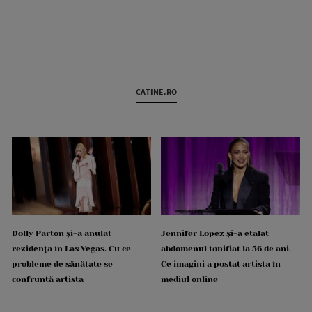
CATINE.RO
Dolly Parton și-a anulat
Jennifer Lopez și-a etalat
rezidența în Las Vegas. Cu ce
abdomenul tonifiat la 56 de ani.
probleme de sănătate se
Ce imagini a postat artista în
confruntă artista
mediul online