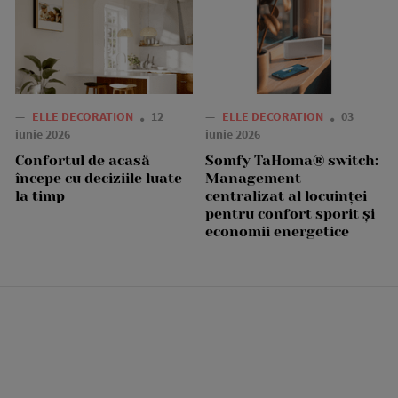
—
ELLE DECORATION
12
—
ELLE DECORATION
03
iunie 2026
iunie 2026
Confortul de acasă
Somfy TaHoma® switch:
începe cu deciziile luate
Management
la timp
centralizat al locuinței
pentru confort sporit și
economii energetice