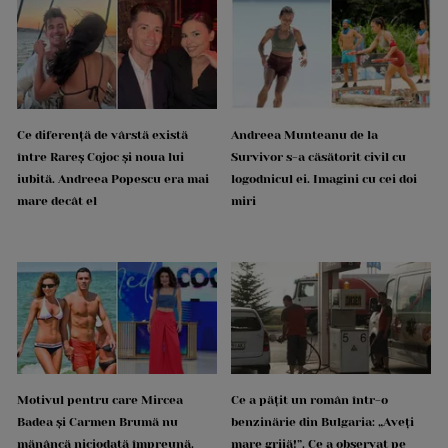
Ce diferență de vârstă există
Andreea Munteanu de la
între Rareș Cojoc și noua lui
Survivor s-a căsătorit civil cu
iubită. Andreea Popescu era mai
logodnicul ei. Imagini cu cei doi
mare decât el
miri
Motivul pentru care Mircea
Ce a pățit un român într-o
Badea și Carmen Brumă nu
benzinărie din Bulgaria: „Aveți
mănâncă niciodată împreună.
mare grijă!”. Ce a observat pe