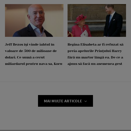
Jeff Bezos își vinde iahtul în
Regina Elisabeta ar fi refuzat să
valoare de 500 de milioane de
preia apelurile Prințului Harry
dolari. Ce sumă a cerut
fără un martor lângă ea. De ce a
miliardarul pentru nava sa, Koru
ajuns să facă un asemenea gest
MAI MULTE ARTICOLE