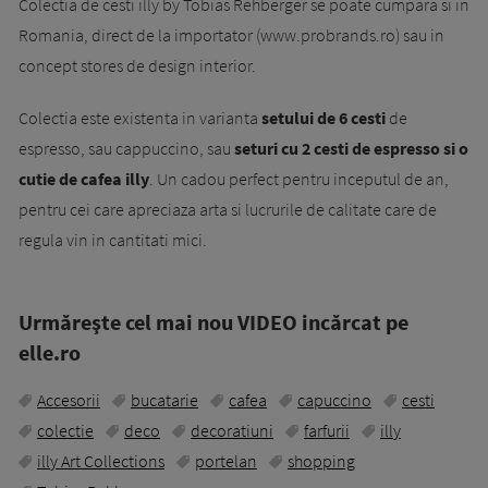
Colectia de cesti illy by Tobias Rehberger se poate cumpara si in
Romania, direct de la importator (www.probrands.ro) sau in
concept stores de design interior.
Colectia este existenta in varianta
setului de 6 cesti
de
espresso, sau cappuccino, sau
seturi cu 2 cesti de espresso si o
cutie de cafea illy
. Un cadou perfect pentru inceputul de an,
pentru cei care apreciaza arta si lucrurile de calitate care de
regula vin in cantitati mici.
Urmăreşte cel mai nou VIDEO incărcat pe
elle.ro
Accesorii
bucatarie
cafea
capuccino
cesti
colectie
deco
decoratiuni
farfurii
illy
illy Art Collections
portelan
shopping