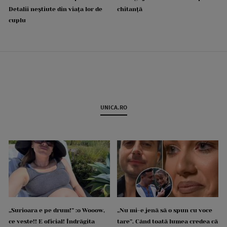
Detalii neștiute din viața lor de
chitanță
cuplu
UNICA.RO
„Surioara e pe drum!” :o Wooow,
„Nu mi-e jenă să o spun cu voce
ce veste!! E oficial! Îndrăgita
tare”. Când toată lumea credea că