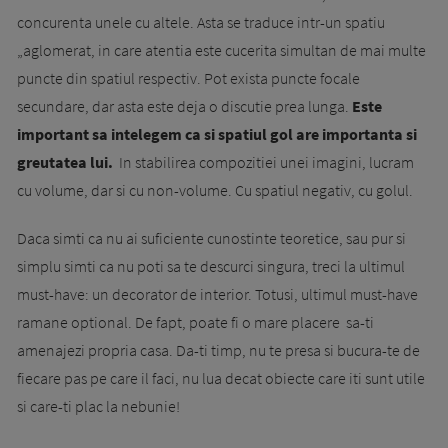
concurenta unele cu altele. Asta se traduce intr-un spatiu
„aglomerat, in care atentia este cucerita simultan de mai multe
puncte din spatiul respectiv. Pot exista puncte focale
secundare, dar asta este deja o discutie prea lunga.
Este
important sa intelegem ca si spatiul gol are importanta si
greutatea lui.
In stabilirea compozitiei unei imagini, lucram
cu volume, dar si cu non-volume. Cu spatiul negativ, cu golul.
Daca simti ca nu ai suficiente cunostinte teoretice, sau pur si
simplu simti ca nu poti sa te descurci singura, treci la ultimul
must-have: un decorator de interior. Totusi, ultimul must-have
ramane optional. De fapt, poate fi o mare placere sa-ti
amenajezi propria casa. Da-ti timp, nu te presa si bucura-te de
fiecare pas pe care il faci, nu lua decat obiecte care iti sunt utile
si care-ti plac la nebunie!