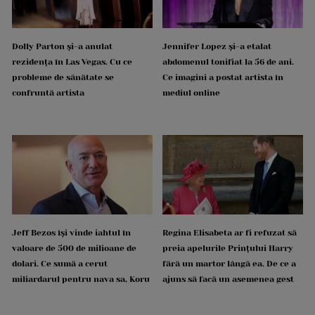
Dolly Parton și-a anulat
Jennifer Lopez și-a etalat
rezidența în Las Vegas. Cu ce
abdomenul tonifiat la 56 de ani.
probleme de sănătate se
Ce imagini a postat artista în
confruntă artista
mediul online
Jeff Bezos își vinde iahtul în
Regina Elisabeta ar fi refuzat să
valoare de 500 de milioane de
preia apelurile Prințului Harry
dolari. Ce sumă a cerut
fără un martor lângă ea. De ce a
miliardarul pentru nava sa, Koru
ajuns să facă un asemenea gest