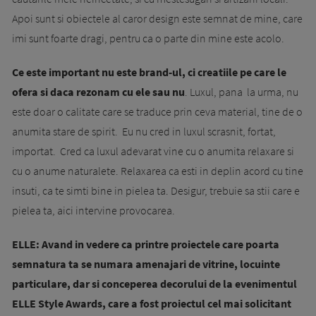
Apoi sunt si obiectele al caror design este semnat de mine, care
imi sunt foarte dragi, pentru ca o parte din mine este acolo.
Ce este important nu este brand-ul, ci creatiile pe care le
ofera si daca rezonam cu ele sau nu
. Luxul, pana la urma, nu
este doar o calitate care se traduce prin ceva material, tine de o
anumita stare de spirit. Eu nu cred in luxul scrasnit, fortat,
importat. Cred ca luxul adevarat vine cu o anumita relaxare si
cu o anume naturalete. Relaxarea ca esti in deplin acord cu tine
insuti, ca te simti bine in pielea ta. Desigur, trebuie sa stii care e
pielea ta, aici intervine provocarea.
ELLE: Avand in vedere ca printre proiectele care poarta
semnatura ta se numara amenajari de vitrine, locuinte
particulare, dar si conceperea decorului de la evenimentul
ELLE Style Awards, care a fost proiectul cel mai solicitant