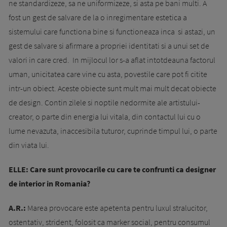
ne standardizeze, sa ne uniformizeze, si asta pe bani multi. A
fost un gest de salvare de la o inregimentare estetica a
sistemului care functiona bine si functioneaza inca si astazi, un
gest de salvare si afirmare a propriei identitati si a unui set de
valori in care cred. In mijlocul lor s-a aflat intotdeauna factorul
uman, unicitatea care vine cu asta, povestile care pot fi citite
intr-un obiect. Aceste obiecte sunt mult mai mult decat obiecte
de design. Contin zilele si noptile nedormite ale artistului-
creator, o parte din energia lui vitala, din contactul lui cu o
lume nevazuta, inaccesibila tuturor, cuprinde timpul lui, o parte
din viata lui.
ELLE:
Care sunt provocarile cu care te confrunti ca designer
de interior in Romania?
A.R.:
Marea provocare este ape­­tenta pentru luxul stralucitor,
ostentativ, strident, folosit ca marker social, pentru consumul