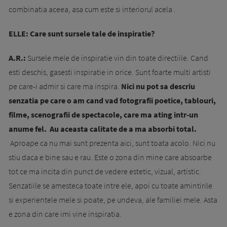
combinatia aceea, asa cum este si interiorul acela .
ELLE:
Care sunt sursele tale de inspiratie?
A.R.:
Sursele mele de inspiratie vin din toate directiile. Cand
esti deschis, gasesti inspiratie in orice. Sunt foarte multi artisti
pe care-i admir si care ma inspira.
Nici nu pot sa descriu
senzatia pe care o am cand vad fotografii poetice, tablouri,
filme, scenografii de spectacole, care ma ating intr-un
anume fel. Au aceasta calitate de a ma absorbi total.
Aproape ca nu mai sunt prezenta aici, sunt toata acolo. Nici nu
stiu daca e bine sau e rau. Este o zona din mine care absoarbe
tot ce ma incita din punct de vedere estetic, vizual, artistic.
Senzatiile se amesteca toate intre ele, apoi cu toate amintirile
si experientele mele si poate, pe undeva, ale familiei mele. Asta
e zona din care imi vine inspiratia.