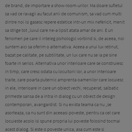
de brand, de importare a show-room-urilor. Ma doare sufletul
sa vad ce ravagii au facut anii de comunism, sa vad cum multi
dintre noi isi gasesc repere estetice intr-un mix nefericit, menit
sa strige tot „luxul care ne-a lipsit atata amar de ani. E un
fenomen pe care il inteleg psihologic vorbind si, de aceea, noi
suntem aici sa oferim o alternativa. Aceea a unui lux retinut,
bazat pe calitate, pe subtilitate, un lux care nu se ia pe sine
foarte in serios. Alternativa unor interioare care se construiesc
in timp, care cresc odata cu locuitorii lor, a unor interioare
traite, care poarta puternic amprenta oamenilor care locuiesc
in ele, interioare in care un obiect vechi, recuperat, salbatic
primeste sansa de a intra in dialog cu un obiect de design
contemporan, avangardist. Si nu exista teama ca nu „se
asorteaza, ca nu sunt din aceeasi poveste, pentru ca cel care
locuieste acolo isi spune propria lui poveste folosind tocmai
acest dialog. Si este o poveste unica, asa cum este si