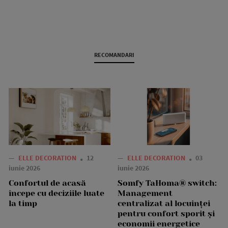
RECOMANDARI
—
ELLE DECORATION
12
—
ELLE DECORATION
03
iunie 2026
iunie 2026
Confortul de acasă
Somfy TaHoma® switch:
începe cu deciziile luate
Management
la timp
centralizat al locuinței
pentru confort sporit și
economii energetice