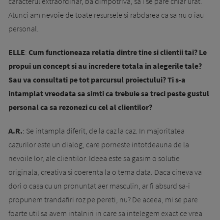
caracterul extraordinar, ba dimpotriva, sa i se pare chiar urat.
Atunci am nevoie de toate resursele si rabdarea ca sa nu o iau
personal.
ELLE
:
Cum functioneaza relatia dintre tine si clientii tai? Le
propui un concept si au incredere totala in alegerile tale?
Sau va consultati pe tot parcursul proiectului? Ti s-a
intamplat vreodata sa simti ca trebuie sa treci peste gustul
personal ca sa rezonezi cu cel al clientilor?
A.R.
: Se intampla diferit, de la caz la caz. In majoritatea
cazurilor este un dialog, care porneste intotdeauna de la
nevoile lor, ale clientilor. Ideea este sa gasim o solutie
originala, creativa si coerenta la o tema data. Daca cineva va
dori o casa cu un pronuntat aer masculin, ar fi absurd sa-i
propunem trandafiri roz pe pereti, nu? De aceea, mi se pare
foarte util sa avem intalniri in care sa intelegem exact ce vrea