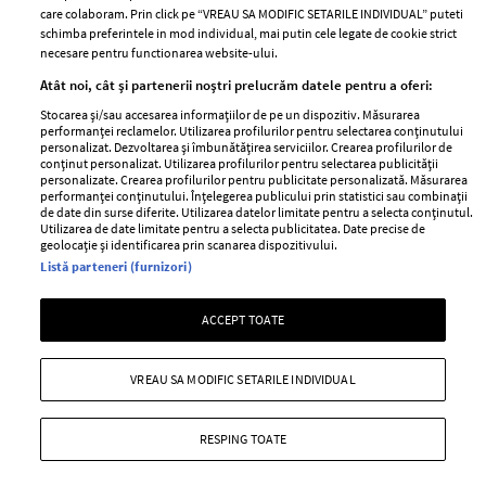
Abonamente
care colaboram. Prin click pe “VREAU SA MODIFIC SETARILE INDIVIDUAL” puteti
schimba preferintele in mod individual, mai putin cele legate de cookie strict
necesare pentru functionarea website-ului.
Stiri
Libertatea pentru
Atât noi, cât și partenerii noștri prelucrăm datele pentru a oferi:
femei
GSP
Stocarea și/sau accesarea informațiilor de pe un dispozitiv. Măsurarea
Viva
performanței reclamelor. Utilizarea profilurilor pentru selectarea conținutului
Unica
personalizat. Dezvoltarea și îmbunătățirea serviciilor. Crearea profilurilor de
Avantaje
conținut personalizat. Utilizarea profilurilor pentru selectarea publicității
Baby
personalizate. Crearea profilurilor pentru publicitate personalizată. Măsurarea
Retete practice
performanței conținutului. Înțelegerea publicului prin statistici sau combinații
Retete
de date din surse diferite. Utilizarea datelor limitate pentru a selecta conținutul.
Utilizarea de date limitate pentru a selecta publicitatea. Date precise de
geolocație și identificarea prin scanarea dispozitivului.
Pariază responsabil! Decizia ONJN nr. 821/25.09.2025.
Listă parteneri (furnizori)
Jocurile de noroc sunt interzise minorilor.
ACCEPT TOATE
Copyright © 2026 Ringier Romania SRL
VREAU SA MODIFIC SETARILE INDIVIDUAL
RESPING TOATE