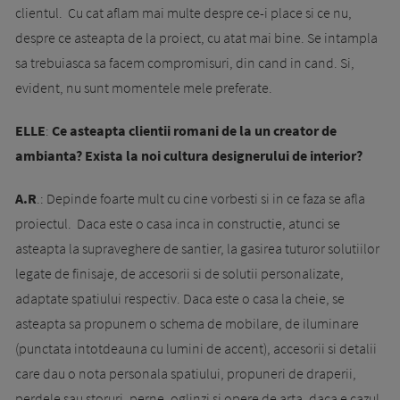
clientul. Cu cat aflam mai multe despre ce-i place si ce nu,
despre ce asteapta de la proiect, cu atat mai bine. Se intampla
sa trebuiasca sa facem compromisuri, din cand in cand. Si,
evident, nu sunt momentele mele preferate.
ELLE
:
Ce asteapta clientii romani de la un creator de
ambianta? Exista la noi cultura designerului de interior?
A.R
.: Depinde foarte mult cu cine vorbesti si in ce faza se afla
proiectul. Daca este o casa inca in constructie, atunci se
asteapta la supraveghere de santier, la gasirea tuturor solutiilor
legate de finisaje, de accesorii si de solutii personalizate,
adaptate spatiului respectiv. Daca este o casa la cheie, se
asteapta sa propunem o schema de mobilare, de iluminare
(punctata intotdeauna cu lumini de accent), accesorii si detalii
care dau o nota personala spatiului, propuneri de draperii,
perdele sau storuri, perne, oglinzi si opere de arta, daca e cazul.