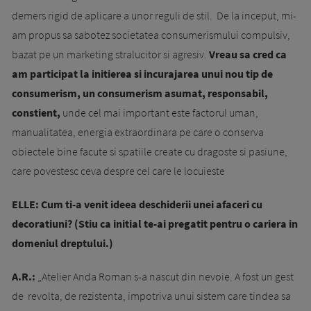
demers rigid de aplicare a unor reguli de stil. De la inceput, mi-
am propus sa sabotez societatea consumerismului compulsiv,
bazat pe un marketing stralucitor si agresiv.
Vreau sa cred ca
am participat la initierea si incurajarea unui nou tip de
consumerism, un consumerism asumat, responsabil,
constient,
unde cel mai important este factorul uman,
manualitatea, energia extraordinara pe care o conserva
obiectele bine facute si spatiile create cu dragoste si pasiune,
care povestesc ceva despre cel care le locuieste
ELLE:
Cum ti-a venit ideea deschiderii unei afaceri cu
decoratiuni? (Stiu ca initial te-ai pregatit pentru o cariera in
domeniul dreptului.)
A.R.:
„Atelier Anda Roman s-a nascut din nevoie. A fost un gest
de revolta, de rezistenta, impotriva unui sistem care tindea sa