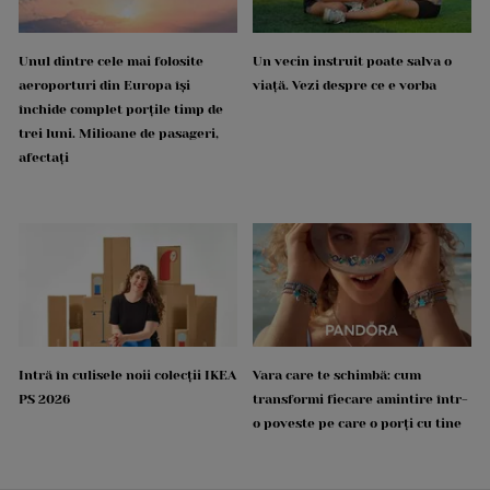
Unul dintre cele mai folosite
Un vecin instruit poate salva o
aeroporturi din Europa își
viață. Vezi despre ce e vorba
închide complet porțile timp de
trei luni. Milioane de pasageri,
afectați
Intră în culisele noii colecții IKEA
Vara care te schimbă: cum
PS 2026
transformi fiecare amintire într-
o poveste pe care o porți cu tine