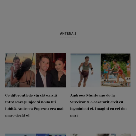
ANTENA 1
Ce diferență de vârstă există
Andreea Munteanu de la
între Rareș Cojoc și noua lui
Survivor s-a căsătorit civil cu
iubită. Andreea Popescu era mai
logodnicul ei. Imagini cu cei doi
mare decât el
miri