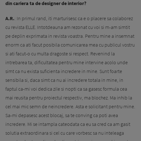
din cariera ta de designer de interior?
A.R.
: In primul rand, iti marturisesc ca e o placere sa colaborez
cu revista ELLE. Intotdeauna am rezonat cu voi si m-am simtit
pe deplin exprimata in revista voastra. Pentru mine a insemnat
enorm ca ati facut posibila comunicarea mea cu publicul vostru
si ati facut-o cu multa dragoste si respect. Revenind la
intrebarea ta, dificultatea pentru mine intervine acolo unde
simt ca nu exista suficienta incredere in mine. Sunt foarte
sensibila si, daca simt ca nu ai incredere totala in mine, in
faptul ca-mi voi dedica zile si nopti ca sa gasesc formula cea
mai reusita pentru proiectul respectiv, ma blochez. Ma inhib la
cel mai mic semn de neincredere. Asta e solicitant pentru mine.
Sa-mi depasesc acest blocaj, sa te conving ca poti avea
incredere. Mi se intampla cateodata ca eu sa cred ca am gasit
solutia extraordinara si cel cu care vorbesc sa nu inteleaga