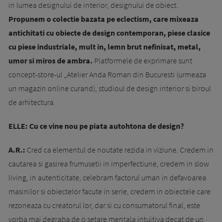
in lumea designului de interior, designului de obiect.
Propunem o colectie bazata pe eclectism, care mixeaza
antichitati cu obiecte de design contemporan, piese clasice
cu piese industriale, mult in, lemn brut nefinisat, metal,
umor si miros de ambra.
Platformele de exprimare sunt
concept-store-ul „Atelier Anda Roman din Bucuresti (urmeaza
un magazin online curand), studioul de design interior si biroul
de arhitectura.
ELLE:
Cu ce vine nou pe piata autohtona de design?
A.R.:
Cred ca elementul de noutate rezida in viziune. Credem in
cautarea si gasirea frumusetii in imperfectiune, credem in slow
living, in autenticitate, celebram factorul uman in defavoarea
masinilor si obiectelor facute in serie, credem in obiectele care
rezoneaza cu creatorul lor, dar si cu consumatorul final, este
vorba mai degraba de o setare mentala intuitiva decat de un