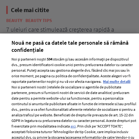
Cele mai citite
BEAUTY
BEAUTY TIPS
BE
țe
7 uleiuri care stimulează creșterea rapidă a
Ce
părului
de
Nouă ne pasă ca datele tale personale să rămână
confidențiale
Noi și partenerii noștri
594
stocăm și/sau accesăm informații pe dispozitivul
dvs., precum identificatorii cookie unici pentru prelucrarea datelor cu caracter
personal. Puteți accepta sau gestiona alegerile dvs. făcând clic mai jos sau în
orice moment, pe pagina cu politica de confidențialitate. Aceste alegeri vor fi
raportate partenerilor noștri și nu vă vor afecta navigarea.
Mai multe detalii
Noi si partenerii nostri (retelele de socializare si agentiile de publicitate
partenere, precum si furnizorii nostri de servicii de date analitice) prelucram
ELLE Style Awards
Termeni si conditii
date pentru a permite website-ului sa functioneze, pentru a personaliza
2024
continutul si anunturile publicitare afisate in functie de interesele si/sau profilul
Politica de
dvs., pentru a va oferi functionalitati aferente retelelor de socializare si pentru a
Despre ELLE
confidențialitate
analiza traficul pe website. Beneficiati de drepturile prevazute de art. 15-22 din
Romania
GDPR in legatura cu prelucrarea datelor cu caracter personal. Aceste drepturi pot
Politica de cookies
fi exercitate prin modalitatea indicata
aici
. Prin click pe “ACCEPT TOATE”,
Contact
Publicitate
acceptati folosirea tuturor Tehnologiilor de tip Cookie, care implica inclusiv
acceptul dvs. cu privire la stocarea/accesarea informatiilor de catre Vendor-ii cu