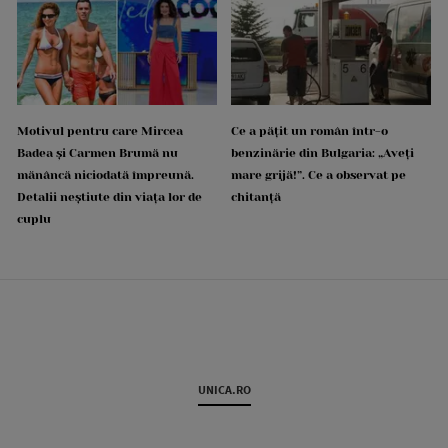
Motivul pentru care Mircea
Ce a pățit un român într-o
Badea și Carmen Brumă nu
benzinărie din Bulgaria: „Aveți
mănâncă niciodată împreună.
mare grijă!”. Ce a observat pe
Detalii neștiute din viața lor de
chitanță
cuplu
UNICA.RO