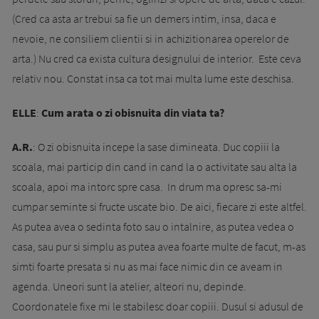
(Cred ca asta ar trebui sa fie un demers intim, insa, daca e
nevoie, ne consiliem clientii si in achizitionarea operelor de
arta.) Nu cred ca exista cultura designului de interior. Este ceva
relativ nou. Constat insa ca tot mai multa lume este deschisa.
ELLE
:
Cum arata o zi obisnuita din viata ta?
A.R.
: O zi obisnuita incepe la sase dimineata. Duc copiii la
scoala, mai particip din cand in cand la o activitate sau alta la
scoala, apoi ma intorc spre casa. In drum ma opresc sa-mi
cumpar seminte si fructe uscate bio. De aici, fiecare zi este altfel.
As putea avea o sedinta foto sau o intalnire, as putea vedea o
casa, sau pur si simplu as putea avea foarte multe de facut, m-as
simti foarte presata si nu as mai face nimic din ce aveam in
agenda. Uneori sunt la atelier, alteori nu, depinde.
Coordonatele fixe mi le stabilesc doar copiii. Dusul si adusul de