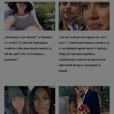
„Surioara e pe drum!” :o Wooow,
„Nu mi-e jenă să o spun cu voce
ce veste!! E oficial! Îndrăgita
tare”. Când toată lumea credea că
vedetă e din nou însărcinată, la
s-au liniștit apele între Codruța
40 de ani! Uite ce frumos a
Filip și Valentin Sanfira,
anunțat!
cântăreața a decis să spună tot
adevărul despre mariajul ei
eșuat