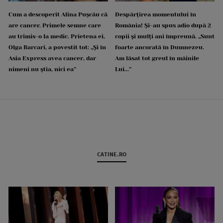
Cum a descoperit Alina Pușcău că
Despărțirea momentului în
are cancer. Primele semne care
România! Și-au spus adio după 2
au trimis-o la medic. Prietena ei,
copii și mulți ani împreună. „Sunt
Olga Barcari, a povestit tot: „Și în
foarte ancorată în Dumnezeu.
Asia Express avea cancer, dar
Am lăsat tot greul în mâinile
nimeni nu știa, nici ea”
Lui...”
CATINE.RO