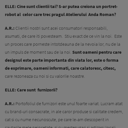
ELLE:
Cine sunt clientii tai? S-ar putea creiona un portret-
robot al celor care trec pragul Atelierului Anda Roman?
A.R.:
Clientii nostri sunt acei consumatori responsabili,
asumati, de care iti povesteam. Stiu exact de ce vin la noi. Este
un proces care porneste intotdeauna de la nevoia lor, nu de la
un impuls de moment sau de la noi.
Sunt oameni pentru care
designul este parte importanta din viata lor, este o forma
de exprimare, oameni informati, care calatoresc, citesc,
care rezoneaza cu noi si cu valorile noastre.
ELLE:
Care sunt furnizorii?
A.R.:
Portofoliul de furnizori este unul foarte variat. Lucram atat
cu brand-uri consacrate, in ale caror produse si calitate credem,
cat si cu nume necunoscute, pe care le-am descoperit in
cautarile mele neincetate, si cu mestesugari si artizani locali.