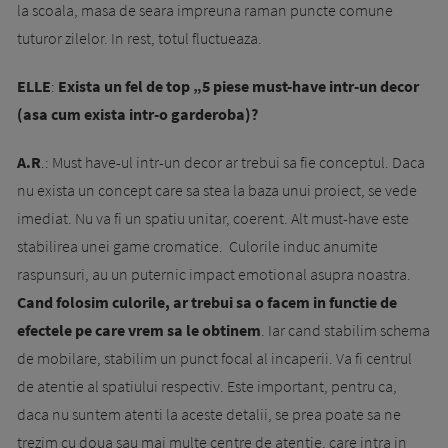
la scoala, masa de seara impreuna raman puncte comune
tuturor zilelor. In rest, totul fluctueaza.
ELLE
:
Exista un fel de top „5 piese must-have intr-un decor
(asa cum exista intr-o garderoba)?
A.R
.: Must have-ul intr-un decor ar trebui sa fie conceptul. Daca
nu exista un concept care sa stea la baza unui proiect, se vede
imediat. Nu va fi un spatiu unitar, coerent. Alt must-have este
stabilirea unei game cromatice. Culorile induc anumite
raspunsuri, au un puternic impact emotional asupra noastra.
Cand folosim culorile, ar trebui sa o facem in functie de
efectele pe care vrem sa le obtinem
. Iar cand stabilim schema
de mobilare, stabilim un punct focal al incaperii. Va fi centrul
de atentie al spatiului respectiv. Este important, pentru ca,
daca nu suntem atenti la aceste detalii, se prea poate sa ne
trezim cu doua sau mai multe centre de atentie, care intra in