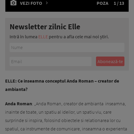
VEZI FOTO
POZA
1 / 13
Newsletter zilnic Elle
Intră în lumea
ELLE
pentru a afla cele mai noi știri.
ELLE: Ce inseamna conceptul Anda Roman – creator de
ambianta?
Anda Roman
: „Anda Ro­­man, creator de ambianta in­­sea­mna,
inainte de toate, un spatiu al idei­lor, un spatiu viu, care
surprinde si inspira, folosind obiectele si relationarea lor cu
spatiul, ca instrumente de comunicare, inseamna o experienta