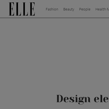
Fashion
Beauty
People
Health &
Design ele