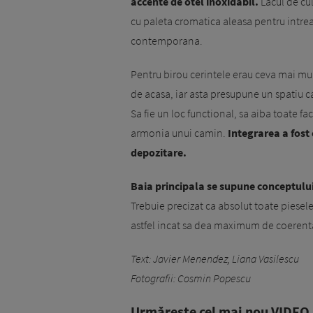
accente de otel inoxidabil.
Lacul de cu
cu paleta cromatica aleasa pentru intrea
contemporana.
Pentru birou cerintele erau ceva mai mult
de acasa, iar asta presupune un spatiu ca
Sa fie un loc functional, sa aiba toate fa
armonia unui camin.
Integrarea a fost 
depozitare.
Baia principala se supune conceptulu
Trebuie precizat ca absolut toate piesele
astfel incat sa dea maximum de coerenta 
Text: Javier Menendez, Liana Vasilescu
Fotografii: Cosmin Popescu
Urmăreşte cel mai nou VIDEO i