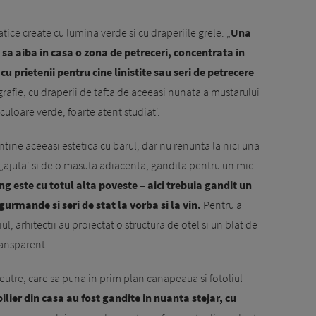
ice create cu lumina verde si cu draperiile grele: „
Una
st sa aiba in casa o zona de petreceri, concentrata in
u prietenii pentru cine linistite sau seri de petrecere
rafie, cu draperii de tafta de aceeasi nunata a mustarului
culoare verde, foarte atent studiat'.
tine aceeasi estetica cu barul, dar nu renunta la nici una
e „ajuta' si de o masuta adiacenta, gandita pentru un mic
ng este cu totul alta poveste – aici trebuia gandit un
gurmande si seri de stat la vorba si la vin.
Pentru a
ul, arhitectii au proiectat o structura de otel si un blat de
ransparent.
 neutre, care sa puna in prim plan canapeaua si fotoliul
lier din casa au fost gandite in nuanta stejar, cu