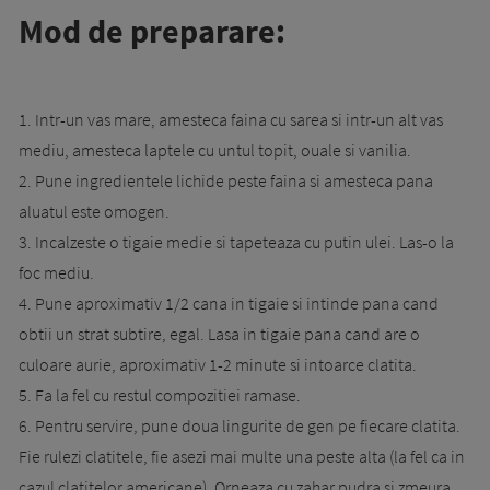
Mod de preparare:
1. Intr-un vas mare, amesteca faina cu sarea si intr-un alt vas
mediu, amesteca laptele cu untul topit, ouale si vanilia.
2. Pune ingredientele lichide peste faina si amesteca pana
aluatul este omogen.
3. Incalzeste o tigaie medie si tapeteaza cu putin ulei. Las-o la
foc mediu.
4. Pune aproximativ 1/2 cana in tigaie si intinde pana cand
obtii un strat subtire, egal. Lasa in tigaie pana cand are o
culoare aurie, aproximativ 1-2 minute si intoarce clatita.
5. Fa la fel cu restul compozitiei ramase.
6. Pentru servire, pune doua lingurite de gen pe fiecare clatita.
Fie rulezi clatitele, fie asezi mai multe una peste alta (la fel ca in
cazul clatitelor americane). Orneaza cu zahar pudra si zmeura