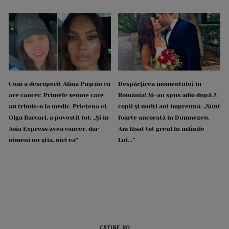
Cum a descoperit Alina Pușcău că
Despărțirea momentului în
are cancer. Primele semne care
România! Și-au spus adio după 2
au trimis-o la medic. Prietena ei,
copii și mulți ani împreună. „Sunt
Olga Barcari, a povestit tot: „Și în
foarte ancorată în Dumnezeu.
Asia Express avea cancer, dar
Am lăsat tot greul în mâinile
nimeni nu știa, nici ea”
Lui...”
CATINE.RO