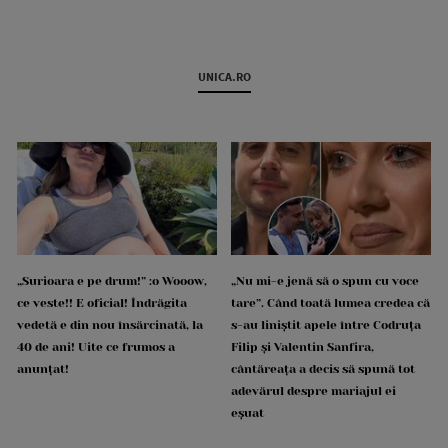
UNICA.RO
„Surioara e pe drum!” :o Wooow,
„Nu mi-e jenă să o spun cu voce
ce veste!! E oficial! Îndrăgita
tare”. Când toată lumea credea că
vedetă e din nou însărcinată, la
s-au liniștit apele între Codruța
40 de ani! Uite ce frumos a
Filip și Valentin Sanfira,
anunțat!
cântăreața a decis să spună tot
adevărul despre mariajul ei
eșuat