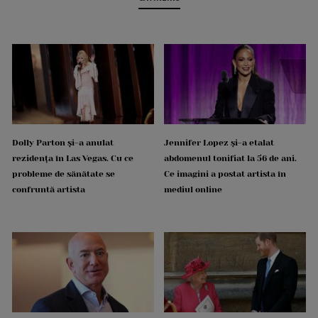
Dolly Parton și-a anulat
Jennifer Lopez și-a etalat
rezidența în Las Vegas. Cu ce
abdomenul tonifiat la 56 de ani.
probleme de sănătate se
Ce imagini a postat artista în
confruntă artista
mediul online