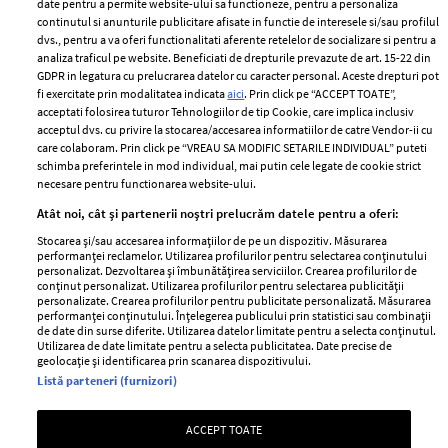
ELLE Style Awards
Termeni si conditii
date pentru a permite website-ului sa functioneze, pentru a personaliza
2024
continutul si anunturile publicitare afisate in functie de interesele si/sau profilul
Politica de
dvs., pentru a va oferi functionalitati aferente retelelor de socializare si pentru a
Despre ELLE
confidențialitate
analiza traficul pe website. Beneficiati de drepturile prevazute de art. 15-22 din
Romania
GDPR in legatura cu prelucrarea datelor cu caracter personal. Aceste drepturi pot
Politica de cookies
fi exercitate prin modalitatea indicata
aici
. Prin click pe “ACCEPT TOATE”,
Contact
Publicitate
acceptati folosirea tuturor Tehnologiilor de tip Cookie, care implica inclusiv
acceptul dvs. cu privire la stocarea/accesarea informatiilor de catre Vendor-ii cu
Abonamente
care colaboram. Prin click pe “VREAU SA MODIFIC SETARILE INDIVIDUAL” puteti
schimba preferintele in mod individual, mai putin cele legate de cookie strict
necesare pentru functionarea website-ului.
Stiri
Libertatea pentru
Atât noi, cât și partenerii noștri prelucrăm datele pentru a oferi:
femei
GSP
Stocarea și/sau accesarea informațiilor de pe un dispozitiv. Măsurarea
Viva
performanței reclamelor. Utilizarea profilurilor pentru selectarea conținutului
Unica
personalizat. Dezvoltarea și îmbunătățirea serviciilor. Crearea profilurilor de
Avantaje
conținut personalizat. Utilizarea profilurilor pentru selectarea publicității
Baby
personalizate. Crearea profilurilor pentru publicitate personalizată. Măsurarea
Retete practice
performanței conținutului. Înțelegerea publicului prin statistici sau combinații
Retete
de date din surse diferite. Utilizarea datelor limitate pentru a selecta conținutul.
Utilizarea de date limitate pentru a selecta publicitatea. Date precise de
geolocație și identificarea prin scanarea dispozitivului.
Pariază responsabil! Decizia ONJN nr. 821/25.09.2025.
Listă parteneri (furnizori)
Jocurile de noroc sunt interzise minorilor.
ACCEPT TOATE