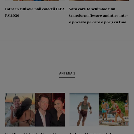
Intră în culisele noii colecții IKEA
Vara care te schimbă: cum
PS 2026
transformi fiecare amintire într-
o poveste pe care o porți cu tine
ANTENA 1