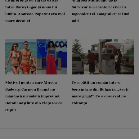
Ce diferență de vârstă există
Andreea Munteanu de la
între Rareș Cojoc și noua lui
Survivor s-a căsătorit civil cu
iubită. Andreea Popescu era mai
logodnicul ei. Imagini cu cei doi
mare decât el
miri
Motivul pentru care Mircea
Ce a pățit un român într-o
Badea și Carmen Brumă nu
benzinărie din Bulgaria: „Aveți
mănâncă niciodată împreună.
mare grijă!”. Ce a observat pe
Detalii neștiute din viața lor de
chitanță
cuplu