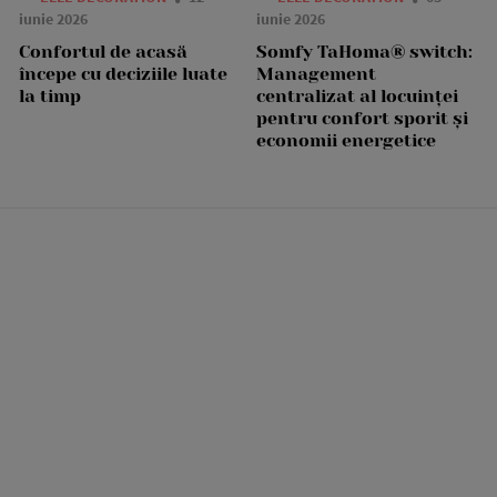
iunie 2026
iunie 2026
Confortul de acasă
Somfy TaHoma® switch:
începe cu deciziile luate
Management
la timp
centralizat al locuinței
pentru confort sporit și
economii energetice