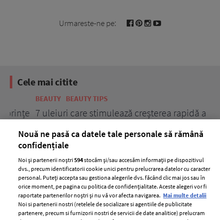
Urmareste-ne pe:
Cele mai citite
BEAUTY
BEAUTY TIPS
BE
țe
7 uleiuri care stimulează creșterea rapidă a
Ce
părului
de
Nouă ne pasă ca datele tale personale să rămână
confidențiale
Noi și partenerii noștri
594
stocăm și/sau accesăm informații pe dispozitivul
dvs., precum identificatorii cookie unici pentru prelucrarea datelor cu caracter
personal. Puteți accepta sau gestiona alegerile dvs. făcând clic mai jos sau în
orice moment, pe pagina cu politica de confidențialitate. Aceste alegeri vor fi
raportate partenerilor noștri și nu vă vor afecta navigarea.
Mai multe detalii
Noi si partenerii nostri (retelele de socializare si agentiile de publicitate
partenere, precum si furnizorii nostri de servicii de date analitice) prelucram