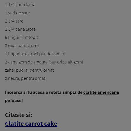
1 1/4 cana faina
1 varf de sare
1 3/4 sare
1 3/4 cana lapte
6 linguri unt topit
3 oua, batute usor
1 lingurita extract pur de vanilie
2 cana gem de zmeura (sau orice alt gem)
zahar pudra, pentru ornat
zmeura, pentru ornat
Incearca si tu acasa o reteta simpla de
clatite americane
pufoase!
Citeste si:
Clatite carrot cake