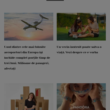
Unul dintre cele mai folosite
Un vecin instruit poate salva o
aeroporturi din Europa își
viață. Vezi despre ce e vorba
închide complet porțile timp de
trei luni. Milioane de pasageri,
afectați