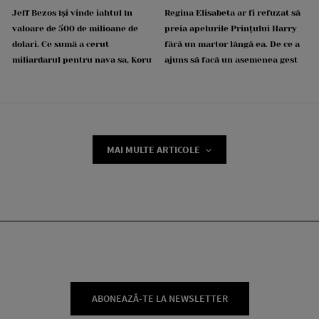
Jeff Bezos își vinde iahtul în
Regina Elisabeta ar fi refuzat să
valoare de 500 de milioane de
preia apelurile Prințului Harry
dolari. Ce sumă a cerut
fără un martor lângă ea. De ce a
miliardarul pentru nava sa, Koru
ajuns să facă un asemenea gest
MAI MULTE ARTICOLE
ABONEAZĂ-TE LA NEWSLETTER