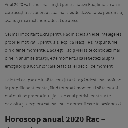
Anul 2020 va fi unul mai liniștit pentru nativii Rac, fiind un an în
care aceștia se vor preocupa mai ales de dezvoltarea personală,
având și mai mult noroc decât de obicei.
Cel mai important lucru pentru Rac în acest an este înțelegerea
propriei motivații, pentru a-și explica reacțiile și răspunsurile
din diferite momente. Dacă ești Rac și vrei să te controlezi mai
bine în anumite situații, este momentul să reflectezi asupra
emoțiilor și a lucrurilor care te fac să iei decizii pe moment.
Cele trei eclipse de lună te vor ajuta să te gândești mai profund
la propriile sentimente, fiind totodată momentul să te bazezi
mai mult pe propria intuiție. Este anul potrivit pentru a te
dezvolta și a explora cât mai multe domenii care te pasionează.
Horoscop anual 2020 Rac –