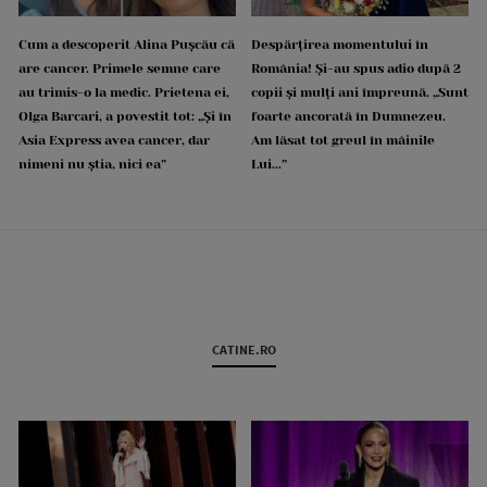
Cum a descoperit Alina Pușcău că
Despărțirea momentului în
are cancer. Primele semne care
România! Și-au spus adio după 2
au trimis-o la medic. Prietena ei,
copii și mulți ani împreună. „Sunt
Olga Barcari, a povestit tot: „Și în
foarte ancorată în Dumnezeu.
Asia Express avea cancer, dar
Am lăsat tot greul în mâinile
nimeni nu știa, nici ea”
Lui...”
CATINE.RO