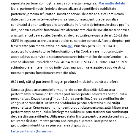
raportate partenerilor noștri și nu vă vor afecta navigarea.
Mai multe detalii
Noi si partenerii nostri (retelele de socializare si agentiile de publicitate
partenere, precum si furnizorii nostri de servicii de date analitice) prelucram
ELLE Style Awards
Termeni si conditii
date pentru a permite website-ului sa functioneze, pentru a personaliza
2024
continutul si anunturile publicitare afisate in functie de interesele si/sau profilul
Politica de
dvs., pentru a va oferi functionalitati aferente retelelor de socializare si pentru a
Despre ELLE
confidențialitate
analiza traficul pe website. Beneficiati de drepturile prevazute de art. 15-22 din
Romania
GDPR in legatura cu prelucrarea datelor cu caracter personal. Aceste drepturi pot
Politica de cookies
fi exercitate prin modalitatea indicata
aici
. Prin click pe “ACCEPT TOATE”,
Contact
Publicitate
acceptati folosirea tuturor Tehnologiilor de tip Cookie, care implica inclusiv
acceptul dvs. cu privire la stocarea/accesarea informatiilor de catre Vendor-ii cu
Abonamente
care colaboram. Prin click pe “VREAU SA MODIFIC SETARILE INDIVIDUAL” puteti
schimba preferintele in mod individual, mai putin cele legate de cookie strict
necesare pentru functionarea website-ului.
Stiri
Libertatea pentru
Atât noi, cât și partenerii noștri prelucrăm datele pentru a oferi:
femei
GSP
Stocarea și/sau accesarea informațiilor de pe un dispozitiv. Măsurarea
Viva
performanței reclamelor. Utilizarea profilurilor pentru selectarea conținutului
Unica
personalizat. Dezvoltarea și îmbunătățirea serviciilor. Crearea profilurilor de
Avantaje
conținut personalizat. Utilizarea profilurilor pentru selectarea publicității
Baby
personalizate. Crearea profilurilor pentru publicitate personalizată. Măsurarea
Retete practice
performanței conținutului. Înțelegerea publicului prin statistici sau combinații
Retete
de date din surse diferite. Utilizarea datelor limitate pentru a selecta conținutul.
Utilizarea de date limitate pentru a selecta publicitatea. Date precise de
geolocație și identificarea prin scanarea dispozitivului.
Pariază responsabil! Decizia ONJN nr. 821/25.09.2025.
Listă parteneri (furnizori)