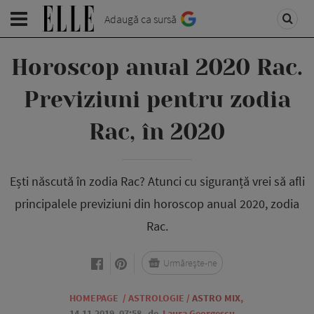
Adaugă ca sursă
Horoscop anual 2020 Rac.
Previziuni pentru zodia
Rac, în 2020
Ești născută în zodia Rac? Atunci cu siguranță vrei să afli
principalele previziuni din horoscop anual 2020, zodia
Rac.
Urmărește-ne
HOMEPAGE
/
ASTROLOGIE
/
ASTRO MIX
,
14.11.2019, 07:58
de
Laura Georgescu