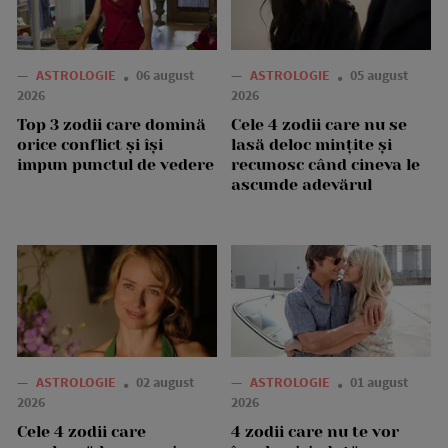
—
ASTROLOGIE
06 august
—
ASTROLOGIE
05 august
2026
2026
Top 3 zodii care domină
Cele 4 zodii care nu se
orice conflict și își
lasă deloc mințite și
impun punctul de vedere
recunosc când cineva le
ascunde adevărul
—
ASTROLOGIE
02 august
—
ASTROLOGIE
01 august
2026
2026
Cele 4 zodii care
4 zodii care nu te vor