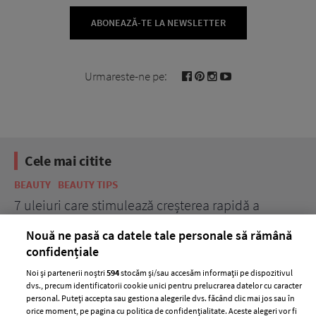
ABONEAZĂ-TE LA NEWSLETTER
Urmareste-ne pe:
Cele mai citite
BEAUTY
BEAUTY TIPS
BE
țe
7 uleiuri care stimulează creșterea rapidă a
Ce
părului
de
Nouă ne pasă ca datele tale personale să rămână
confidențiale
Noi și partenerii noștri
594
stocăm și/sau accesăm informații pe dispozitivul
dvs., precum identificatorii cookie unici pentru prelucrarea datelor cu caracter
personal. Puteți accepta sau gestiona alegerile dvs. făcând clic mai jos sau în
orice moment, pe pagina cu politica de confidențialitate. Aceste alegeri vor fi