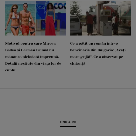
Motivul pentru care Mircea
Ce a pățit un român într-o
Badea și Carmen Brumă nu
benzinărie din Bulgaria: „Aveți
mănâncă niciodată împreună.
mare grijă!”. Ce a observat pe
Detalii neștiute din viața lor de
chitanță
cuplu
UNICA.RO