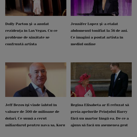
Dolly Parton și-a anulat
Jennifer Lopez și-a etalat
rezidența în Las Vegas. Cu ce
abdomenul tonifiat la 56 de ani.
probleme de sănătate se
Ce imagini a postat artista în
confruntă artista
mediul online
Jeff Bezos își vinde iahtul în
Regina Elisabeta ar fi refuzat să
valoare de 500 de milioane de
preia apelurile Prințului Harry
dolari. Ce sumă a cerut
fără un martor lângă ea. De ce a
miliardarul pentru nava sa, Koru
ajuns să facă un asemenea gest