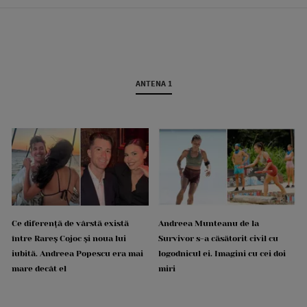
ANTENA 1
Ce diferență de vârstă există
Andreea Munteanu de la
între Rareș Cojoc și noua lui
Survivor s-a căsătorit civil cu
iubită. Andreea Popescu era mai
logodnicul ei. Imagini cu cei doi
mare decât el
miri