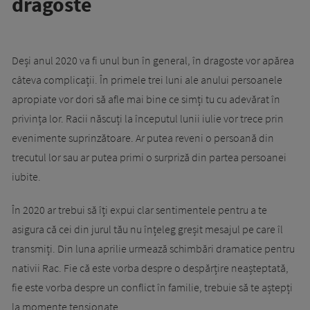
dragoste
Deși anul 2020 va fi unul bun în general, în dragoste vor apărea
câteva complicații. În primele trei luni ale anului persoanele
apropiate vor dori să afle mai bine ce simți tu cu adevărat în
privința lor. Racii născuți la începutul lunii iulie vor trece prin
evenimente suprinzătoare. Ar putea reveni o persoană din
trecutul lor sau ar putea primi o surpriză din partea persoanei
iubite.
În 2020 ar trebui să îți expui clar sentimentele pentru a te
asigura că cei din jurul tău nu înțeleg greșit mesajul pe care îl
transmiți. Din luna aprilie urmează schimbări dramatice pentru
nativii Rac. Fie că este vorba despre o despărțire neașteptată,
fie este vorba despre un conflict în familie, trebuie să te aștepți
la momente tensionate.