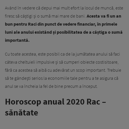
Având în vedere că depui mai mult efort la locul de muncă, este
firesc să câștigi și o sumă mai mare de bani.
Acesta va fi un an
bun pentru Raci din punct de vedere financiar, în primele
luni ale anului existând și posibilitatea de a câștiga o sumă
importantă.
Cu toate acestea, este posibil ca de la jumătatea anului să faci
câteva cheltuieli impulsive și să cumperi obiecte costisitoare,
fără ca acestea să aibă cu adevărat un scop important. Trebuie
să te gândești serios la economiile tale pentru a te asigura că
anul se va încheia la fel de bine precum a început.
Horoscop anual 2020 Rac –
sănătate