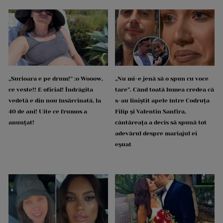
„Surioara e pe drum!” :o Wooow,
„Nu mi-e jenă să o spun cu voce
ce veste!! E oficial! Îndrăgita
tare”. Când toată lumea credea că
vedetă e din nou însărcinată, la
s-au liniștit apele între Codruța
40 de ani! Uite ce frumos a
Filip și Valentin Sanfira,
anunțat!
cântăreața a decis să spună tot
adevărul despre mariajul ei
eșuat