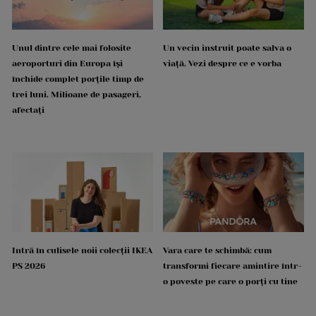
Unul dintre cele mai folosite
Un vecin instruit poate salva o
aeroporturi din Europa își
viață. Vezi despre ce e vorba
închide complet porțile timp de
trei luni. Milioane de pasageri,
afectați
Intră în culisele noii colecții IKEA
Vara care te schimbă: cum
PS 2026
transformi fiecare amintire într-
o poveste pe care o porți cu tine