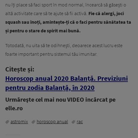
nu îți place să faci sport în mod normal, încearcă să găsești o
altă activitate care să te ajute să fii activă.
Fie că alergi, joci
squash sau înoți, amintește-ți că o faci pentru sănătatea ta
și pentru o stare de spirit mai bună.
Totodată, nu uita să te odihnești, deoarece acest lucru este
foarte important pentru sistemul tău imunitar.
Citește și:
Horoscop anual 2020 Balanță. Previziuni
pentru zodia Balanță, în 2020
Urmăreşte cel mai nou VIDEO incărcat pe
elle.ro
astromix
horoscop anual
rac