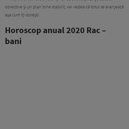
obiective și un plan bine stabilit, vei vedea că totul se aranjează
așa cum îți dorești.
Horoscop anual 2020 Rac –
bani