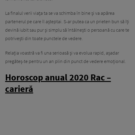
La finalul verii viața ta se va schimba în bine și va apărea
partenerul pe care îl așteptai. S-ar putea ca un prieten bun să îți
devină iubit sau pur și simplu să întâlnești o persoană cu care te
potrivești din toate punctele de vedere.
Relația voastră va fi una serioasă și va evolua rapid, așadar
pregăteș-te pentru un an plin din punct de vedere emoțional.
Horoscop anual 2020 Rac –
carieră