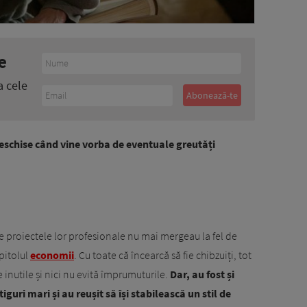
e
a cele
deschise când vine vorba de eventuale greutăți
proiectele lor profesionale nu mai mergeau la fel de
apitolul
economii
. Cu toate că încearcă să fie chibzuiți, tot
 inutile și nici nu evită împrumuturile.
Dar, au fost și
uri mari și au reușit să își stabilească un stil de