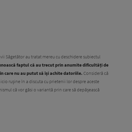
ivii Săgetător au tratat mereu cu deschidere subiectul
unoască faptul că au trecut prin anumite dificultăți de
n care nu au putut să își achite datoriile.
Consideră că
icio rușine în a discuta cu prietenii lor despre aceste
ismul că vor găsi o variantă prin care să depășească