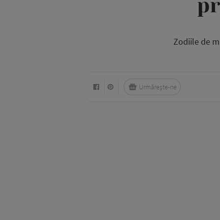
pr
Zodiile de ma
Urmărește-ne