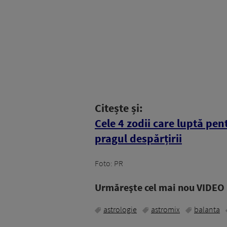
Citește și:
Cele 4 zodii care luptă pen
pragul despărțirii
Foto: PR
Urmăreşte cel mai nou VIDEO i
astrologie
astromix
balanta