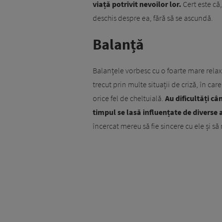
viață potrivit nevoilor lor.
Cert este că,
deschis despre ea, fără să se ascundă.
Balanță
Balanțele vorbesc cu o foarte mare relaxar
trecut prin multe situații de criză, în care
orice fel de cheltuială.
Au dificultăți c
timpul se lasă influențate de diverse ac
încercat mereu să fie sincere cu ele și s