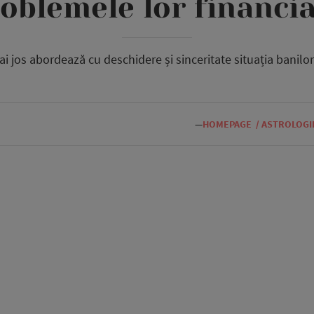
oblemele lor financi
i jos abordează cu deschidere și sinceritate situația banilor 
—
HOMEPAGE
/
ASTROLOGI