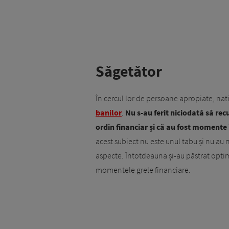
Săgetător
În cercul lor de persoane apropiate, nat
banilor
.
Nu s-au ferit niciodată să rec
ordin financiar și că au fost momente î
acest subiect nu este unul tabu și nu au n
aspecte. Întotdeauna și-au păstrat optim
momentele grele financiare.