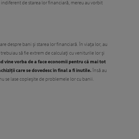
 indiferent de starea lor financiară, mereu au vorbit
e despre bani și starea lor financiară. În viața lor, au
 trebuiau să fie extrem de calculați cu veniturile lor și
ând vine vorba de a face economii pentru că mai tot
hiziții care se dovedesc în final a fi inutile.
Însă au
ă nu se lase copleșite de problemele lor cu banii.