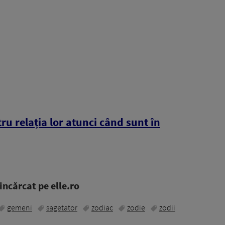
tru relația lor atunci când sunt în
ncărcat pe elle.ro
gemeni
sagetator
zodiac
zodie
zodii