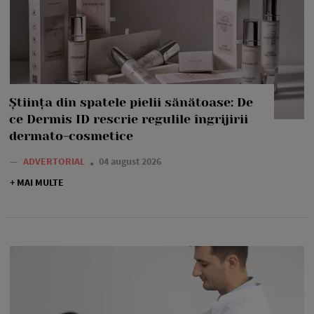
Știința din spatele pielii sănătoase: De
ce Dermis ID rescrie regulile îngrijirii
dermato-cosmetice
—
ADVERTORIAL
04 august 2026
+ MAI MULTE