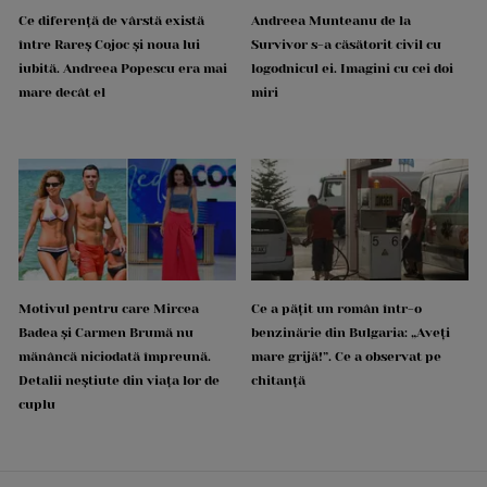
Ce diferență de vârstă există
Andreea Munteanu de la
între Rareș Cojoc și noua lui
Survivor s-a căsătorit civil cu
iubită. Andreea Popescu era mai
logodnicul ei. Imagini cu cei doi
mare decât el
miri
Motivul pentru care Mircea
Ce a pățit un român într-o
Badea și Carmen Brumă nu
benzinărie din Bulgaria: „Aveți
mănâncă niciodată împreună.
mare grijă!”. Ce a observat pe
Detalii neștiute din viața lor de
chitanță
cuplu