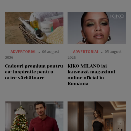
—
ADVERTORIAL
06 august
—
ADVERTORIAL
05 august
2026
2026
Cadouri premium pentru
KIKO MILANO își
ea: inspirație pentru
lansează magazinul
orice sărbătoare
online oficial în
România