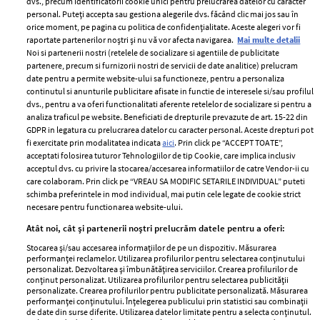
dvs., precum identificatorii cookie unici pentru prelucrarea datelor cu caracter
personal. Puteți accepta sau gestiona alegerile dvs. făcând clic mai jos sau în
orice moment, pe pagina cu politica de confidențialitate. Aceste alegeri vor fi
raportate partenerilor noștri și nu vă vor afecta navigarea.
Mai multe detalii
Noi si partenerii nostri (retelele de socializare si agentiile de publicitate
partenere, precum si furnizorii nostri de servicii de date analitice) prelucram
ELLE Style Awards
Termeni si conditii
date pentru a permite website-ului sa functioneze, pentru a personaliza
2024
continutul si anunturile publicitare afisate in functie de interesele si/sau profilul
Politica de
dvs., pentru a va oferi functionalitati aferente retelelor de socializare si pentru a
Despre ELLE
confidențialitate
analiza traficul pe website. Beneficiati de drepturile prevazute de art. 15-22 din
Romania
GDPR in legatura cu prelucrarea datelor cu caracter personal. Aceste drepturi pot
Politica de cookies
fi exercitate prin modalitatea indicata
aici
. Prin click pe “ACCEPT TOATE”,
Contact
Publicitate
acceptati folosirea tuturor Tehnologiilor de tip Cookie, care implica inclusiv
acceptul dvs. cu privire la stocarea/accesarea informatiilor de catre Vendor-ii cu
Abonamente
care colaboram. Prin click pe “VREAU SA MODIFIC SETARILE INDIVIDUAL” puteti
schimba preferintele in mod individual, mai putin cele legate de cookie strict
necesare pentru functionarea website-ului.
Stiri
Libertatea pentru
Atât noi, cât și partenerii noștri prelucrăm datele pentru a oferi:
femei
GSP
Stocarea și/sau accesarea informațiilor de pe un dispozitiv. Măsurarea
Viva
performanței reclamelor. Utilizarea profilurilor pentru selectarea conținutului
Unica
personalizat. Dezvoltarea și îmbunătățirea serviciilor. Crearea profilurilor de
Avantaje
conținut personalizat. Utilizarea profilurilor pentru selectarea publicității
Baby
personalizate. Crearea profilurilor pentru publicitate personalizată. Măsurarea
Retete practice
performanței conținutului. Înțelegerea publicului prin statistici sau combinații
Retete
de date din surse diferite. Utilizarea datelor limitate pentru a selecta conținutul.