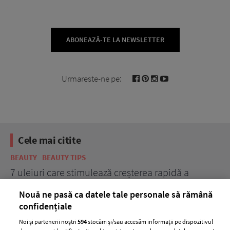
ABONEAZĂ-TE LA NEWSLETTER
Urmareste-ne pe:
Cele mai citite
BEAUTY
BEAUTY TIPS
BE
țe
7 uleiuri care stimulează creșterea rapidă a
Ce
părului
de
Nouă ne pasă ca datele tale personale să rămână
confidențiale
Noi și partenerii noștri
594
stocăm și/sau accesăm informații pe dispozitivul