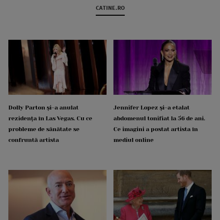
CATINE.RO
Dolly Parton și-a anulat
Jennifer Lopez și-a etalat
rezidența în Las Vegas. Cu ce
abdomenul tonifiat la 56 de ani.
probleme de sănătate se
Ce imagini a postat artista în
confruntă artista
mediul online