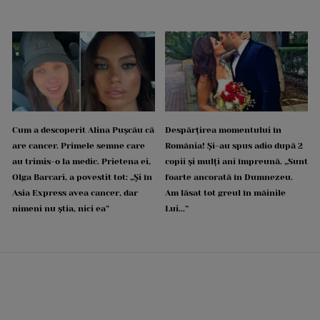
Cum a descoperit Alina Pușcău că
Despărțirea momentului în
are cancer. Primele semne care
România! Și-au spus adio după 2
au trimis-o la medic. Prietena ei,
copii și mulți ani împreună. „Sunt
Olga Barcari, a povestit tot: „Și în
foarte ancorată în Dumnezeu.
Asia Express avea cancer, dar
Am lăsat tot greul în mâinile
nimeni nu știa, nici ea”
Lui...”