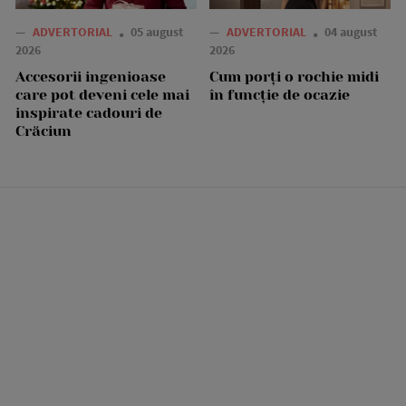
—
ADVERTORIAL
05 august
—
ADVERTORIAL
04 august
2026
2026
Accesorii ingenioase
Cum porți o rochie midi
care pot deveni cele mai
în funcție de ocazie
inspirate cadouri de
Crăciun