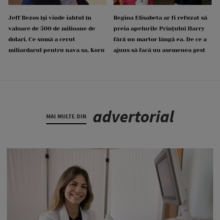
Jeff Bezos își vinde iahtul în
Regina Elisabeta ar fi refuzat să
valoare de 500 de milioane de
preia apelurile Prințului Harry
dolari. Ce sumă a cerut
fără un martor lângă ea. De ce a
miliardarul pentru nava sa, Koru
ajuns să facă un asemenea gest
advertorial
MAI MULTE DIN