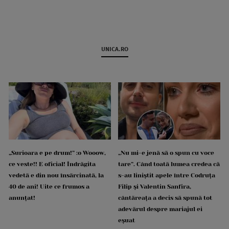
UNICA.RO
„Surioara e pe drum!” :o Wooow,
„Nu mi-e jenă să o spun cu voce
ce veste!! E oficial! Îndrăgita
tare”. Când toată lumea credea că
vedetă e din nou însărcinată, la
s-au liniștit apele între Codruța
40 de ani! Uite ce frumos a
Filip și Valentin Sanfira,
anunțat!
cântăreața a decis să spună tot
adevărul despre mariajul ei
eșuat