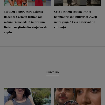
Motivul pentru care Mircea
Ce a pățit un român într-o
Badea și Carmen Brumă nu
benzinărie din Bulgaria: „Aveți
mănâncă niciodată împreună.
mare grijă!”. Ce a observat pe
Detalii neștiute din viața lor de
chitanță
cuplu
UNICA.RO