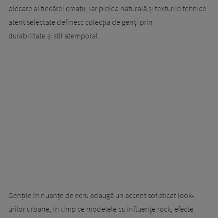
plecare al fiecărei creații, iar pielea naturală și texturile tehnice
atent selectate definesc colecția de genți prin
durabilitate și stil atemporal.
Gențile în nuanțe de ecru adaugă un accent sofisticat look-
urilor urbane, în timp ce modelele cu influențe rock, efecte