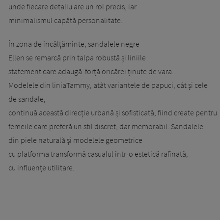
unde fiecare detaliu are un rol precis, iar
minimalismul capătă personalitate.
În zona de încălțăminte, sandalele negre
Ellen se remarcă prin talpa robustă și liniile
statement care adaugă forță oricărei ținute de vara.
Modelele din liniaTammy, atât variantele de papuci, cât și cele
de sandale,
continuă această direcție urbană și sofisticată, fiind create pentru
femeile care preferă un stil discret, dar memorabil. Sandalele
din piele naturală și modelele geometrice
cu platforma transformă casualul într-o estetică rafinată,
cu influențe utilitare.