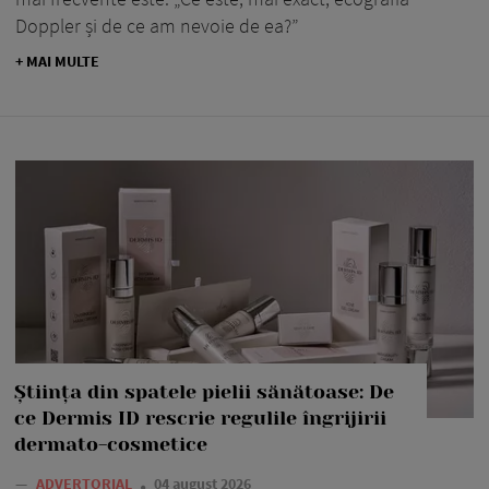
Doppler și de ce am nevoie de ea?”
+ MAI MULTE
Știința din spatele pielii sănătoase: De
ce Dermis ID rescrie regulile îngrijirii
dermato-cosmetice
—
ADVERTORIAL
04 august 2026