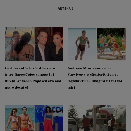
ANTENA 1
Ce diferență de vârstă există
Andreea Munteanu de la
între Rareș Cojoc și noua lui
Survivor s-a căsătorit civil cu
iubită. Andreea Popescu era mai
logodnicul ei. Imagini cu cei doi
mare decât el
miri