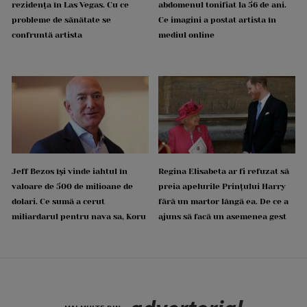
rezidența în Las Vegas. Cu ce
abdomenul tonifiat la 56 de ani.
probleme de sănătate se
Ce imagini a postat artista în
confruntă artista
mediul online
Jeff Bezos își vinde iahtul în
Regina Elisabeta ar fi refuzat să
valoare de 500 de milioane de
preia apelurile Prințului Harry
dolari. Ce sumă a cerut
fără un martor lângă ea. De ce a
miliardarul pentru nava sa, Koru
ajuns să facă un asemenea gest