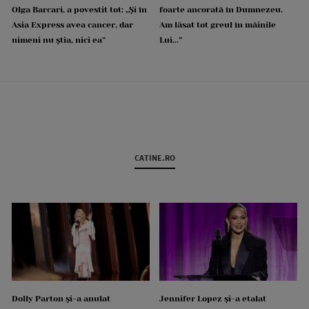
Olga Barcari, a povestit tot: „Și în
foarte ancorată în Dumnezeu.
Asia Express avea cancer, dar
Am lăsat tot greul în mâinile
nimeni nu știa, nici ea”
Lui...”
CATINE.RO
Dolly Parton și-a anulat
Jennifer Lopez și-a etalat