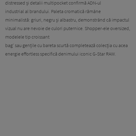
distressed și detalii multipocket confirmă ADN-ul
industrial al brandului. Paleta cromatică rămâne
minimalistă: griuri, negru și albastru, demonstrând că impactul
vizual nu are nevoie de culori puternice. Shopper-ele oversized,
modelele tip croissant
bag' sau gențile cu bareta scurtă completează colecția cu acea
energie effortless specifică denimului iconic G-Star RAW.