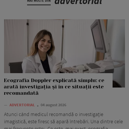
advertorial
MAI MULTE DIN
Ecografia Doppler explicată simplu: ce
arată investigația și în ce situații este
recomandată
—
ADVERTORIAL
04 august 2026
Atunci când medicul recomandă o investigație
imagistică, este firesc să apară întrebări. Una dintre cele
mai frecvente este: „Ce este, mai exact, ecografia