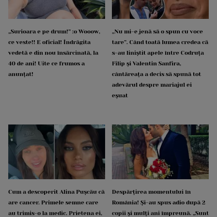
„Surioara e pe drum!” :o Wooow,
„Nu mi-e jenă să o spun cu voce
ce veste!! E oficial! Îndrăgita
tare”. Când toată lumea credea că
vedetă e din nou însărcinată, la
s-au liniștit apele între Codruța
40 de ani! Uite ce frumos a
Filip și Valentin Sanfira,
anunțat!
cântăreața a decis să spună tot
adevărul despre mariajul ei
eșuat
Cum a descoperit Alina Pușcău că
Despărțirea momentului în
are cancer. Primele semne care
România! Și-au spus adio după 2
au trimis-o la medic. Prietena ei,
copii și mulți ani împreună. „Sunt