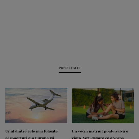
PUBLICITATE
Unul dintre cele mai folosite
Un vecin instruit poate salva o
aeroporturi din Europa își
viață. Vezi despre ce e vorba