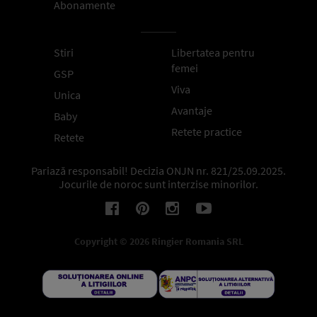
Abonamente
Stiri
Libertatea pentru
femei
GSP
Viva
Unica
Avantaje
Baby
Retete practice
Retete
Pariază responsabil! Decizia ONJN nr. 821/25.09.2025.
Jocurile de noroc sunt interzise minorilor.
Copyright © 2026 Ringier Romania SRL