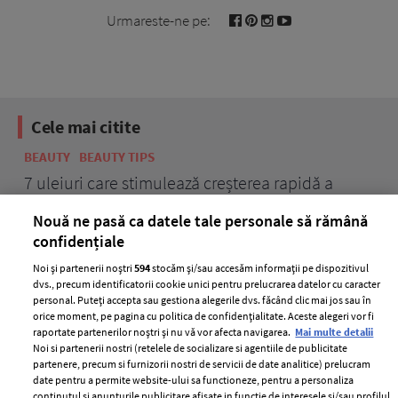
Urmareste-ne pe:
Cele mai citite
BEAUTY
BEAUTY TIPS
BE
țe
7 uleiuri care stimulează creșterea rapidă a
Ce
părului
de
Nouă ne pasă ca datele tale personale să rămână
confidențiale
Noi și partenerii noștri
594
stocăm și/sau accesăm informații pe dispozitivul
dvs., precum identificatorii cookie unici pentru prelucrarea datelor cu caracter
personal. Puteți accepta sau gestiona alegerile dvs. făcând clic mai jos sau în
orice moment, pe pagina cu politica de confidențialitate. Aceste alegeri vor fi
raportate partenerilor noștri și nu vă vor afecta navigarea.
Mai multe detalii
Noi si partenerii nostri (retelele de socializare si agentiile de publicitate
partenere, precum si furnizorii nostri de servicii de date analitice) prelucram
ELLE Style Awards
Termeni si conditii
date pentru a permite website-ului sa functioneze, pentru a personaliza
2024
continutul si anunturile publicitare afisate in functie de interesele si/sau profilul