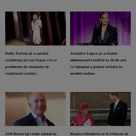
Dolly Parton și-a anulat
Jennifer Lopez și-a etalat
rezidența în Las Vegas. Cu ce
abdomenul tonifiat la 56 de ani.
probleme de sănătate se
Ce imagini a postat artista în
confruntă artista
mediul online
Jeff Bezos își vinde iahtul în
Regina Elisabeta ar fi refuzat să