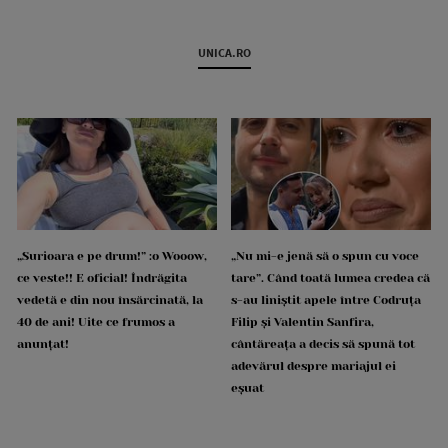
UNICA.RO
„Surioara e pe drum!” :o Wooow,
„Nu mi-e jenă să o spun cu voce
ce veste!! E oficial! Îndrăgita
tare”. Când toată lumea credea că
vedetă e din nou însărcinată, la
s-au liniștit apele între Codruța
40 de ani! Uite ce frumos a
Filip și Valentin Sanfira,
anunțat!
cântăreața a decis să spună tot
adevărul despre mariajul ei
eșuat