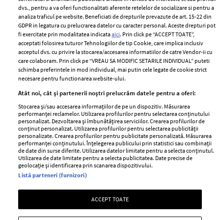
Politica de
dvs., pentru a va oferi functionalitati aferente retelelor de socializare si pentru a
Despre ELLE
confidențialitate
analiza traficul pe website. Beneficiati de drepturile prevazute de art. 15-22 din
Romania
GDPR in legatura cu prelucrarea datelor cu caracter personal. Aceste drepturi pot
Politica de cookies
fi exercitate prin modalitatea indicata
aici
. Prin click pe “ACCEPT TOATE”,
Contact
Publicitate
acceptati folosirea tuturor Tehnologiilor de tip Cookie, care implica inclusiv
acceptul dvs. cu privire la stocarea/accesarea informatiilor de catre Vendor-ii cu
Abonamente
care colaboram. Prin click pe “VREAU SA MODIFIC SETARILE INDIVIDUAL” puteti
schimba preferintele in mod individual, mai putin cele legate de cookie strict
necesare pentru functionarea website-ului.
Stiri
Libertatea pentru
Atât noi, cât și partenerii noștri prelucrăm datele pentru a oferi:
femei
GSP
Stocarea și/sau accesarea informațiilor de pe un dispozitiv. Măsurarea
Viva
performanței reclamelor. Utilizarea profilurilor pentru selectarea conținutului
Unica
personalizat. Dezvoltarea și îmbunătățirea serviciilor. Crearea profilurilor de
Avantaje
conținut personalizat. Utilizarea profilurilor pentru selectarea publicității
Baby
personalizate. Crearea profilurilor pentru publicitate personalizată. Măsurarea
Retete practice
performanței conținutului. Înțelegerea publicului prin statistici sau combinații
Retete
de date din surse diferite. Utilizarea datelor limitate pentru a selecta conținutul.
Utilizarea de date limitate pentru a selecta publicitatea. Date precise de
geolocație și identificarea prin scanarea dispozitivului.
Pariază responsabil! Decizia ONJN nr. 821/25.09.2025.
Listă parteneri (furnizori)
Jocurile de noroc sunt interzise minorilor.
ACCEPT TOATE
Copyright © 2026 Ringier Romania SRL