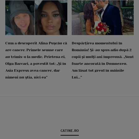
Cum a descoperit Alina Pușcău că
Despărțirea momentului în
are cancer. Primele semne care
România! Și-au spus adio după 2
au trimis-o la medic. Prietena ei,
copii și mulți ani împreună. „Sunt
Olga Barcari, a povestit tot: „Și în
foarte ancorată în Dumnezeu.
Asia Express avea cancer, dar
Am lăsat tot greul în mâinile
nimeni nu știa, nici ea”
Lui...”
CATINE.RO