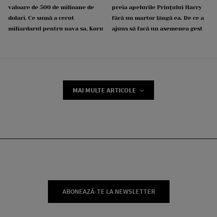
valoare de 500 de milioane de
preia apelurile Prințului Harry
dolari. Ce sumă a cerut
fără un martor lângă ea. De ce a
miliardarul pentru nava sa, Koru
ajuns să facă un asemenea gest
MAI MULTE ARTICOLE
ABONEAZĂ-TE LA NEWSLETTER