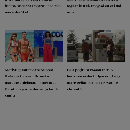
iubită. Andreea Popescu era mai
logodnicul ei. Imagini cu cei doi
mare decât el
miri
Motivul pentru care Mircea
Ce a pățit un român într-o
Badea și Carmen Brumă nu
benzinărie din Bulgaria: „Aveți
mănâncă niciodată împreună.
mare grijă!”. Ce a observat pe
Detalii neștiute din viața lor de
chitanță
cuplu