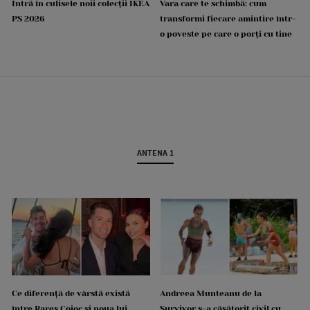
Intră în culisele noii colecții IKEA
Vara care te schimbă: cum
PS 2026
transformi fiecare amintire într-
o poveste pe care o porți cu tine
ANTENA 1
Ce diferență de vârstă există
Andreea Munteanu de la
între Rareș Cojoc și noua lui
Survivor s-a căsătorit civil cu