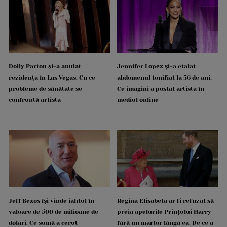
Dolly Parton și-a anulat
Jennifer Lopez și-a etalat
rezidența în Las Vegas. Cu ce
abdomenul tonifiat la 56 de ani.
probleme de sănătate se
Ce imagini a postat artista în
confruntă artista
mediul online
Jeff Bezos își vinde iahtul în
Regina Elisabeta ar fi refuzat să
valoare de 500 de milioane de
preia apelurile Prințului Harry
dolari. Ce sumă a cerut
fără un martor lângă ea. De ce a