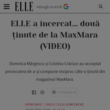
Adaugă ca sursă
ELLE a încercat… două
ținute de la MaxMara
(VIDEO)
Domnica Mărgescu și Cristina Crăciun au acceptat
provocarea de a-și compune reciproc câte o ținută din
magazinul MaxMara.
Urmărește-ne
HOMEPAGE
/
VIDEO
/
ELLE A INCERCAT
,
24.04.2019, 12:45
de
ELLE