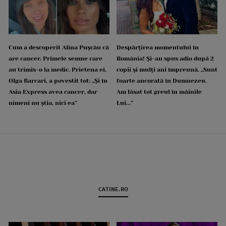
Cum a descoperit Alina Pușcău că
Despărțirea momentului în
are cancer. Primele semne care
România! Și-au spus adio după 2
au trimis-o la medic. Prietena ei,
copii și mulți ani împreună. „Sunt
Olga Barcari, a povestit tot: „Și în
foarte ancorată în Dumnezeu.
Asia Express avea cancer, dar
Am lăsat tot greul în mâinile
nimeni nu știa, nici ea”
Lui...”
CATINE.RO