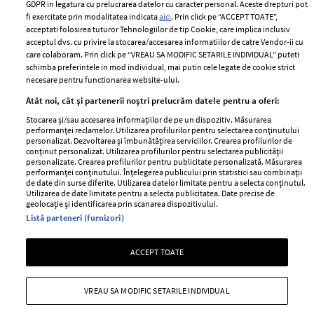
Romania
GDPR in legatura cu prelucrarea datelor cu caracter personal. Aceste drepturi pot
Politica de cookies
fi exercitate prin modalitatea indicata
aici
. Prin click pe “ACCEPT TOATE”,
Contact
Publicitate
acceptati folosirea tuturor Tehnologiilor de tip Cookie, care implica inclusiv
acceptul dvs. cu privire la stocarea/accesarea informatiilor de catre Vendor-ii cu
Abonamente
care colaboram. Prin click pe “VREAU SA MODIFIC SETARILE INDIVIDUAL” puteti
schimba preferintele in mod individual, mai putin cele legate de cookie strict
necesare pentru functionarea website-ului.
Stiri
Libertatea pentru
Atât noi, cât și partenerii noștri prelucrăm datele pentru a oferi:
femei
GSP
Stocarea și/sau accesarea informațiilor de pe un dispozitiv. Măsurarea
Viva
performanței reclamelor. Utilizarea profilurilor pentru selectarea conținutului
Unica
personalizat. Dezvoltarea și îmbunătățirea serviciilor. Crearea profilurilor de
Avantaje
conținut personalizat. Utilizarea profilurilor pentru selectarea publicității
Baby
personalizate. Crearea profilurilor pentru publicitate personalizată. Măsurarea
Retete practice
performanței conținutului. Înțelegerea publicului prin statistici sau combinații
Retete
de date din surse diferite. Utilizarea datelor limitate pentru a selecta conținutul.
Utilizarea de date limitate pentru a selecta publicitatea. Date precise de
geolocație și identificarea prin scanarea dispozitivului.
Pariază responsabil! Decizia ONJN nr. 821/25.09.2025.
Listă parteneri (furnizori)
Jocurile de noroc sunt interzise minorilor.
ACCEPT TOATE
Copyright © 2026 Ringier Romania SRL
VREAU SA MODIFIC SETARILE INDIVIDUAL