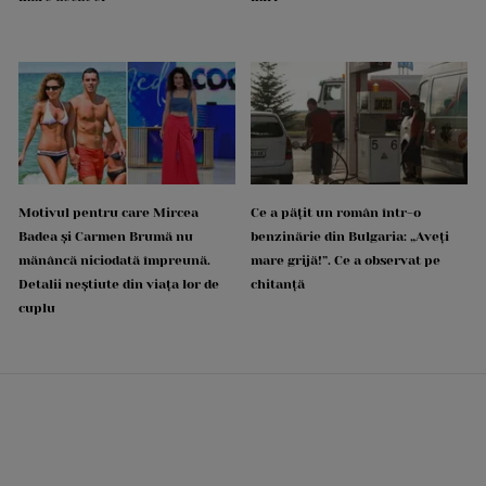
Motivul pentru care Mircea
Ce a pățit un român într-o
Badea și Carmen Brumă nu
benzinărie din Bulgaria: „Aveți
mănâncă niciodată împreună.
mare grijă!”. Ce a observat pe
Detalii neștiute din viața lor de
chitanță
cuplu