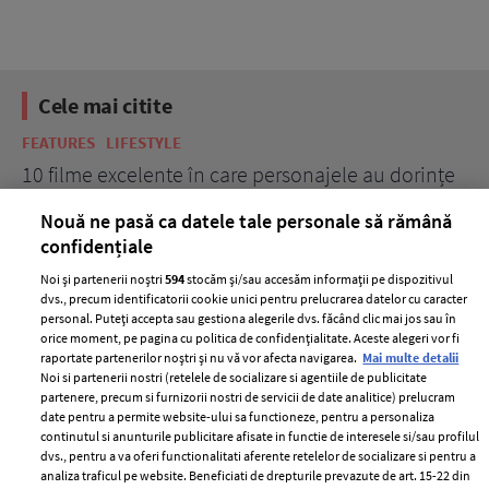
Cele mai citite
BEAUTY
BEAUTY TIPS
BE
țe
7 uleiuri care stimulează creșterea rapidă a
Ce
părului
de
Nouă ne pasă ca datele tale personale să rămână
confidențiale
Noi și partenerii noștri
594
stocăm și/sau accesăm informații pe dispozitivul
dvs., precum identificatorii cookie unici pentru prelucrarea datelor cu caracter
personal. Puteți accepta sau gestiona alegerile dvs. făcând clic mai jos sau în
orice moment, pe pagina cu politica de confidențialitate. Aceste alegeri vor fi
raportate partenerilor noștri și nu vă vor afecta navigarea.
Mai multe detalii
Noi si partenerii nostri (retelele de socializare si agentiile de publicitate
partenere, precum si furnizorii nostri de servicii de date analitice) prelucram
ELLE Style Awards
Termeni si conditii
date pentru a permite website-ului sa functioneze, pentru a personaliza
2024
continutul si anunturile publicitare afisate in functie de interesele si/sau profilul
Politica de
dvs., pentru a va oferi functionalitati aferente retelelor de socializare si pentru a
Despre ELLE
confidențialitate
analiza traficul pe website. Beneficiati de drepturile prevazute de art. 15-22 din