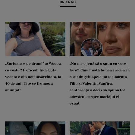
UNICA.RO
„Surioara e pe drum!” :o Wooow,
„Nu mi-e jenă să o spun cu voce
ce veste!! E oficial! Îndrăgita
tare”. Când toată lumea credea că
vedetă e din nou însărcinată, la
s-au liniștit apele între Codruța
40 de ani! Uite ce frumos a
Filip și Valentin Sanfira,
anunțat!
cântăreața a decis să spună tot
adevărul despre mariajul ei
eșuat