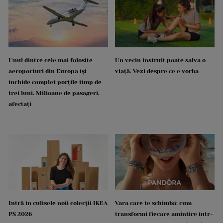
Unul dintre cele mai folosite
Un vecin instruit poate salva o
aeroporturi din Europa își
viață. Vezi despre ce e vorba
închide complet porțile timp de
trei luni. Milioane de pasageri,
afectați
Intră în culisele noii colecții IKEA
Vara care te schimbă: cum
PS 2026
transformi fiecare amintire într-