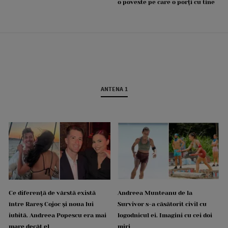
o poveste pe care o porți cu tine
ANTENA 1
Ce diferență de vârstă există
Andreea Munteanu de la
între Rareș Cojoc și noua lui
Survivor s-a căsătorit civil cu
iubită. Andreea Popescu era mai
logodnicul ei. Imagini cu cei doi
mare decât el
miri