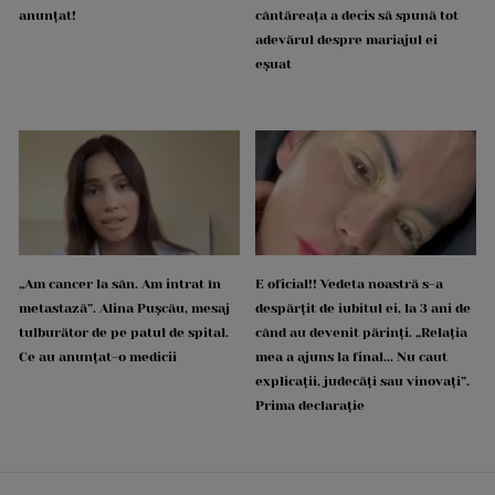
anunțat!
cântăreața a decis să spună tot
adevărul despre mariajul ei
eșuat
„Am cancer la sân. Am intrat în
E oficial!! Vedeta noastră s-a
metastază”. Alina Pușcău, mesaj
despărțit de iubitul ei, la 3 ani de
tulburător de pe patul de spital.
când au devenit părinți. „Relația
Ce au anunțat-o medicii
mea a ajuns la final... Nu caut
explicații, judecăți sau vinovați”.
Prima declarație