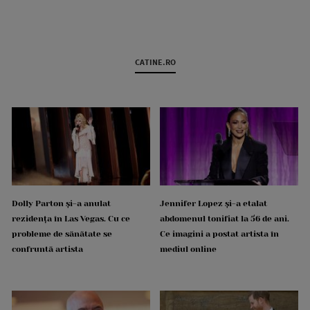
CATINE.RO
Dolly Parton și-a anulat
Jennifer Lopez și-a etalat
rezidența în Las Vegas. Cu ce
abdomenul tonifiat la 56 de ani.
probleme de sănătate se
Ce imagini a postat artista în
confruntă artista
mediul online