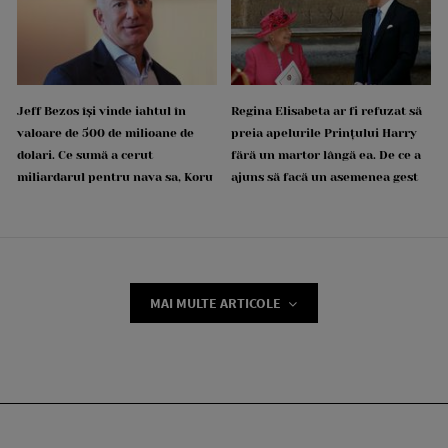
Jeff Bezos își vinde iahtul în
Regina Elisabeta ar fi refuzat să
valoare de 500 de milioane de
preia apelurile Prințului Harry
dolari. Ce sumă a cerut
fără un martor lângă ea. De ce a
miliardarul pentru nava sa, Koru
ajuns să facă un asemenea gest
MAI MULTE ARTICOLE