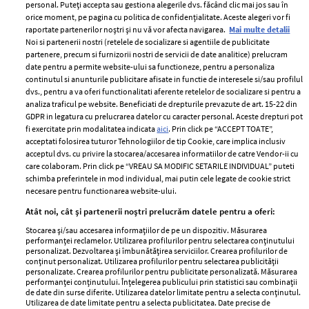
personal. Puteți accepta sau gestiona alegerile dvs. făcând clic mai jos sau în
orice moment, pe pagina cu politica de confidențialitate. Aceste alegeri vor fi
raportate partenerilor noștri și nu vă vor afecta navigarea.
Mai multe detalii
Noi si partenerii nostri (retelele de socializare si agentiile de publicitate
partenere, precum si furnizorii nostri de servicii de date analitice) prelucram
ELLE Style Awards
Termeni si conditii
date pentru a permite website-ului sa functioneze, pentru a personaliza
2024
continutul si anunturile publicitare afisate in functie de interesele si/sau profilul
Politica de
dvs., pentru a va oferi functionalitati aferente retelelor de socializare si pentru a
Despre ELLE
confidențialitate
analiza traficul pe website. Beneficiati de drepturile prevazute de art. 15-22 din
Romania
GDPR in legatura cu prelucrarea datelor cu caracter personal. Aceste drepturi pot
Politica de cookies
fi exercitate prin modalitatea indicata
aici
. Prin click pe “ACCEPT TOATE”,
Contact
Publicitate
acceptati folosirea tuturor Tehnologiilor de tip Cookie, care implica inclusiv
acceptul dvs. cu privire la stocarea/accesarea informatiilor de catre Vendor-ii cu
Abonamente
care colaboram. Prin click pe “VREAU SA MODIFIC SETARILE INDIVIDUAL” puteti
schimba preferintele in mod individual, mai putin cele legate de cookie strict
necesare pentru functionarea website-ului.
Stiri
Libertatea pentru
Atât noi, cât și partenerii noștri prelucrăm datele pentru a oferi:
femei
GSP
Stocarea și/sau accesarea informațiilor de pe un dispozitiv. Măsurarea
Viva
performanței reclamelor. Utilizarea profilurilor pentru selectarea conținutului
Unica
personalizat. Dezvoltarea și îmbunătățirea serviciilor. Crearea profilurilor de
Avantaje
conținut personalizat. Utilizarea profilurilor pentru selectarea publicității
Baby
personalizate. Crearea profilurilor pentru publicitate personalizată. Măsurarea
Retete practice
performanței conținutului. Înțelegerea publicului prin statistici sau combinații
Retete
de date din surse diferite. Utilizarea datelor limitate pentru a selecta conținutul.
Utilizarea de date limitate pentru a selecta publicitatea. Date precise de