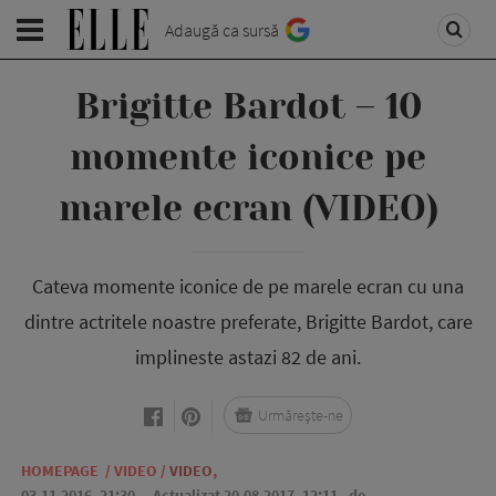
Adaugă ca sursă
Brigitte Bardot – 10
momente iconice pe
marele ecran (VIDEO)
Cateva momente iconice de pe marele ecran cu una
dintre actritele noastre preferate, Brigitte Bardot, care
implineste astazi 82 de ani.
Urmărește-ne
HOMEPAGE
/
VIDEO
/
VIDEO
,
03.11.2016, 21:30
. Actualizat 20.08.2017, 12:11,
de