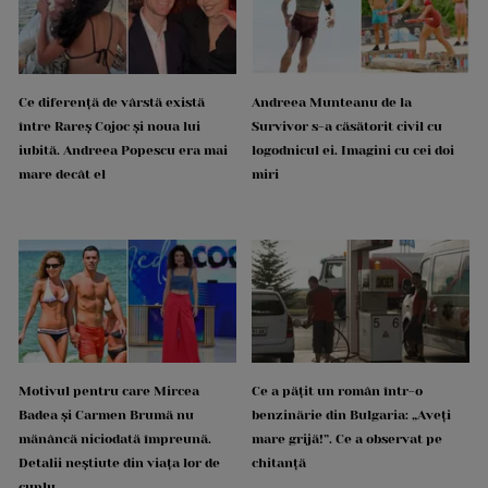
Ce diferență de vârstă există
Andreea Munteanu de la
între Rareș Cojoc și noua lui
Survivor s-a căsătorit civil cu
iubită. Andreea Popescu era mai
logodnicul ei. Imagini cu cei doi
mare decât el
miri
Motivul pentru care Mircea
Ce a pățit un român într-o
Badea și Carmen Brumă nu
benzinărie din Bulgaria: „Aveți
mănâncă niciodată împreună.
mare grijă!”. Ce a observat pe
Detalii neștiute din viața lor de
chitanță
cuplu