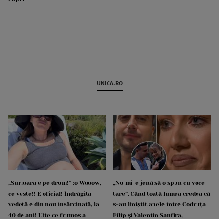
UNICA.RO
„Surioara e pe drum!” :o Wooow,
„Nu mi-e jenă să o spun cu voce
ce veste!! E oficial! Îndrăgita
tare”. Când toată lumea credea că
vedetă e din nou însărcinată, la
s-au liniștit apele între Codruța
40 de ani! Uite ce frumos a
Filip și Valentin Sanfira,