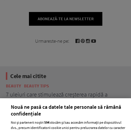
ABONEAZĂ-TE LA NEWSLETTER
Urmareste-ne pe:
Cele mai citite
BEAUTY
BEAUTY TIPS
BE
țe
7 uleiuri care stimulează creșterea rapidă a
Ce
părului
de
Nouă ne pasă ca datele tale personale să rămână
confidențiale
Noi și partenerii noștri
594
stocăm și/sau accesăm informații pe dispozitivul
dvs., precum identificatorii cookie unici pentru prelucrarea datelor cu caracter