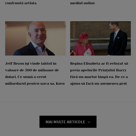
confruntă artista
mediul online
Jeff Bezos își vinde iahtul în
Regina Elisabeta ar fi refuzat să
valoare de 500 de milioane de
preia apelurile Prințului Harry
dolari. Ce sumă a cerut
fără un martor lângă ea. De ce a
miliardarul pentru nava sa, Koru
ajuns să facă un asemenea gest
MAI MULTE ARTICOLE