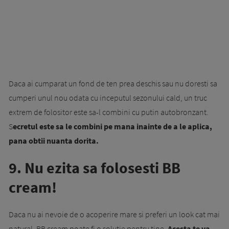
Daca ai cumparat un fond de ten prea deschis sau nu doresti sa
cumperi unul nou odata cu inceputul sezonului cald, un truc
extrem de folositor este sa-l combini cu putin autobronzant.
S
ecretul este sa le combini pe mana inainte de a le aplica,
pana obtii nuanta dorita.
9. Nu ezita sa folosesti BB
cream!
Daca nu ai nevoie de o acoperire mare si preferi un look cat mai
natural, BB cream poate fi o solutie pentru tine.
Acesta te va