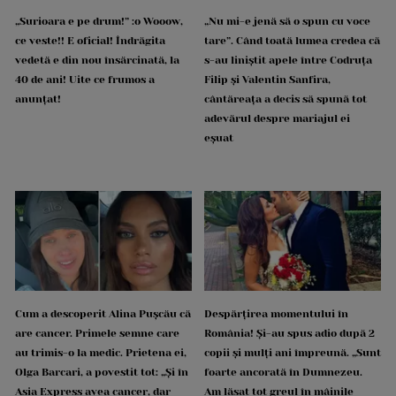
„Surioara e pe drum!” :o Wooow,
„Nu mi-e jenă să o spun cu voce
ce veste!! E oficial! Îndrăgita
tare”. Când toată lumea credea că
vedetă e din nou însărcinată, la
s-au liniștit apele între Codruța
40 de ani! Uite ce frumos a
Filip și Valentin Sanfira,
anunțat!
cântăreața a decis să spună tot
adevărul despre mariajul ei
eșuat
Cum a descoperit Alina Pușcău că
Despărțirea momentului în
are cancer. Primele semne care
România! Și-au spus adio după 2
au trimis-o la medic. Prietena ei,
copii și mulți ani împreună. „Sunt
Olga Barcari, a povestit tot: „Și în
foarte ancorată în Dumnezeu.
Asia Express avea cancer, dar
Am lăsat tot greul în mâinile