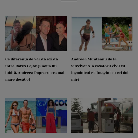
Ce diferență de vârstă există
Andreea Munteanu de la
între Rareș Cojoc și noua lui
Survivor s-a căsătorit civil cu
iubită. Andreea Popescu era mai
logodnicul ei. Imagini cu cei doi
mare decât el
miri