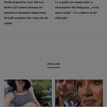
Motivul pentru care Mircea
Ce a pățit un român într-o
Badea și Carmen Brumă nu
benzinărie din Bulgaria: „Aveți
mănâncă niciodată împreună.
mare grijă!”. Ce a observat pe
Detalii neștiute din viața lor de
chitanță
cuplu
UNICA.RO