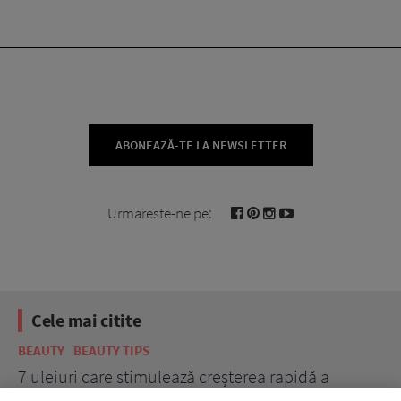
ABONEAZĂ-TE LA NEWSLETTER
Urmareste-ne pe:
Cele mai citite
BEAUTY
BEAUTY TIPS
BE
țe
7 uleiuri care stimulează creșterea rapidă a
Ce