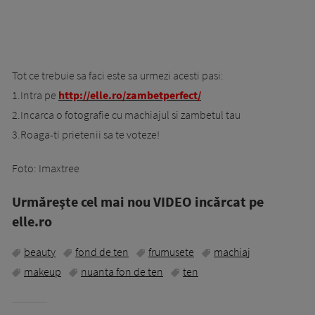
Tot ce trebuie sa faci este sa urmezi acesti pasi:
1.Intra pe
http://elle.ro/zambetperfect/
2.Incarca o fotografie cu machiajul si zambetul tau
3.Roaga-ti prietenii sa te voteze!
Foto: Imaxtree
Urmăreşte cel mai nou VIDEO incărcat pe
elle.ro
beauty
fond de ten
frumusete
machiaj
makeup
nuanta fon de ten
ten