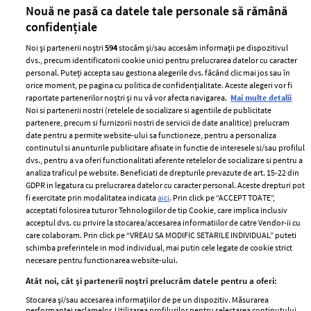
părului
de
Nouă ne pasă ca datele tale personale să rămână
confidențiale
Noi și partenerii noștri
594
stocăm și/sau accesăm informații pe dispozitivul
dvs., precum identificatorii cookie unici pentru prelucrarea datelor cu caracter
personal. Puteți accepta sau gestiona alegerile dvs. făcând clic mai jos sau în
orice moment, pe pagina cu politica de confidențialitate. Aceste alegeri vor fi
raportate partenerilor noștri și nu vă vor afecta navigarea.
Mai multe detalii
Noi si partenerii nostri (retelele de socializare si agentiile de publicitate
partenere, precum si furnizorii nostri de servicii de date analitice) prelucram
ELLE Style Awards
Termeni si conditii
date pentru a permite website-ului sa functioneze, pentru a personaliza
2024
continutul si anunturile publicitare afisate in functie de interesele si/sau profilul
Politica de
dvs., pentru a va oferi functionalitati aferente retelelor de socializare si pentru a
Despre ELLE
confidențialitate
analiza traficul pe website. Beneficiati de drepturile prevazute de art. 15-22 din
Romania
GDPR in legatura cu prelucrarea datelor cu caracter personal. Aceste drepturi pot
Politica de cookies
fi exercitate prin modalitatea indicata
aici
. Prin click pe “ACCEPT TOATE”,
Contact
Publicitate
acceptati folosirea tuturor Tehnologiilor de tip Cookie, care implica inclusiv
acceptul dvs. cu privire la stocarea/accesarea informatiilor de catre Vendor-ii cu
Abonamente
care colaboram. Prin click pe “VREAU SA MODIFIC SETARILE INDIVIDUAL” puteti
schimba preferintele in mod individual, mai putin cele legate de cookie strict
necesare pentru functionarea website-ului.
Stiri
Libertatea pentru
Atât noi, cât și partenerii noștri prelucrăm datele pentru a oferi:
femei
GSP
Stocarea și/sau accesarea informațiilor de pe un dispozitiv. Măsurarea
Viva
performanței reclamelor. Utilizarea profilurilor pentru selectarea conținutului