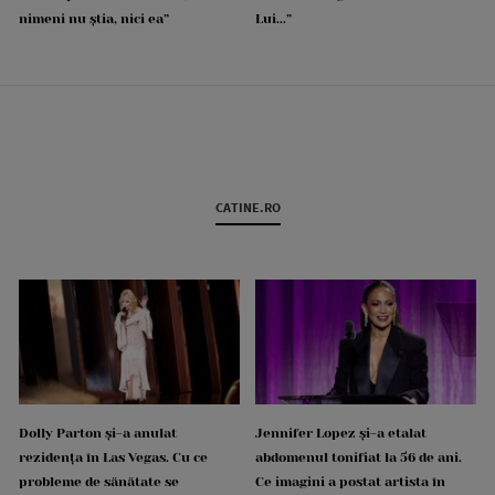
nimeni nu știa, nici ea”
Lui...”
CATINE.RO
Dolly Parton și-a anulat
Jennifer Lopez și-a etalat
rezidența în Las Vegas. Cu ce
abdomenul tonifiat la 56 de ani.
probleme de sănătate se
Ce imagini a postat artista în