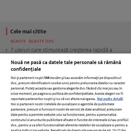
Cele mai citite
BEAUTY
BEAUTY TIPS
BE
țe
7 uleiuri care stimulează creșterea rapidă a
Ce
părului
de
Nouă ne pasă ca datele tale personale să rămână
confidențiale
Noi și partenerii noștri
594
stocăm și/sau accesăm informații pe dispozitivul
dvs., precum identificatorii cookie unici pentru prelucrarea datelor cu caracter
personal. Puteți accepta sau gestiona alegerile dvs. făcând clic mai jos sau în
orice moment, pe pagina cu politica de confidențialitate. Aceste alegeri vor fi
raportate partenerilor noștri și nu vă vor afecta navigarea.
Mai multe detalii
Noi si partenerii nostri (retelele de socializare si agentiile de publicitate
partenere, precum si furnizorii nostri de servicii de date analitice) prelucram
ELLE Style Awards
Termeni si conditii
date pentru a permite website-ului sa functioneze, pentru a personaliza
2024
continutul si anunturile publicitare afisate in functie de interesele si/sau profilul
Politica de
dvs., pentru a va oferi functionalitati aferente retelelor de socializare si pentru a
Despre ELLE
confidențialitate
analiza traficul pe website. Beneficiati de drepturile prevazute de art. 15-22 din