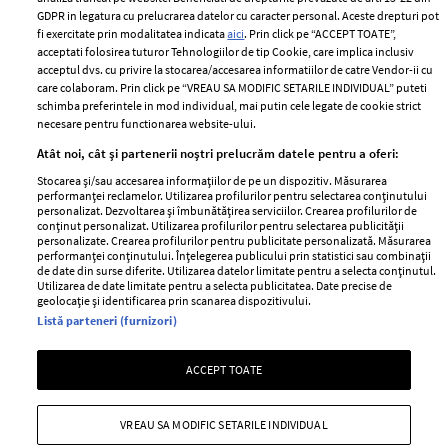
Romania
GDPR in legatura cu prelucrarea datelor cu caracter personal. Aceste drepturi pot
Politica de cookies
fi exercitate prin modalitatea indicata
aici
. Prin click pe “ACCEPT TOATE”,
Contact
Publicitate
acceptati folosirea tuturor Tehnologiilor de tip Cookie, care implica inclusiv
acceptul dvs. cu privire la stocarea/accesarea informatiilor de catre Vendor-ii cu
Abonamente
care colaboram. Prin click pe “VREAU SA MODIFIC SETARILE INDIVIDUAL” puteti
schimba preferintele in mod individual, mai putin cele legate de cookie strict
necesare pentru functionarea website-ului.
Stiri
Libertatea pentru
Atât noi, cât și partenerii noștri prelucrăm datele pentru a oferi:
femei
GSP
Stocarea și/sau accesarea informațiilor de pe un dispozitiv. Măsurarea
Viva
performanței reclamelor. Utilizarea profilurilor pentru selectarea conținutului
Unica
personalizat. Dezvoltarea și îmbunătățirea serviciilor. Crearea profilurilor de
Avantaje
conținut personalizat. Utilizarea profilurilor pentru selectarea publicității
Baby
personalizate. Crearea profilurilor pentru publicitate personalizată. Măsurarea
Retete practice
performanței conținutului. Înțelegerea publicului prin statistici sau combinații
Retete
de date din surse diferite. Utilizarea datelor limitate pentru a selecta conținutul.
Utilizarea de date limitate pentru a selecta publicitatea. Date precise de
geolocație și identificarea prin scanarea dispozitivului.
Pariază responsabil! Decizia ONJN nr. 821/25.09.2025.
Listă parteneri (furnizori)
Jocurile de noroc sunt interzise minorilor.
ACCEPT TOATE
Copyright © 2026 Ringier Romania SRL
VREAU SA MODIFIC SETARILE INDIVIDUAL