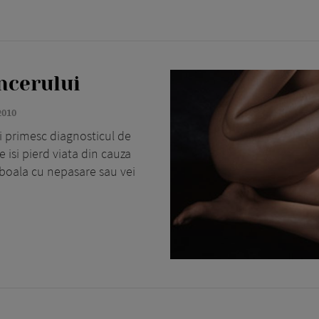
ncerului
2010
i primesc diagnosticul de
e isi pierd viata din cauza
vi boala cu nepasare sau vei