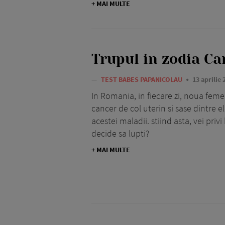
+ MAI MULTE
Trupul in zodia Ca
—
TEST BABES PAPANICOLAU
13 aprilie 
In Romania, in fiecare zi, noua feme
cancer de col uterin si sase dintre el
acestei maladii. stiind asta, vei pri
decide sa lupti?
+ MAI MULTE