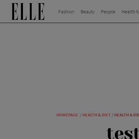
Fashion
Beauty
People
Health &
HOMEPAGE
/
HEALTH & DIET
/
HEALTH & DI
tes