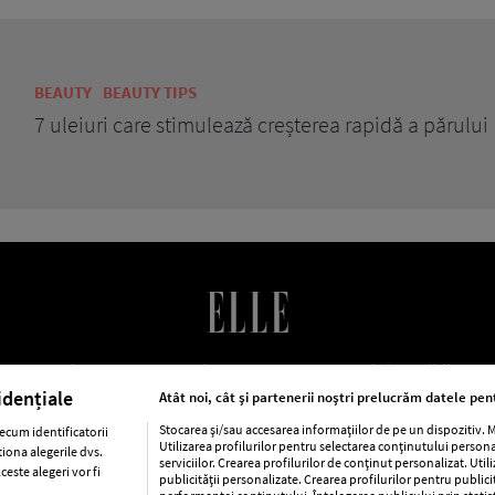
erea rapidă a părului
LE Romania
Contact
Abonamente
Termeni si conditii
Po
cookies
Publicitate
idențiale
Atât noi, cât și partenerii noștri prelucrăm datele pent
Stocarea și/sau accesarea informațiilor de pe un dispozitiv.
ecum identificatorii
Utilizarea profilurilor pentru selectarea conținutului person
iona alegerile dvs.
ca
Baby
Retete
Libertatea pentru femei
Viva
Avantaj
serviciilor. Crearea profilurilor de conținut personalizat. Util
este alegeri vor fi
publicității personalizate. Crearea profilurilor pentru public