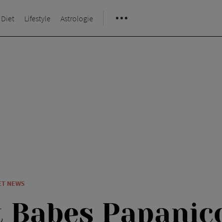
 Diet
Lifestyle
Astrologie
ET NEWS
t Babes Papanic