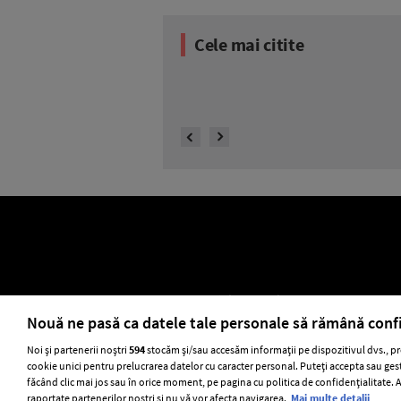
Cele mai citite
BEAUTY
BEAUTY TIPS
7 uleiuri care stimulează creșt
ELLE Style Awards 2024
Despre EL
Nouă ne pasă ca datele tale personale să rămână conf
Noi și partenerii noștri
594
stocăm și/sau accesăm informații pe dispozitivul dvs., pr
cookie unici pentru prelucrarea datelor cu caracter personal. Puteți accepta sau gest
Stiri
GSP
Uni
făcând clic mai jos sau în orice moment, pe pagina cu politica de confidențialitate. Ac
raportate partenerilor noștri și nu vă vor afecta navigarea.
Mai multe detalii