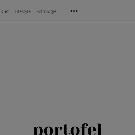
 Diet
Lifestyle
Astrologie
portofel