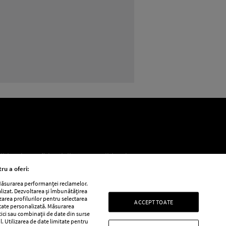
BEAUTY
Cea ma
litica de confidențialitate
Politica de
ru a oferi:
 Măsurarea performanței reclamelor.
alizat. Dezvoltarea și îmbunătățirea
e
Retete practice
izarea profilurilor pentru selectarea
ACCEPT TOATE
itate personalizată. Măsurarea
tici sau combinații de date din surse
l. Utilizarea de date limitate pentru