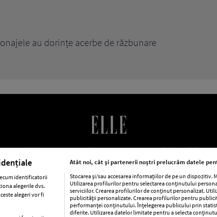
TY TIPS
re stimulează creșterea rapidă a părului
LE Romania
Contact
Abonamente
Termeni si conditii
Po
cookies
Publicitate
idențiale
Atât noi, cât și partenerii noștri prelucrăm datele pent
Stocarea și/sau accesarea informațiilor de pe un dispozitiv.
ecum identificatorii
Utilizarea profilurilor pentru selectarea conținutului person
iona alegerile dvs.
ca
Baby
Retete
Libertatea pentru femei
Viva
Avantaj
serviciilor. Crearea profilurilor de conținut personalizat. Util
este alegeri vor fi
publicității personalizate. Crearea profilurilor pentru public
performanței conținutului. Înțelegerea publicului prin statis
Pariază responsabil! Decizia ONJN nr. 821/25.09.2025.
diferite. Utilizarea datelor limitate pentru a selecta conținutu