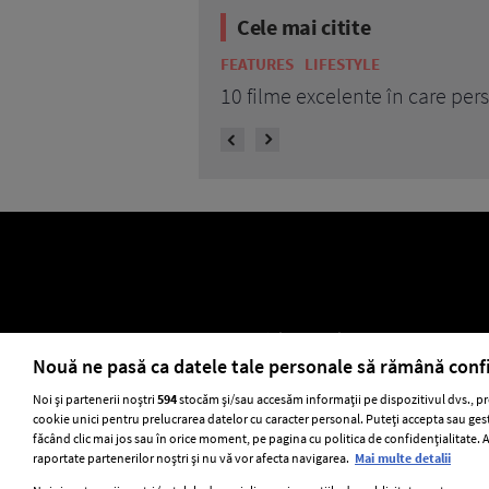
Cele mai citite
BEAUTY
BEAU
7 uleiuri ca
ELLE Style Awards 2024
Despre EL
Nouă ne pasă ca datele tale personale să rămână conf
Noi și partenerii noștri
594
stocăm și/sau accesăm informații pe dispozitivul dvs., pr
cookie unici pentru prelucrarea datelor cu caracter personal. Puteți accepta sau gest
Stiri
GSP
Uni
făcând clic mai jos sau în orice moment, pe pagina cu politica de confidențialitate. Ac
raportate partenerilor noștri și nu vă vor afecta navigarea.
Mai multe detalii