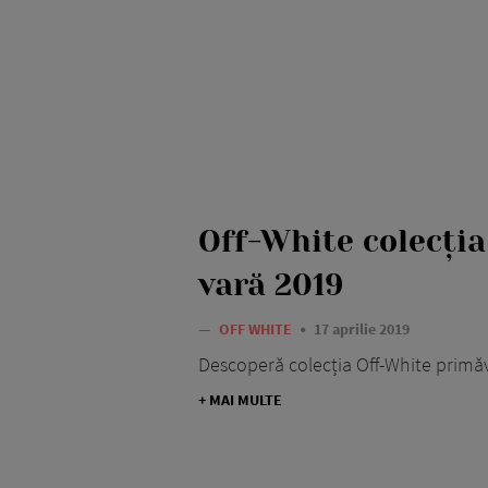
Off-White colecți
vară 2019
—
OFF WHITE
17 aprilie 2019
Descoperă colecția Off-White primă
+ MAI MULTE