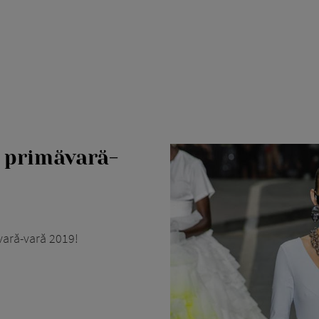
a primăvară-
vară-vară 2019!