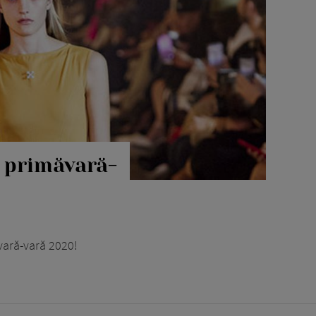
a primăvară-
vară-vară 2020!