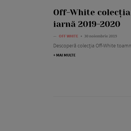
Off-White colecți
iarnă 2019-2020
—
OFF WHITE
30 noiembrie 2019
Descoperă colecția Off-White toamn
+ MAI MULTE