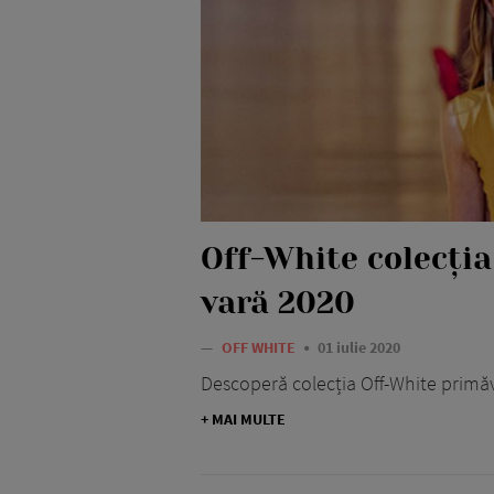
Off-White colecți
vară 2020
—
OFF WHITE
01 iulie 2020
Descoperă colecția Off-White primă
+ MAI MULTE