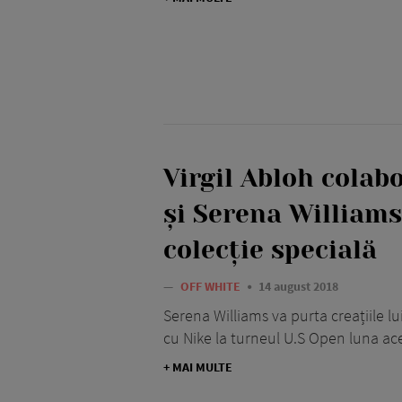
Virgil Abloh colab
și Serena Williams
colecție specială
—
OFF WHITE
14 august 2018
Serena Williams va purta creațiile lu
cu Nike la turneul U.S Open luna ac
+ MAI MULTE