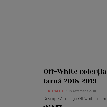
Off-White colecți
iarnă 2018-2019
—
OFF WHITE
19 octombrie 2018
Descoperă colecția Off-White toamn
+ MAI MULTE