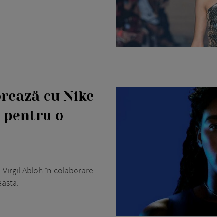
orează cu Nike
 pentru o
i Virgil Abloh în colaborare
easta.