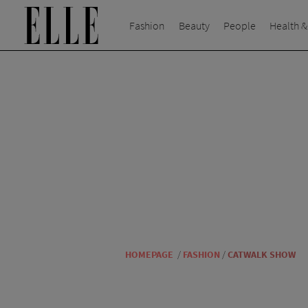
Fashion
Beauty
People
Health &
HOMEPAGE
/
FASHION
/
CATWALK SHOW