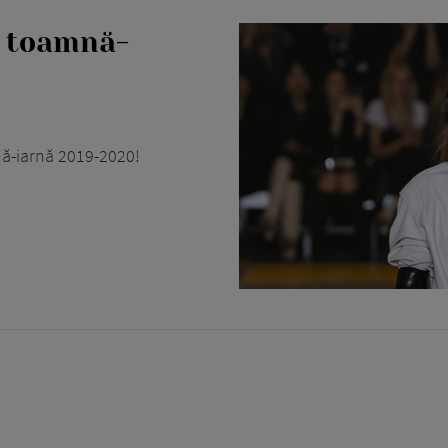
a toamnă-
ă-iarnă 2019-2020!