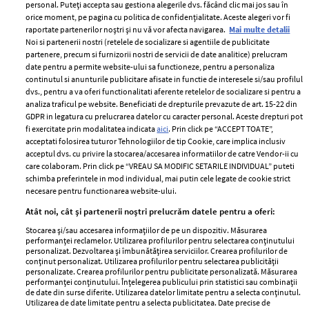
personal. Puteți accepta sau gestiona alegerile dvs. făcând clic mai jos sau în
orice moment, pe pagina cu politica de confidențialitate. Aceste alegeri vor fi
raportate partenerilor noștri și nu vă vor afecta navigarea.
Mai multe detalii
Noi si partenerii nostri (retelele de socializare si agentiile de publicitate
partenere, precum si furnizorii nostri de servicii de date analitice) prelucram
ELLE Style Awards
Termeni si conditii
date pentru a permite website-ului sa functioneze, pentru a personaliza
2024
continutul si anunturile publicitare afisate in functie de interesele si/sau profilul
Politica de
dvs., pentru a va oferi functionalitati aferente retelelor de socializare si pentru a
Despre ELLE
confidențialitate
analiza traficul pe website. Beneficiati de drepturile prevazute de art. 15-22 din
Romania
GDPR in legatura cu prelucrarea datelor cu caracter personal. Aceste drepturi pot
Politica de cookies
fi exercitate prin modalitatea indicata
aici
. Prin click pe “ACCEPT TOATE”,
Contact
Publicitate
acceptati folosirea tuturor Tehnologiilor de tip Cookie, care implica inclusiv
acceptul dvs. cu privire la stocarea/accesarea informatiilor de catre Vendor-ii cu
Abonamente
care colaboram. Prin click pe “VREAU SA MODIFIC SETARILE INDIVIDUAL” puteti
schimba preferintele in mod individual, mai putin cele legate de cookie strict
necesare pentru functionarea website-ului.
Stiri
Libertatea pentru
Atât noi, cât și partenerii noștri prelucrăm datele pentru a oferi:
femei
GSP
Stocarea și/sau accesarea informațiilor de pe un dispozitiv. Măsurarea
Viva
performanței reclamelor. Utilizarea profilurilor pentru selectarea conținutului
Unica
personalizat. Dezvoltarea și îmbunătățirea serviciilor. Crearea profilurilor de
Avantaje
conținut personalizat. Utilizarea profilurilor pentru selectarea publicității
Baby
personalizate. Crearea profilurilor pentru publicitate personalizată. Măsurarea
Retete practice
performanței conținutului. Înțelegerea publicului prin statistici sau combinații
Retete
de date din surse diferite. Utilizarea datelor limitate pentru a selecta conținutul.
Utilizarea de date limitate pentru a selecta publicitatea. Date precise de