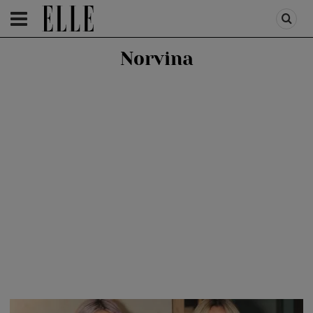
HOMEPAGE
/
PEOPLE
/
STIRI VEDETE
Norvina