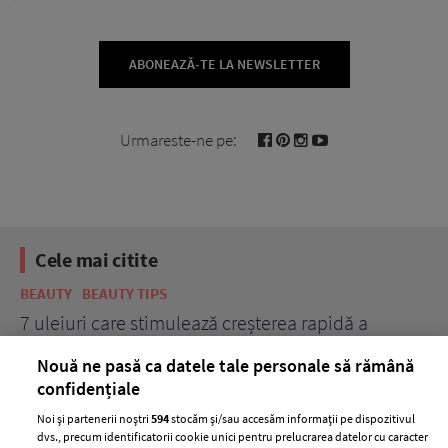
ABONEAZĂ-TE LA NEWSLETTER
Urmareste-ne pe:
Cele mai citite
BEAUTY
BEAUTY TIPS
BE
țe
7 uleiuri care stimulează creșterea rapidă a
Ce
părului
de
Nouă ne pasă ca datele tale personale să rămână
confidențiale
Noi și partenerii noștri
594
stocăm și/sau accesăm informații pe dispozitivul
dvs., precum identificatorii cookie unici pentru prelucrarea datelor cu caracter