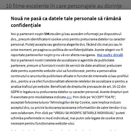
10 filme excelente în care personajele au dorințe
7 
acerbe de răzbunare
pă
Nouă ne pasă ca datele tale personale să rămână
confidențiale
Noi și partenerii noștri
594
stocăm și/sau accesăm informații pe dispozitivul
dvs., precum identificatorii cookie unici pentru prelucrarea datelor cu caracter
personal. Puteți accepta sau gestiona alegerile dvs. făcând clic mai jos sau în
orice moment, pe pagina cu politica de confidențialitate. Aceste alegeri vor fi
raportate partenerilor noștri și nu vă vor afecta navigarea.
Mai multe detalii
Noi si partenerii nostri (retelele de socializare si agentiile de publicitate
partenere, precum si furnizorii nostri de servicii de date analitice) prelucram
ELLE Style Awards
Termeni si conditii
date pentru a permite website-ului sa functioneze, pentru a personaliza
2024
continutul si anunturile publicitare afisate in functie de interesele si/sau profilul
Politica de
dvs., pentru a va oferi functionalitati aferente retelelor de socializare si pentru a
Despre ELLE
confidențialitate
analiza traficul pe website. Beneficiati de drepturile prevazute de art. 15-22 din
Romania
GDPR in legatura cu prelucrarea datelor cu caracter personal. Aceste drepturi pot
Politica de cookies
fi exercitate prin modalitatea indicata
aici
. Prin click pe “ACCEPT TOATE”,
Contact
Publicitate
acceptati folosirea tuturor Tehnologiilor de tip Cookie, care implica inclusiv
acceptul dvs. cu privire la stocarea/accesarea informatiilor de catre Vendor-ii cu
Abonamente
care colaboram. Prin click pe “VREAU SA MODIFIC SETARILE INDIVIDUAL” puteti
schimba preferintele in mod individual, mai putin cele legate de cookie strict
necesare pentru functionarea website-ului.
Stiri
Libertatea pentru