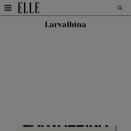
HOMEPAGE
/
HEALTH & DIET
/
PRODUSE
Larvalbina