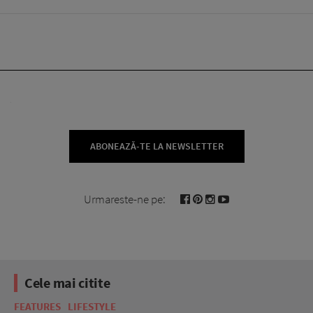
ABONEAZĂ-TE LA NEWSLETTER
Urmareste-ne pe:
Cele mai citite
FEATURES
LIFESTYLE
BE