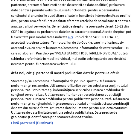
partenere, precum si furnizorii nostri de servicii de date analitice) prelucram
ELLE Style Awards
Termeni si conditii
date pentru a permite website-ului sa functioneze, pentru a personaliza
2024
continutul si anunturile publicitare afisate in functie de interesele si/sau profilul
Politica de
dvs., pentru a va oferi functionalitati aferente retelelor de socializare si pentru a
Despre ELLE
confidențialitate
analiza traficul pe website. Beneficiati de drepturile prevazute de art. 15-22 din
Romania
GDPR in legatura cu prelucrarea datelor cu caracter personal. Aceste drepturi pot
Politica de cookies
fi exercitate prin modalitatea indicata
aici
. Prin click pe “ACCEPT TOATE”,
Contact
Publicitate
acceptati folosirea tuturor Tehnologiilor de tip Cookie, care implica inclusiv
acceptul dvs. cu privire la stocarea/accesarea informatiilor de catre Vendor-ii cu
Abonamente
care colaboram. Prin click pe “VREAU SA MODIFIC SETARILE INDIVIDUAL” puteti
schimba preferintele in mod individual, mai putin cele legate de cookie strict
necesare pentru functionarea website-ului.
Stiri
Libertatea pentru
Atât noi, cât și partenerii noștri prelucrăm datele pentru a oferi:
femei
GSP
Stocarea și/sau accesarea informațiilor de pe un dispozitiv. Măsurarea
Viva
performanței reclamelor. Utilizarea profilurilor pentru selectarea conținutului
Unica
personalizat. Dezvoltarea și îmbunătățirea serviciilor. Crearea profilurilor de
Avantaje
conținut personalizat. Utilizarea profilurilor pentru selectarea publicității
Baby
personalizate. Crearea profilurilor pentru publicitate personalizată. Măsurarea
Retete practice
performanței conținutului. Înțelegerea publicului prin statistici sau combinații
Retete
de date din surse diferite. Utilizarea datelor limitate pentru a selecta conținutul.
Utilizarea de date limitate pentru a selecta publicitatea. Date precise de
geolocație și identificarea prin scanarea dispozitivului.
Pariază responsabil! Decizia ONJN nr. 821/25.09.2025.
Listă parteneri (furnizori)
Jocurile de noroc sunt interzise minorilor.