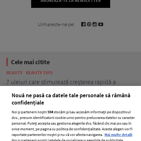
ABONEAZĂ-TE LA NEWSLETTER
Urmareste-ne pe:
Cele mai citite
BEAUTY
BEAUTY TIPS
BE
țe
7 uleiuri care stimulează creșterea rapidă a
Ce
părului
de
Nouă ne pasă ca datele tale personale să rămână
confidențiale
Noi și partenerii noștri
594
stocăm și/sau accesăm informații pe dispozitivul
dvs., precum identificatorii cookie unici pentru prelucrarea datelor cu caracter
personal. Puteți accepta sau gestiona alegerile dvs. făcând clic mai jos sau în
orice moment, pe pagina cu politica de confidențialitate. Aceste alegeri vor fi
raportate partenerilor noștri și nu vă vor afecta navigarea.
Mai multe detalii
Noi si partenerii nostri (retelele de socializare si agentiile de publicitate