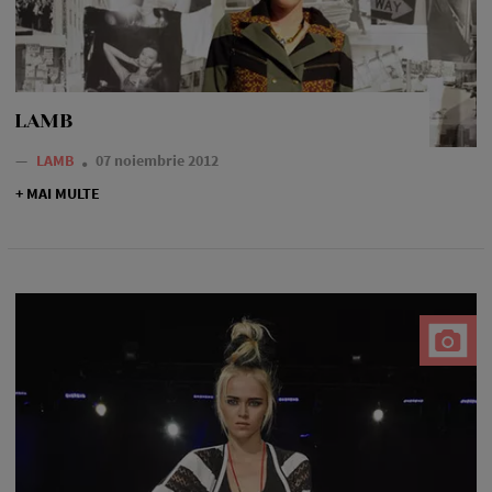
LAMB
—
LAMB
07 noiembrie 2012
+ MAI MULTE