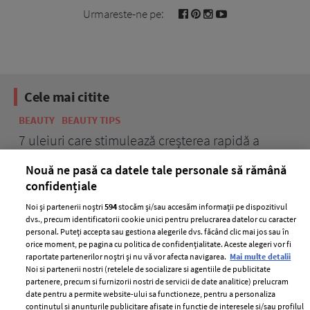
Urmareste-ne pe:
Cele mai citite
BEAUTY
BEAUTY TIPS
BE
țe
7 uleiuri care stimulează creșterea rapidă a
Ce
părului
de
Nouă ne pasă ca datele tale personale să rămână
confidențiale
Noi și partenerii noștri
594
stocăm și/sau accesăm informații pe dispozitivul
dvs., precum identificatorii cookie unici pentru prelucrarea datelor cu caracter
personal. Puteți accepta sau gestiona alegerile dvs. făcând clic mai jos sau în
orice moment, pe pagina cu politica de confidențialitate. Aceste alegeri vor fi
raportate partenerilor noștri și nu vă vor afecta navigarea.
Mai multe detalii
Noi si partenerii nostri (retelele de socializare si agentiile de publicitate
partenere, precum si furnizorii nostri de servicii de date analitice) prelucram
ELLE Style Awards
Termeni si conditii
date pentru a permite website-ului sa functioneze, pentru a personaliza
2024
continutul si anunturile publicitare afisate in functie de interesele si/sau profilul