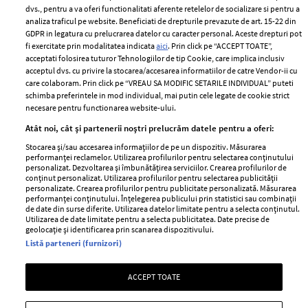
Politica de
dvs., pentru a va oferi functionalitati aferente retelelor de socializare si pentru a
Despre ELLE
confidențialitate
analiza traficul pe website. Beneficiati de drepturile prevazute de art. 15-22 din
Romania
GDPR in legatura cu prelucrarea datelor cu caracter personal. Aceste drepturi pot
Politica de cookies
fi exercitate prin modalitatea indicata
aici
. Prin click pe “ACCEPT TOATE”,
Contact
Publicitate
acceptati folosirea tuturor Tehnologiilor de tip Cookie, care implica inclusiv
acceptul dvs. cu privire la stocarea/accesarea informatiilor de catre Vendor-ii cu
Abonamente
care colaboram. Prin click pe “VREAU SA MODIFIC SETARILE INDIVIDUAL” puteti
schimba preferintele in mod individual, mai putin cele legate de cookie strict
necesare pentru functionarea website-ului.
Stiri
Libertatea pentru
Atât noi, cât și partenerii noștri prelucrăm datele pentru a oferi:
femei
GSP
Stocarea și/sau accesarea informațiilor de pe un dispozitiv. Măsurarea
Viva
performanței reclamelor. Utilizarea profilurilor pentru selectarea conținutului
Unica
personalizat. Dezvoltarea și îmbunătățirea serviciilor. Crearea profilurilor de
Avantaje
conținut personalizat. Utilizarea profilurilor pentru selectarea publicității
Baby
personalizate. Crearea profilurilor pentru publicitate personalizată. Măsurarea
Retete practice
performanței conținutului. Înțelegerea publicului prin statistici sau combinații
Retete
de date din surse diferite. Utilizarea datelor limitate pentru a selecta conținutul.
Utilizarea de date limitate pentru a selecta publicitatea. Date precise de
geolocație și identificarea prin scanarea dispozitivului.
Pariază responsabil! Decizia ONJN nr. 821/25.09.2025.
Listă parteneri (furnizori)
Jocurile de noroc sunt interzise minorilor.
ACCEPT TOATE
Copyright © 2026 Ringier Romania SRL