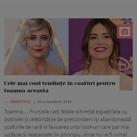
Cele mai cool tendințe în coafuri pentru
toamna aceasta
—
HAIRSTYLE
10 octombrie 2018
Toamna… Frunzele cad, fetele schimbă espadrilele cu
botinele și celebritățile de pretutindeni își abandonează
coafurile de vară în favoarea unor look-uri care par mai
jucăușe și nearanjate (în principiu, orice nu va fi ruinat