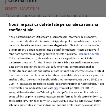
Cele mai citite
BEAUTY
BEAUTY TIPS
BE
țe
7 uleiuri care stimulează creșterea rapidă a
Ce
părului
de
Nouă ne pasă ca datele tale personale să rămână
confidențiale
Noi și partenerii noștri
594
stocăm și/sau accesăm informații pe dispozitivul
dvs., precum identificatorii cookie unici pentru prelucrarea datelor cu caracter
personal. Puteți accepta sau gestiona alegerile dvs. făcând clic mai jos sau în
orice moment, pe pagina cu politica de confidențialitate. Aceste alegeri vor fi
raportate partenerilor noștri și nu vă vor afecta navigarea.
Mai multe detalii
Noi si partenerii nostri (retelele de socializare si agentiile de publicitate
partenere, precum si furnizorii nostri de servicii de date analitice) prelucram
date pentru a permite website-ului sa functioneze, pentru a personaliza
ELLE Style Awards
Termeni si conditii
continutul si anunturile publicitare afisate in functie de interesele si/sau profilul
2024
Politica de
dvs., pentru a va oferi functionalitati aferente retelelor de socializare si pentru a
Despre ELLE
confidențialitate
analiza traficul pe website. Beneficiati de drepturile prevazute de art. 15-22 din
GDPR in legatura cu prelucrarea datelor cu caracter personal. Aceste drepturi pot
Romania
Politica de cookies
fi exercitate prin modalitatea indicata
aici
. Prin click pe “ACCEPT TOATE”,
Contact
acceptati folosirea tuturor Tehnologiilor de tip Cookie, care implica inclusiv
Publicitate
acceptul dvs. cu privire la stocarea/accesarea informatiilor de catre Vendor-ii cu
Abonamente
care colaboram. Prin click pe “VREAU SA MODIFIC SETARILE INDIVIDUAL” puteti
schimba preferintele in mod individual, mai putin cele legate de cookie strict