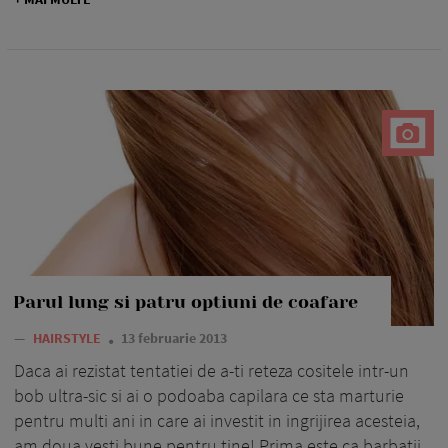
Parul lung si patru optiuni de coafare
—
HAIRSTYLE
13 februarie 2013
Daca ai rezistat tentatiei de a-ti reteza cositele intr-un
bob ultra-sic si ai o podoaba capilara ce sta marturie
pentru multi ani in care ai investit in ingrijirea acesteia,
am doua vesti bune pentru tine! Prima este ca barbatii