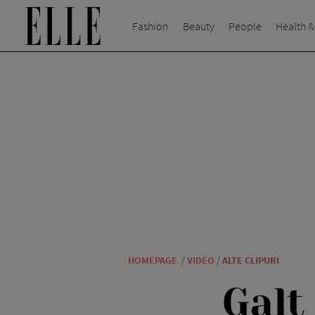
Fashion
Beauty
People
Health &
HOMEPAGE
/
VIDEO
/
ALTE CLIPURI
Galt