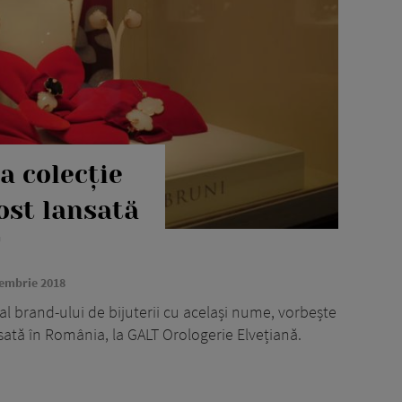
a colecție
ost lansată
T
embrie 2018
l brand-ului de bijuterii cu același nume, vorbește
sată în România, la GALT Orologerie Elvețiană.