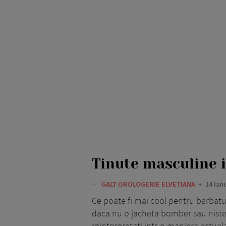
Tinute masculine i
—
GALT OROLOGERIE ELVETIANA
14 ian
Ce poate fi mai cool pentru barbatul
daca nu o jacheta bomber sau niste
reinterpretati intr-o maniera actual