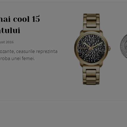
mai cool 15
tului
ust 2016
ozante, ceasurile reprezinta
eroba unei femei.