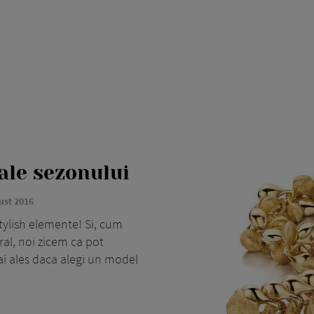
 ale sezonului
ust 2016
stylish elemente! Si, cum
tral, noi zicem ca pot
ai ales daca alegi un model