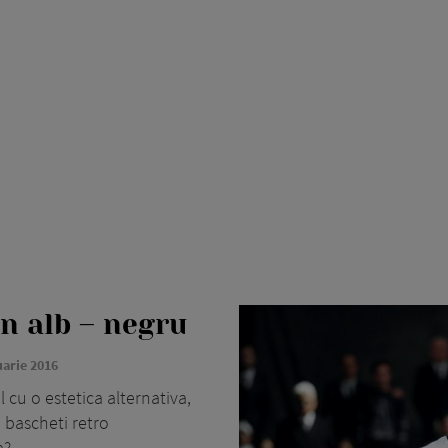
n alb – negru
uarie 2016
 cu o estetica alternativa,
 bascheti retro
a?