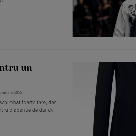
entru un
embrie 2015
schimbat foarte tare, dar
ntru o aparitie de dandy