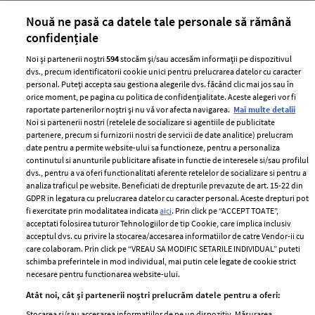
acerbe de răzbunare
pă
Nouă ne pasă ca datele tale personale să rămână
confidențiale
Noi și partenerii noștri
594
stocăm și/sau accesăm informații pe dispozitivul
dvs., precum identificatorii cookie unici pentru prelucrarea datelor cu caracter
personal. Puteți accepta sau gestiona alegerile dvs. făcând clic mai jos sau în
orice moment, pe pagina cu politica de confidențialitate. Aceste alegeri vor fi
raportate partenerilor noștri și nu vă vor afecta navigarea.
Mai multe detalii
Noi si partenerii nostri (retelele de socializare si agentiile de publicitate
partenere, precum si furnizorii nostri de servicii de date analitice) prelucram
ELLE Style Awards
Termeni si conditii
date pentru a permite website-ului sa functioneze, pentru a personaliza
2024
continutul si anunturile publicitare afisate in functie de interesele si/sau profilul
Politica de
dvs., pentru a va oferi functionalitati aferente retelelor de socializare si pentru a
Despre ELLE
confidențialitate
analiza traficul pe website. Beneficiati de drepturile prevazute de art. 15-22 din
Romania
GDPR in legatura cu prelucrarea datelor cu caracter personal. Aceste drepturi pot
Politica de cookies
fi exercitate prin modalitatea indicata
aici
. Prin click pe “ACCEPT TOATE”,
Contact
Publicitate
acceptati folosirea tuturor Tehnologiilor de tip Cookie, care implica inclusiv
acceptul dvs. cu privire la stocarea/accesarea informatiilor de catre Vendor-ii cu
Abonamente
care colaboram. Prin click pe “VREAU SA MODIFIC SETARILE INDIVIDUAL” puteti
schimba preferintele in mod individual, mai putin cele legate de cookie strict
necesare pentru functionarea website-ului.
Stiri
Libertatea pentru
Atât noi, cât și partenerii noștri prelucrăm datele pentru a oferi:
femei
GSP
Stocarea și/sau accesarea informațiilor de pe un dispozitiv. Măsurarea