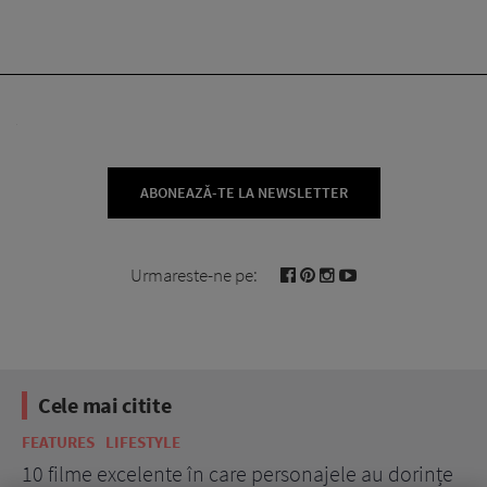
ABONEAZĂ-TE LA NEWSLETTER
Urmareste-ne pe:
Cele mai citite
FEATURES
LIFESTYLE
BE
10 filme excelente în care personajele au dorințe
7 