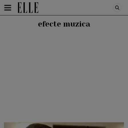
HOMEPAGE
/
LIFESTYLE
/
RELATII SI CUPLU
efecte muzica