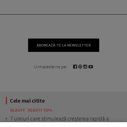
ABONEAZĂ-TE LA NEWSLETTER
Urmareste-ne pe:
Cele mai citite
BEAUTY
BEAUTY TIPS
BE
țe
7 uleiuri care stimulează creșterea rapidă a
Ce
părului
de