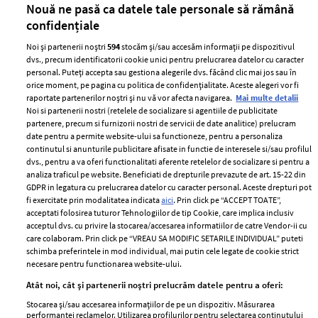
Nouă ne pasă ca datele tale personale să rămână
confidențiale
Noi și partenerii noștri
594
stocăm și/sau accesăm informații pe dispozitivul
dvs., precum identificatorii cookie unici pentru prelucrarea datelor cu caracter
personal. Puteți accepta sau gestiona alegerile dvs. făcând clic mai jos sau în
orice moment, pe pagina cu politica de confidențialitate. Aceste alegeri vor fi
raportate partenerilor noștri și nu vă vor afecta navigarea.
Mai multe detalii
Noi si partenerii nostri (retelele de socializare si agentiile de publicitate
partenere, precum si furnizorii nostri de servicii de date analitice) prelucram
ELLE Style Awards
Termeni si conditii
date pentru a permite website-ului sa functioneze, pentru a personaliza
2024
continutul si anunturile publicitare afisate in functie de interesele si/sau profilul
Politica de
dvs., pentru a va oferi functionalitati aferente retelelor de socializare si pentru a
Despre ELLE
confidențialitate
analiza traficul pe website. Beneficiati de drepturile prevazute de art. 15-22 din
Romania
GDPR in legatura cu prelucrarea datelor cu caracter personal. Aceste drepturi pot
Politica de cookies
fi exercitate prin modalitatea indicata
aici
. Prin click pe “ACCEPT TOATE”,
Contact
Publicitate
acceptati folosirea tuturor Tehnologiilor de tip Cookie, care implica inclusiv
acceptul dvs. cu privire la stocarea/accesarea informatiilor de catre Vendor-ii cu
Abonamente
care colaboram. Prin click pe “VREAU SA MODIFIC SETARILE INDIVIDUAL” puteti
schimba preferintele in mod individual, mai putin cele legate de cookie strict
necesare pentru functionarea website-ului.
Stiri
Libertatea pentru
Atât noi, cât și partenerii noștri prelucrăm datele pentru a oferi:
femei
GSP
Stocarea și/sau accesarea informațiilor de pe un dispozitiv. Măsurarea
Viva
performanței reclamelor. Utilizarea profilurilor pentru selectarea conținutului