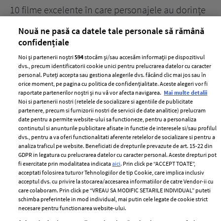
10 filme excelente în care personajele au dorințe
7 
acerbe de răzbunare
pă
Nouă ne pasă ca datele tale personale să rămână
confidențiale
Noi și partenerii noștri
594
stocăm și/sau accesăm informații pe dispozitivul
dvs., precum identificatorii cookie unici pentru prelucrarea datelor cu caracter
personal. Puteți accepta sau gestiona alegerile dvs. făcând clic mai jos sau în
orice moment, pe pagina cu politica de confidențialitate. Aceste alegeri vor fi
raportate partenerilor noștri și nu vă vor afecta navigarea.
Mai multe detalii
Noi si partenerii nostri (retelele de socializare si agentiile de publicitate
partenere, precum si furnizorii nostri de servicii de date analitice) prelucram
ELLE Style Awards
Termeni si conditii
date pentru a permite website-ului sa functioneze, pentru a personaliza
2024
continutul si anunturile publicitare afisate in functie de interesele si/sau profilul
Politica de
dvs., pentru a va oferi functionalitati aferente retelelor de socializare si pentru a
Despre ELLE
confidențialitate
analiza traficul pe website. Beneficiati de drepturile prevazute de art. 15-22 din
Romania
GDPR in legatura cu prelucrarea datelor cu caracter personal. Aceste drepturi pot
Politica de cookies
fi exercitate prin modalitatea indicata
aici
. Prin click pe “ACCEPT TOATE”,
Contact
Publicitate
acceptati folosirea tuturor Tehnologiilor de tip Cookie, care implica inclusiv
acceptul dvs. cu privire la stocarea/accesarea informatiilor de catre Vendor-ii cu
Abonamente
care colaboram. Prin click pe “VREAU SA MODIFIC SETARILE INDIVIDUAL” puteti
schimba preferintele in mod individual, mai putin cele legate de cookie strict
necesare pentru functionarea website-ului.
Stiri
Libertatea pentru