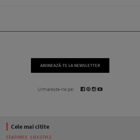
ABONEAZĂ-TE LA NEWSLETTER
Urmareste-ne pe:
Cele mai citite
FEATURES
LIFESTYLE
BE