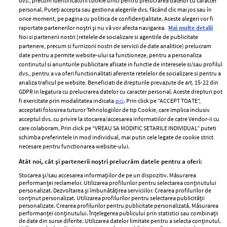
dvs., precum identificatorii cookie unici pentru prelucrarea datelor cu caracter
personal. Puteți accepta sau gestiona alegerile dvs. făcând clic mai jos sau în
orice moment, pe pagina cu politica de confidențialitate. Aceste alegeri vor fi
raportate partenerilor noștri și nu vă vor afecta navigarea.
Mai multe detalii
Noi si partenerii nostri (retelele de socializare si agentiile de publicitate
partenere, precum si furnizorii nostri de servicii de date analitice) prelucram
ELLE Style Awards
Termeni si conditii
date pentru a permite website-ului sa functioneze, pentru a personaliza
2024
continutul si anunturile publicitare afisate in functie de interesele si/sau profilul
Politica de
dvs., pentru a va oferi functionalitati aferente retelelor de socializare si pentru a
Despre ELLE
confidențialitate
analiza traficul pe website. Beneficiati de drepturile prevazute de art. 15-22 din
Romania
GDPR in legatura cu prelucrarea datelor cu caracter personal. Aceste drepturi pot
Politica de cookies
fi exercitate prin modalitatea indicata
aici
. Prin click pe “ACCEPT TOATE”,
Contact
Publicitate
acceptati folosirea tuturor Tehnologiilor de tip Cookie, care implica inclusiv
acceptul dvs. cu privire la stocarea/accesarea informatiilor de catre Vendor-ii cu
Abonamente
care colaboram. Prin click pe “VREAU SA MODIFIC SETARILE INDIVIDUAL” puteti
schimba preferintele in mod individual, mai putin cele legate de cookie strict
necesare pentru functionarea website-ului.
Stiri
Libertatea pentru
Atât noi, cât și partenerii noștri prelucrăm datele pentru a oferi:
femei
GSP
Stocarea și/sau accesarea informațiilor de pe un dispozitiv. Măsurarea
Viva
performanței reclamelor. Utilizarea profilurilor pentru selectarea conținutului
Unica
personalizat. Dezvoltarea și îmbunătățirea serviciilor. Crearea profilurilor de
Avantaje
conținut personalizat. Utilizarea profilurilor pentru selectarea publicității
Baby
personalizate. Crearea profilurilor pentru publicitate personalizată. Măsurarea
Retete practice
performanței conținutului. Înțelegerea publicului prin statistici sau combinații
Retete
de date din surse diferite. Utilizarea datelor limitate pentru a selecta conținutul.