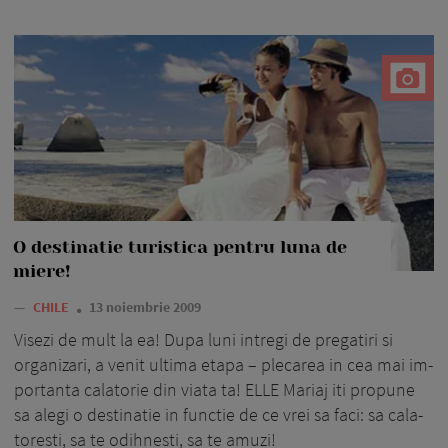
O destinatie turistica pentru luna de
miere!
—
CHILE
13 noiembrie 2009
Visezi de mult la ea! Dupa luni in­tregi de pregatiri si
organizari, a venit ulti­ma etapa – plecarea in cea mai im­
por­tanta calatorie din viata ta! ELLE Mariaj iti propune
sa alegi o desti­na­tie in functie de ce vrei sa faci: sa cala­
toresti, sa te odihnesti, sa te amuzi!