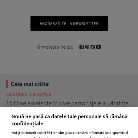
ABONEAZĂ-TE LA NEWSLETTER
Urmareste-ne pe:
Cele mai citite
FEATURES
LIFESTYLE
BE
10 filme excelente în care personajele au dorințe
7 
acerbe de răzbunare
pă
Nouă ne pasă ca datele tale personale să rămână
confidențiale
Noi și partenerii noștri
594
stocăm și/sau accesăm informații pe dispozitivul