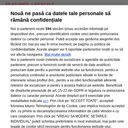
FEATURES
LIFESTYLE
B
10 filme excelente în care personajele au
7 
Nouă ne pasă ca datele tale personale să
rămână confidențiale
dorințe acerbe de răzbunare
pă
Noi și partenerii noștri
594
stocăm și/sau accesăm informații pe
dispozitivul dvs., precum identificatorii cookie unici pentru prelucrarea
datelor cu caracter personal. Puteți accepta sau gestiona alegerile dvs.
făcând clic mai jos sau în orice moment, pe pagina cu politica de
confidențialitate. Aceste alegeri vor fi raportate partenerilor noștri și nu vă
vor afecta navigarea.
Mai multe detalii
Noi si partenerii nostri (retelele de socializare si agentiile de publicitate
partenere, precum si furnizorii nostri de servicii de date analitice)
prelucram date pentru a permite website-ului sa functioneze, pentru a
ELLE Style
Termeni si conditii
personaliza continutul si anunturile publicitare afisate in functie de
interesele si/sau profilul dvs., pentru a va oferi functionalitati aferente
Awards 2024
Politica de
retelelor de socializare si pentru a analiza traficul pe website. Beneficiati
Despre ELLE
confidențialitate
de drepturile prevazute de art. 15-22 din GDPR in legatura cu prelucrarea
datelor cu caracter personal. Aceste drepturi pot fi exercitate prin
Romania
Politica de
modalitatea indicata
aici
. Prin click pe “ACCEPT TOATE”, acceptati
Contact
cookies
folosirea tuturor Tehnologiilor de tip Cookie, care implica inclusiv acceptul
dvs. cu privire la stocarea/accesarea informatiilor de catre Vendor-ii cu
Abonamente
Publicitate
care colaboram. Prin click pe “VREAU SA MODIFIC SETARILE
INDIVIDUAL” puteti schimba preferintele in mod individual, mai putin cele
legate de cookie strict necesare pentru functionarea website-ului.