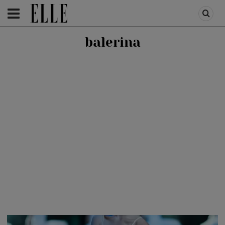
HOMEPAGE
/
HEALTH & DIET
/
DIET & FITNESS
balerina