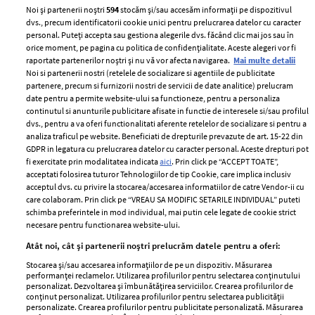
Noi și partenerii noștri
594
stocăm și/sau accesăm informații pe dispozitivul
dvs., precum identificatorii cookie unici pentru prelucrarea datelor cu caracter
personal. Puteți accepta sau gestiona alegerile dvs. făcând clic mai jos sau în
orice moment, pe pagina cu politica de confidențialitate. Aceste alegeri vor fi
raportate partenerilor noștri și nu vă vor afecta navigarea.
Mai multe detalii
Noi si partenerii nostri (retelele de socializare si agentiile de publicitate
partenere, precum si furnizorii nostri de servicii de date analitice) prelucram
ELLE Style Awards
Termeni si conditii
date pentru a permite website-ului sa functioneze, pentru a personaliza
2024
continutul si anunturile publicitare afisate in functie de interesele si/sau profilul
Politica de
dvs., pentru a va oferi functionalitati aferente retelelor de socializare si pentru a
Despre ELLE
confidențialitate
analiza traficul pe website. Beneficiati de drepturile prevazute de art. 15-22 din
Romania
GDPR in legatura cu prelucrarea datelor cu caracter personal. Aceste drepturi pot
Politica de cookies
fi exercitate prin modalitatea indicata
aici
. Prin click pe “ACCEPT TOATE”,
Contact
Publicitate
acceptati folosirea tuturor Tehnologiilor de tip Cookie, care implica inclusiv
acceptul dvs. cu privire la stocarea/accesarea informatiilor de catre Vendor-ii cu
Abonamente
care colaboram. Prin click pe “VREAU SA MODIFIC SETARILE INDIVIDUAL” puteti
schimba preferintele in mod individual, mai putin cele legate de cookie strict
necesare pentru functionarea website-ului.
Stiri
Libertatea pentru
Atât noi, cât și partenerii noștri prelucrăm datele pentru a oferi:
femei
GSP
Stocarea și/sau accesarea informațiilor de pe un dispozitiv. Măsurarea
Viva
performanței reclamelor. Utilizarea profilurilor pentru selectarea conținutului
Unica
personalizat. Dezvoltarea și îmbunătățirea serviciilor. Crearea profilurilor de
Avantaje
conținut personalizat. Utilizarea profilurilor pentru selectarea publicității
Baby
personalizate. Crearea profilurilor pentru publicitate personalizată. Măsurarea