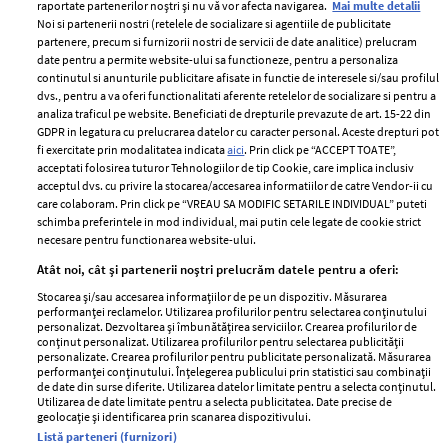
raportate partenerilor noștri și nu vă vor afecta navigarea.
Mai multe detalii
Noi si partenerii nostri (retelele de socializare si agentiile de publicitate
partenere, precum si furnizorii nostri de servicii de date analitice) prelucram
ELLE Style Awards
Termeni si conditii
date pentru a permite website-ului sa functioneze, pentru a personaliza
2024
continutul si anunturile publicitare afisate in functie de interesele si/sau profilul
Politica de
dvs., pentru a va oferi functionalitati aferente retelelor de socializare si pentru a
Despre ELLE
confidențialitate
analiza traficul pe website. Beneficiati de drepturile prevazute de art. 15-22 din
Romania
GDPR in legatura cu prelucrarea datelor cu caracter personal. Aceste drepturi pot
Politica de cookies
fi exercitate prin modalitatea indicata
aici
. Prin click pe “ACCEPT TOATE”,
Contact
Publicitate
acceptati folosirea tuturor Tehnologiilor de tip Cookie, care implica inclusiv
acceptul dvs. cu privire la stocarea/accesarea informatiilor de catre Vendor-ii cu
Abonamente
care colaboram. Prin click pe “VREAU SA MODIFIC SETARILE INDIVIDUAL” puteti
schimba preferintele in mod individual, mai putin cele legate de cookie strict
necesare pentru functionarea website-ului.
Stiri
Libertatea pentru
Atât noi, cât și partenerii noștri prelucrăm datele pentru a oferi:
femei
GSP
Stocarea și/sau accesarea informațiilor de pe un dispozitiv. Măsurarea
Viva
performanței reclamelor. Utilizarea profilurilor pentru selectarea conținutului
Unica
personalizat. Dezvoltarea și îmbunătățirea serviciilor. Crearea profilurilor de
Avantaje
conținut personalizat. Utilizarea profilurilor pentru selectarea publicității
Baby
personalizate. Crearea profilurilor pentru publicitate personalizată. Măsurarea
Retete practice
performanței conținutului. Înțelegerea publicului prin statistici sau combinații
Retete
de date din surse diferite. Utilizarea datelor limitate pentru a selecta conținutul.
Utilizarea de date limitate pentru a selecta publicitatea. Date precise de
geolocație și identificarea prin scanarea dispozitivului.
Pariază responsabil! Decizia ONJN nr. 821/25.09.2025.
Listă parteneri (furnizori)
Jocurile de noroc sunt interzise minorilor.