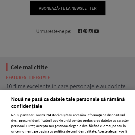
ABONEAZĂ-TE LA NEWSLETTER
Urmareste-ne pe:
Cele mai citite
FEATURES
LIFESTYLE
BE
10 filme excelente în care personajele au dorințe
7 
acerbe de răzbunare
pă
Nouă ne pasă ca datele tale personale să rămână
confidențiale
Noi și partenerii noștri
594
stocăm și/sau accesăm informații pe dispozitivul
dvs., precum identificatorii cookie unici pentru prelucrarea datelor cu caracter
personal. Puteți accepta sau gestiona alegerile dvs. făcând clic mai jos sau în
orice moment, pe pagina cu politica de confidențialitate. Aceste alegeri vor fi