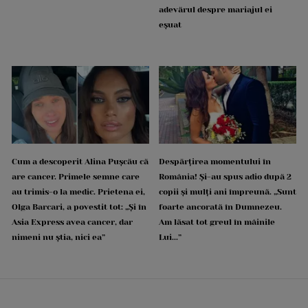
adevărul despre mariajul ei
eșuat
Cum a descoperit Alina Pușcău că
Despărțirea momentului în
are cancer. Primele semne care
România! Și-au spus adio după 2
au trimis-o la medic. Prietena ei,
copii și mulți ani împreună. „Sunt
Olga Barcari, a povestit tot: „Și în
foarte ancorată în Dumnezeu.
Asia Express avea cancer, dar
Am lăsat tot greul în mâinile
nimeni nu știa, nici ea”
Lui...”