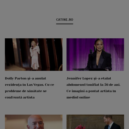
CATINE.RO
Dolly Parton și-a anulat
Jennifer Lopez și-a etalat
rezidența în Las Vegas. Cu ce
abdomenul tonifiat la 56 de ani.
probleme de sănătate se
Ce imagini a postat artista în
confruntă artista
mediul online