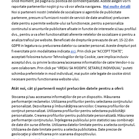
orice moment, pe pagina cu politica de confidențialitate. Aceste alegeri vor fi
raportate partenerilor noștri și nu vă vor afecta navigarea.
Mai multe detalii
Noi si partenerii nostri (retelele de socializare si agentiile de publicitate
partenere, precum si furnizorii nostri de servicii de date analitice) prelucram
ELLE Style Awards
Termeni si conditii
date pentru a permite website-ului sa functioneze, pentru a personaliza
2024
continutul si anunturile publicitare afisate in functie de interesele si/sau profilul
Politica de
dvs., pentru a va oferi functionalitati aferente retelelor de socializare si pentru a
Despre ELLE
confidențialitate
analiza traficul pe website. Beneficiati de drepturile prevazute de art. 15-22 din
Romania
GDPR in legatura cu prelucrarea datelor cu caracter personal. Aceste drepturi pot
Politica de cookies
fi exercitate prin modalitatea indicata
aici
. Prin click pe “ACCEPT TOATE”,
Contact
Publicitate
acceptati folosirea tuturor Tehnologiilor de tip Cookie, care implica inclusiv
acceptul dvs. cu privire la stocarea/accesarea informatiilor de catre Vendor-ii cu
Abonamente
care colaboram. Prin click pe “VREAU SA MODIFIC SETARILE INDIVIDUAL” puteti
schimba preferintele in mod individual, mai putin cele legate de cookie strict
necesare pentru functionarea website-ului.
Stiri
Libertatea pentru
Atât noi, cât și partenerii noștri prelucrăm datele pentru a oferi:
femei
GSP
Stocarea și/sau accesarea informațiilor de pe un dispozitiv. Măsurarea
Viva
performanței reclamelor. Utilizarea profilurilor pentru selectarea conținutului
Unica
personalizat. Dezvoltarea și îmbunătățirea serviciilor. Crearea profilurilor de
Avantaje
conținut personalizat. Utilizarea profilurilor pentru selectarea publicității
Baby
personalizate. Crearea profilurilor pentru publicitate personalizată. Măsurarea
Retete practice
performanței conținutului. Înțelegerea publicului prin statistici sau combinații
Retete
de date din surse diferite. Utilizarea datelor limitate pentru a selecta conținutul.
Utilizarea de date limitate pentru a selecta publicitatea. Date precise de
geolocație și identificarea prin scanarea dispozitivului.
Pariază responsabil! Decizia ONJN nr. 821/25.09.2025.