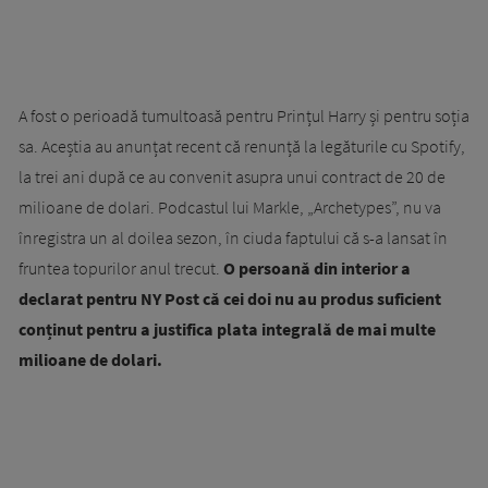
A fost o perioadă tumultoasă pentru Prințul Harry și pentru soția
sa. Aceștia au anunțat recent că renunță la legăturile cu Spotify,
la trei ani după ce au convenit asupra unui contract de 20 de
milioane de dolari. Podcastul lui Markle, „Archetypes”, nu va
înregistra un al doilea sezon, în ciuda faptului că s-a lansat în
fruntea topurilor anul trecut.
O persoană din interior a
declarat pentru NY Post că cei doi nu au produs suficient
conținut pentru a justifica plata integrală de mai multe
milioane de dolari.