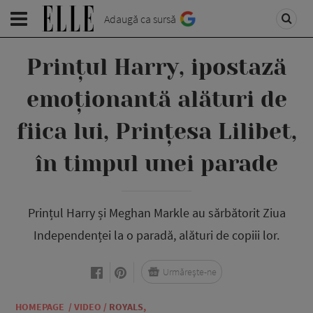
Adaugă ca sursă
Prințul Harry, ipostază
emoționantă alături de
fiica lui, Prințesa Lilibet,
în timpul unei parade
Prințul Harry și Meghan Markle au sărbătorit Ziua
Independenței la o paradă, alături de copiii lor.
Urmărește-ne
HOMEPAGE
/
VIDEO
/
ROYALS
,