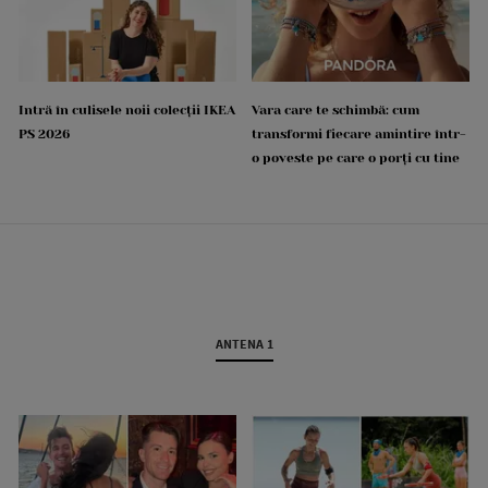
Intră în culisele noii colecții IKEA
Vara care te schimbă: cum
PS 2026
transformi fiecare amintire într-
o poveste pe care o porți cu tine
ANTENA 1