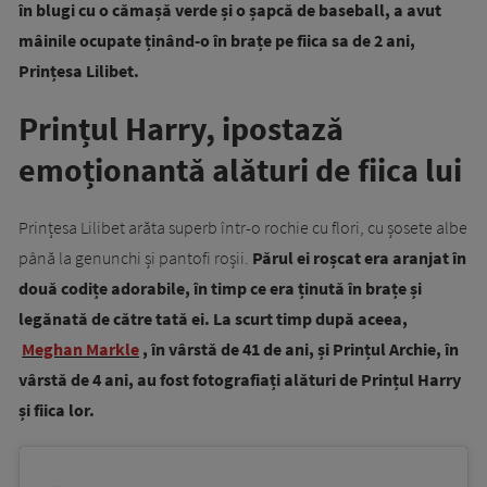
în blugi cu o cămașă verde și o șapcă de baseball, a avut
mâinile ocupate ținând-o în brațe pe fiica sa de 2 ani,
Prințesa Lilibet.
Prințul Harry, ipostază
emoționantă alături de fiica lui
Prințesa Lilibet arăta superb într-o rochie cu flori, cu șosete albe
până la genunchi și pantofi roșii.
Părul ei roșcat era aranjat în
două codițe adorabile, în timp ce era ținută în brațe și
legănată de către tată ei. La scurt timp după aceea,
Meghan Markle
, în vârstă de 41 de ani, și Prințul Archie, în
vârstă de 4 ani, au fost fotografiați alături de Prințul Harry
și fiica lor.