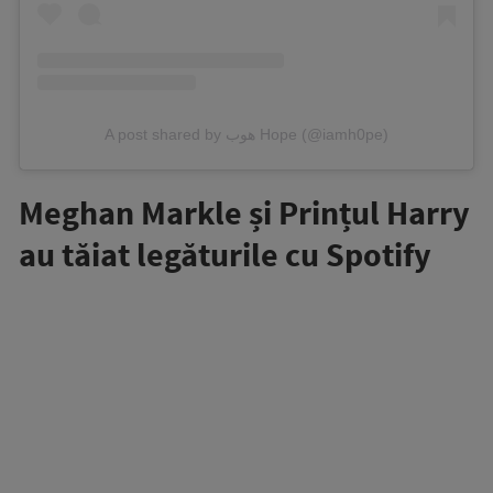
A post shared by هوب Hope (@iamh0pe)
Meghan Markle și Prințul Harry
au tăiat legăturile cu Spotify