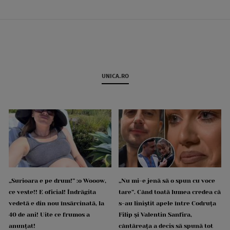
UNICA.RO
„Surioara e pe drum!” :o Wooow,
„Nu mi-e jenă să o spun cu voce
ce veste!! E oficial! Îndrăgita
tare”. Când toată lumea credea că
vedetă e din nou însărcinată, la
s-au liniștit apele între Codruța
40 de ani! Uite ce frumos a
Filip și Valentin Sanfira,
anunțat!
cântăreața a decis să spună tot