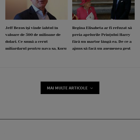
Jeff Bezos își vinde iahtul în
Regina Elisabeta ar fi refuzat să
valoare de 500 de milioane de
preia apelurile Prințului Harry
dolari. Ce sumă a cerut
fără un martor lângă ea. De ce a
miliardarul pentru nava sa, Koru
ajuns să facă un asemenea gest
MAI MULTE ARTICOLE