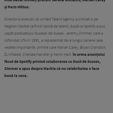
și Paris Hilton.
Directorul executiv al United Talent Agency a criticat-o pe
Meghan Markle ca fiind lipsită de talent, după ce Spotify a pus
capăt podcastului Ducesei de Sussex. Jeremy Zimmer, care a
cofondat UTA în 1991, a reprezentat de-a lungul carierei sale
vedete importante, printre care Mariah Carey, Bryan Cranston,
DJ Khaled, Chelsea Handler și Kevin Hart.
În urma anunțului
făcut de Spotify privind colaborarea cu Ducii de Sussex,
Zimmer a spus despre Markle că nu celebritatea o face
bună la ceva.