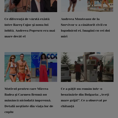
Ce diferență de vârstă există
Andreea Munteanu de la
între Rareș Cojoc și noua lui
Survivor s-a căsătorit civil cu
iubită. Andreea Popescu era mai
logodnicul ei. Imagini cu cei doi
mare decât el
miri
Motivul pentru care Mircea
Ce a pățit un român într-o
Badea și Carmen Brumă nu
benzinărie din Bulgaria: „Aveți
mănâncă niciodată împreună.
mare grijă!”. Ce a observat pe
Detalii neștiute din viața lor de
chitanță
cuplu