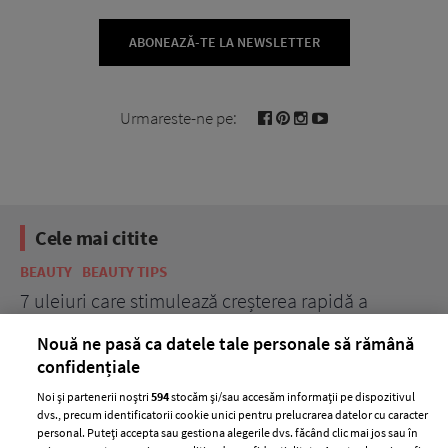
ABONEAZĂ-TE LA NEWSLETTER
Urmareste-ne pe:
Cele mai citite
BEAUTY
BEAUTY TIPS
BE
țe
7 uleiuri care stimulează creșterea rapidă a
Ce
părului
de
Nouă ne pasă ca datele tale personale să rămână
confidențiale
Noi și partenerii noștri
594
stocăm și/sau accesăm informații pe dispozitivul
dvs., precum identificatorii cookie unici pentru prelucrarea datelor cu caracter
personal. Puteți accepta sau gestiona alegerile dvs. făcând clic mai jos sau în