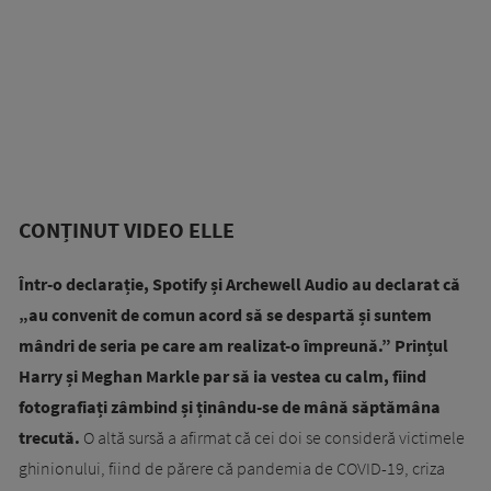
CONȚINUT VIDEO ELLE
Într-o declarație, Spotify și Archewell Audio au declarat că
„au convenit de comun acord să se despartă și suntem
mândri de seria pe care am realizat-o împreună.”
Prințul
Harry și Meghan Markle par să ia vestea cu calm, fiind
fotografiați zâmbind și ținându-se de mână săptămâna
trecută.
O altă sursă a afirmat că cei doi se consideră victimele
ghinionului, fiind de părere că pandemia de COVID-19, criza