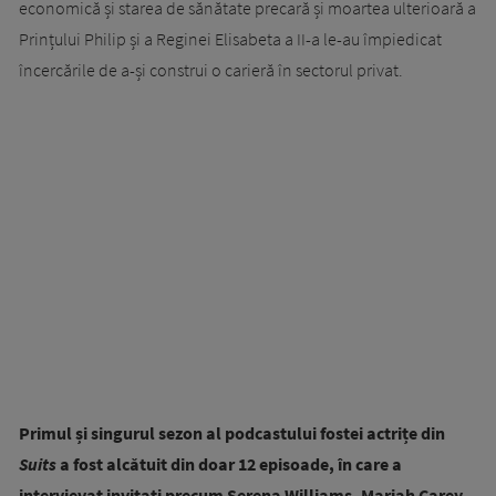
economică și starea de sănătate precară și moartea ulterioară a
Prințului Philip și a Reginei Elisabeta a II-a le-au împiedicat
încercările de a-și construi o carieră în sectorul privat.
Primul și singurul sezon al podcastului fostei actrițe din
Suits
a fost alcătuit din doar 12 episoade, în care a
intervievat invitați precum Serena Williams, Mariah Carey