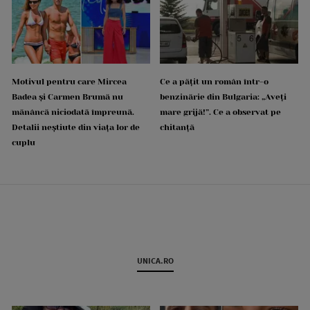
Motivul pentru care Mircea
Ce a pățit un român într-o
Badea și Carmen Brumă nu
benzinărie din Bulgaria: „Aveți
mănâncă niciodată împreună.
mare grijă!”. Ce a observat pe
Detalii neștiute din viața lor de
chitanță
cuplu
UNICA.RO