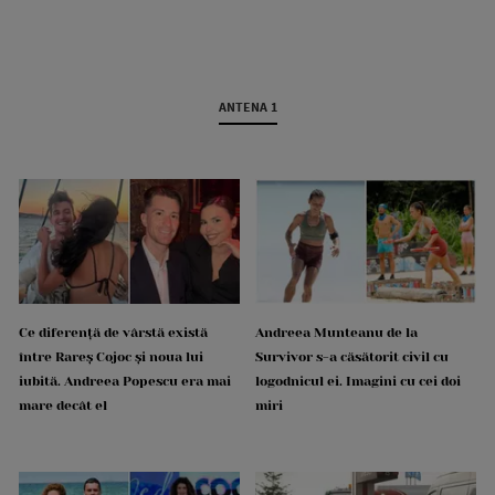
ANTENA 1
Ce diferență de vârstă există
Andreea Munteanu de la
între Rareș Cojoc și noua lui
Survivor s-a căsătorit civil cu
iubită. Andreea Popescu era mai
logodnicul ei. Imagini cu cei doi
mare decât el
miri