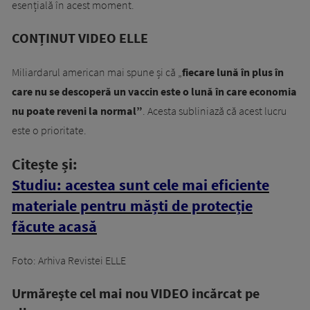
esențială în acest moment.
CONȚINUT VIDEO ELLE
Miliardarul american mai spune și că „
fiecare lună în plus în
care nu se descoperă un vaccin este o lună în care economia
nu poate reveni la normal”
. Acesta subliniază că acest lucru
este o prioritate.
Citește și:
Studiu: acestea sunt cele mai eficiente
materiale pentru măști de protecție
făcute acasă
Foto: Arhiva Revistei ELLE
Urmăreşte cel mai nou VIDEO incărcat pe