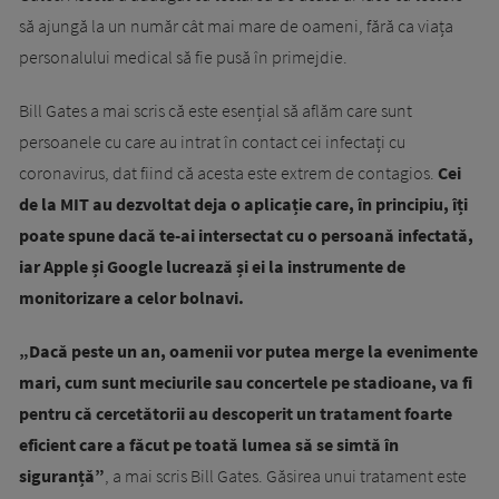
să ajungă la un număr cât mai mare de oameni, fără ca viața
personalului medical să fie pusă în primejdie.
Bill Gates a mai scris că este esențial să aflăm care sunt
persoanele cu care au intrat în contact cei infectați cu
coronavirus, dat fiind că acesta este extrem de contagios.
Cei
de la MIT au dezvoltat deja o aplicație care, în principiu, îți
poate spune dacă te-ai intersectat cu o persoană infectată,
iar Apple și Google lucrează și ei la instrumente de
monitorizare a celor bolnavi.
„Dacă peste un an, oamenii vor putea merge la evenimente
mari, cum sunt meciurile sau concertele pe stadioane, va fi
pentru că cercetătorii au descoperit un tratament foarte
eficient care a făcut pe toată lumea să se simtă în
siguranță”
, a mai scris Bill Gates. Găsirea unui tratament este