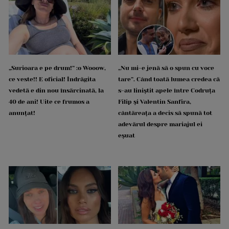
„Surioara e pe drum!” :o Wooow,
„Nu mi-e jenă să o spun cu voce
ce veste!! E oficial! Îndrăgita
tare”. Când toată lumea credea că
vedetă e din nou însărcinată, la
s-au liniștit apele între Codruța
40 de ani! Uite ce frumos a
Filip și Valentin Sanfira,
anunțat!
cântăreața a decis să spună tot
adevărul despre mariajul ei
eșuat