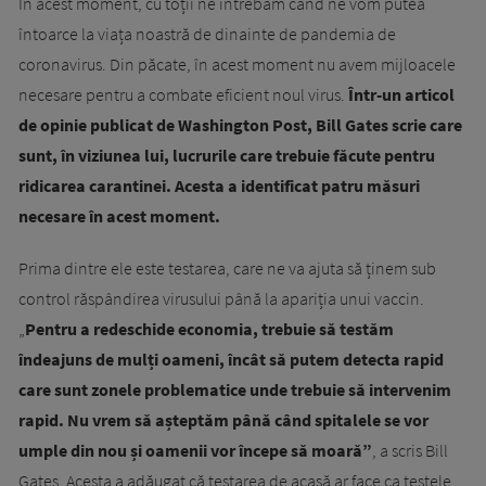
În acest moment, cu toții ne întrebăm când ne vom putea
întoarce la viața noastră de dinainte de pandemia de
coronavirus. Din păcate, în acest moment nu avem mijloacele
necesare pentru a combate eficient noul virus.
Într-un articol
de opinie publicat de Washington Post, Bill Gates scrie care
sunt, în viziunea lui, lucrurile care trebuie făcute pentru
ridicarea carantinei. Acesta a identificat patru măsuri
necesare în acest moment.
Prima dintre ele este testarea, care ne va ajuta să ținem sub
control răspândirea virusului până la apariția unui vaccin.
„
Pentru a redeschide economia, trebuie să testăm
îndeajuns de mulți oameni, încât să putem detecta rapid
care sunt zonele problematice unde trebuie să intervenim
rapid. Nu vrem să așteptăm până când spitalele se vor
umple din nou și oamenii vor începe să moară”
, a scris Bill
Gates. Acesta a adăugat că testarea de acasă ar face ca testele