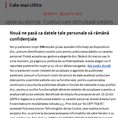
Cele mai citite
BEAUTY
BEAUTY TIPS
BE
țe
7 uleiuri care stimulează creșterea rapidă a
Ce
părului
de
Nouă ne pasă ca datele tale personale să rămână
confidențiale
Noi și partenerii noștri
594
stocăm și/sau accesăm informații pe dispozitivul
dvs., precum identificatorii cookie unici pentru prelucrarea datelor cu caracter
personal. Puteți accepta sau gestiona alegerile dvs. făcând clic mai jos sau în
orice moment, pe pagina cu politica de confidențialitate. Aceste alegeri vor fi
raportate partenerilor noștri și nu vă vor afecta navigarea.
Mai multe detalii
Noi si partenerii nostri (retelele de socializare si agentiile de publicitate
partenere, precum si furnizorii nostri de servicii de date analitice) prelucram
ELLE Style Awards
Termeni si conditii
date pentru a permite website-ului sa functioneze, pentru a personaliza
2024
continutul si anunturile publicitare afisate in functie de interesele si/sau profilul
Politica de
dvs., pentru a va oferi functionalitati aferente retelelor de socializare si pentru a
Despre ELLE
confidențialitate
analiza traficul pe website. Beneficiati de drepturile prevazute de art. 15-22 din
Romania
GDPR in legatura cu prelucrarea datelor cu caracter personal. Aceste drepturi pot
Politica de cookies
fi exercitate prin modalitatea indicata
aici
. Prin click pe “ACCEPT TOATE”,
Contact
Publicitate
acceptati folosirea tuturor Tehnologiilor de tip Cookie, care implica inclusiv
acceptul dvs. cu privire la stocarea/accesarea informatiilor de catre Vendor-ii cu
Abonamente
care colaboram. Prin click pe “VREAU SA MODIFIC SETARILE INDIVIDUAL” puteti