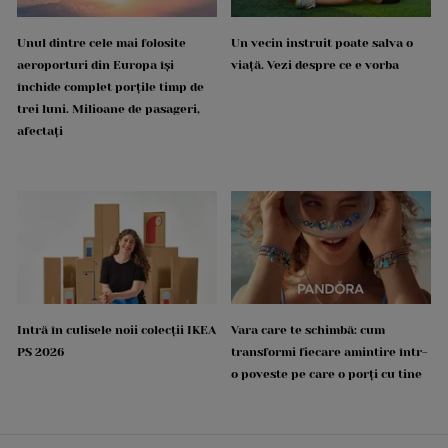
Unul dintre cele mai folosite
Un vecin instruit poate salva o
aeroporturi din Europa își
viață. Vezi despre ce e vorba
închide complet porțile timp de
trei luni. Milioane de pasageri,
afectați
Intră în culisele noii colecții IKEA
Vara care te schimbă: cum
PS 2026
transformi fiecare amintire într-
o poveste pe care o porți cu tine