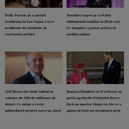
Dolly Parton și-a anulat
Jennifer Lopez și-a etalat
rezidența în Las Vegas. Cu ce
abdomenul tonifiat la 56 de ani.
probleme de sănătate se
Ce imagini a postat artista în
confruntă artista
mediul online
Jeff Bezos își vinde iahtul în
Regina Elisabeta ar fi refuzat să
valoare de 500 de milioane de
preia apelurile Prințului Harry
dolari. Ce sumă a cerut
fără un martor lângă ea. De ce a
miliardarul pentru nava sa, Koru
ajuns să facă un asemenea gest