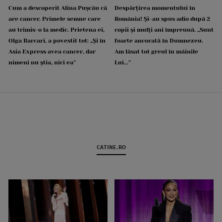
Cum a descoperit Alina Pușcău că
Despărțirea momentului în
are cancer. Primele semne care
România! Și-au spus adio după 2
au trimis-o la medic. Prietena ei,
copii și mulți ani împreună. „Sunt
Olga Barcari, a povestit tot: „Și în
foarte ancorată în Dumnezeu.
Asia Express avea cancer, dar
Am lăsat tot greul în mâinile
nimeni nu știa, nici ea”
Lui...”
CATINE.RO