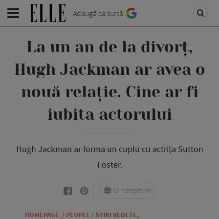
Adaugă ca sursă
La un an de la divorț,
Hugh Jackman ar avea o
nouă relație. Cine ar fi
iubita actorului
Hugh Jackman ar forma un cuplu cu actrița Sutton
Foster.
Urmărește-ne
HOMEPAGE
/
PEOPLE
/
STIRI VEDETE
,