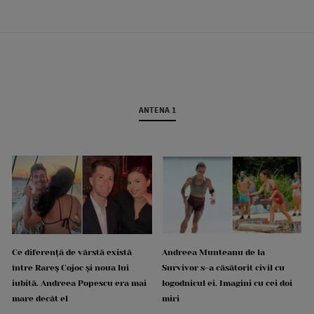
ANTENA 1
Ce diferență de vârstă există
Andreea Munteanu de la
între Rareș Cojoc și noua lui
Survivor s-a căsătorit civil cu
iubită. Andreea Popescu era mai
logodnicul ei. Imagini cu cei doi
mare decât el
miri