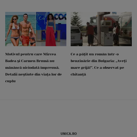
Motivul pentru care Mircea
Ce a pățit un român într-o
Badea și Carmen Brumă nu
benzinărie din Bulgaria: „Aveți
mănâncă niciodată împreună.
mare grijă!”. Ce a observat pe
Detalii neștiute din viața lor de
chitanță
cuplu
UNICA.RO