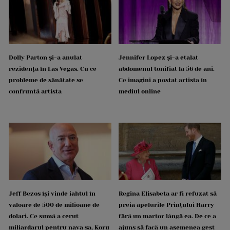
Dolly Parton și-a anulat
Jennifer Lopez și-a etalat
rezidența în Las Vegas. Cu ce
abdomenul tonifiat la 56 de ani.
probleme de sănătate se
Ce imagini a postat artista în
confruntă artista
mediul online
Jeff Bezos își vinde iahtul în
Regina Elisabeta ar fi refuzat să
valoare de 500 de milioane de
preia apelurile Prințului Harry
dolari. Ce sumă a cerut
fără un martor lângă ea. De ce a
miliardarul pentru nava sa, Koru
ajuns să facă un asemenea gest