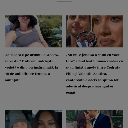
„Surioara e pe drum!” :o Wooow,
„Nu mi-e jenă să o spun cu voce
ce veste!! E oficial! Îndrăgita
tare”. Când toată lumea credea că
vedetă e din nou însărcinată, la
s-au liniștit apele între Codruța
40 de ani! Uite ce frumos a
Filip și Valentin Sanfira,
anunțat!
cântăreața a decis să spună tot
adevărul despre mariajul ei
eșuat