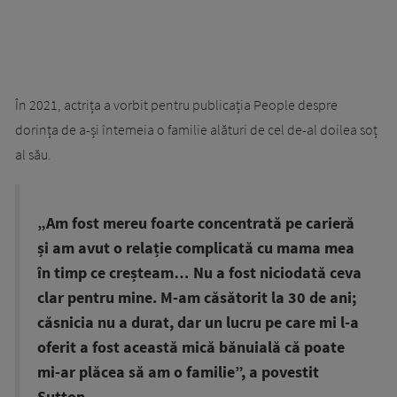
În 2021, actrița a vorbit pentru publicația People despre
dorința de a-și întemeia o familie alături de cel de-al doilea soț
al său.
„Am fost mereu foarte concentrată pe carieră
și am avut o relație complicată cu mama mea
în timp ce creșteam… Nu a fost niciodată ceva
clar pentru mine. M-am căsătorit la 30 de ani;
căsnicia nu a durat, dar un lucru pe care mi l-a
oferit a fost această mică bănuială că poate
mi-ar plăcea să am o familie”, a povestit
Sutton.