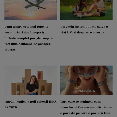
Unul dintre cele mai folosite
Un vecin instruit poate salva o
aeroporturi din Europa își
viață. Vezi despre ce e vorba
închide complet porțile timp de
trei luni. Milioane de pasageri,
afectați
Intră în culisele noii colecții IKEA
Vara care te schimbă: cum
PS 2026
transformi fiecare amintire într-
o poveste pe care o porți cu tine