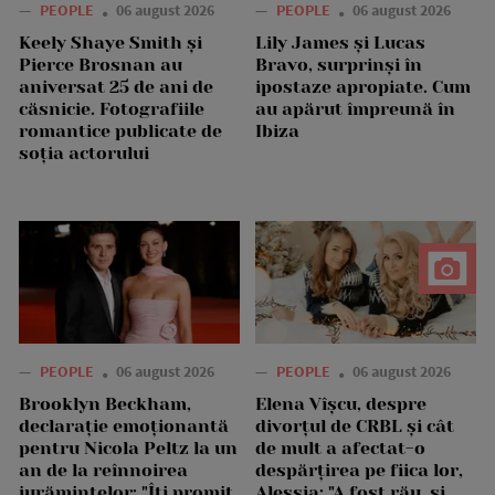
—
PEOPLE
06 august 2026
—
PEOPLE
06 august 2026
Keely Shaye Smith și
Lily James și Lucas
Pierce Brosnan au
Bravo, surprinși în
aniversat 25 de ani de
ipostaze apropiate. Cum
căsnicie. Fotografiile
au apărut împreună în
romantice publicate de
Ibiza
soția actorului
—
PEOPLE
06 august 2026
—
PEOPLE
06 august 2026
Brooklyn Beckham,
Elena Vîșcu, despre
declarație emoționantă
divorțul de CRBL și cât
pentru Nicola Peltz la un
de mult a afectat-o
an de la reînnoirea
despărțirea pe fiica lor,
jurămintelor: "Îți promit
Alessia: "A fost rău, și