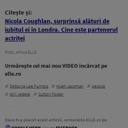
Citește și:
Nicola Coughlan, surprinsă alături de
iubitul ei în Londra. Cine este partenerul
actriței
Foto: Arhiva ELLE
Urmăreşte cel mai nou VIDEO incărcat pe
elle.ro
Deborra-Lee Furness
Hugh Jackman
people
stiri vedete
Sutton Foster
Daca ti-a placut acest articol, urmareste ELLE.ro pe
GOOGLE NEWS
sau pe
FACEBOOK