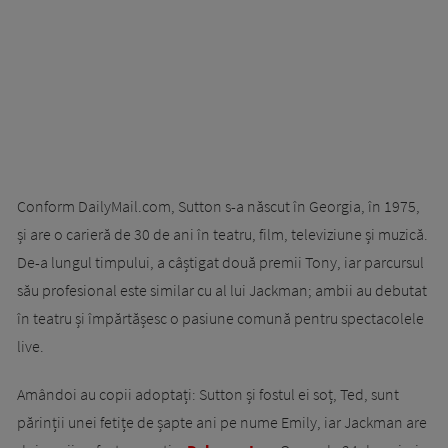
Conform DailyMail.com, Sutton s-a născut în Georgia, în 1975,
și are o carieră de 30 de ani în teatru, film, televiziune și muzică.
De-a lungul timpului, a câștigat două premii Tony, iar parcursul
său profesional este similar cu al lui Jackman; ambii au debutat
în teatru și împărtășesc o pasiune comună pentru spectacolele
live.
Amândoi au copii adoptați: Sutton și fostul ei soț, Ted, sunt
părinții unei fetițe de șapte ani pe nume Emily, iar Jackman are