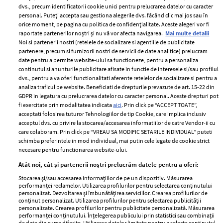
dvs., precum identificatorii cookie unici pentru prelucrarea datelor cu caracter
personal. Puteți accepta sau gestiona alegerile dvs. făcând clic mai jos sau în
orice moment, pe pagina cu politica de confidențialitate. Aceste alegeri vor fi
raportate partenerilor noștri și nu vă vor afecta navigarea.
Mai multe detalii
Noi si partenerii nostri (retelele de socializare si agentiile de publicitate
partenere, precum si furnizorii nostri de servicii de date analitice) prelucram
ELLE Style Awards
Termeni si conditii
date pentru a permite website-ului sa functioneze, pentru a personaliza
2024
continutul si anunturile publicitare afisate in functie de interesele si/sau profilul
Politica de
dvs., pentru a va oferi functionalitati aferente retelelor de socializare si pentru a
Despre ELLE
confidențialitate
analiza traficul pe website. Beneficiati de drepturile prevazute de art. 15-22 din
Romania
GDPR in legatura cu prelucrarea datelor cu caracter personal. Aceste drepturi pot
Politica de cookies
fi exercitate prin modalitatea indicata
aici
. Prin click pe “ACCEPT TOATE”,
Contact
Publicitate
acceptati folosirea tuturor Tehnologiilor de tip Cookie, care implica inclusiv
acceptul dvs. cu privire la stocarea/accesarea informatiilor de catre Vendor-ii cu
Abonamente
care colaboram. Prin click pe “VREAU SA MODIFIC SETARILE INDIVIDUAL” puteti
schimba preferintele in mod individual, mai putin cele legate de cookie strict
necesare pentru functionarea website-ului.
Stiri
Libertatea pentru
Atât noi, cât și partenerii noștri prelucrăm datele pentru a oferi:
femei
GSP
Stocarea și/sau accesarea informațiilor de pe un dispozitiv. Măsurarea
Viva
performanței reclamelor. Utilizarea profilurilor pentru selectarea conținutului
Unica
personalizat. Dezvoltarea și îmbunătățirea serviciilor. Crearea profilurilor de
Avantaje
conținut personalizat. Utilizarea profilurilor pentru selectarea publicității
Baby
personalizate. Crearea profilurilor pentru publicitate personalizată. Măsurarea
Retete practice
performanței conținutului. Înțelegerea publicului prin statistici sau combinații
Retete
de date din surse diferite. Utilizarea datelor limitate pentru a selecta conținutul.