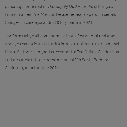
personajul principal în
Thoroughly Modern Millie
și Prințesa
Fiona în
Shrek: The Musical
. De asemenea, a apărut în serialul
Younger
, în care a jucat din 2015 și până în 2021.
Conform DailyMail.com, primul ei soț a fost actorul Christian
Borle, cu care a fost căsătorită între 2006 și 2009. Patru ani mai
târziu, Sutton s-a logodit cu scenaristul Ted Griffin. Cei doi și-au
unit destinele într-o ceremonie privată în Santa Barbara,
California, în octombrie 2014.