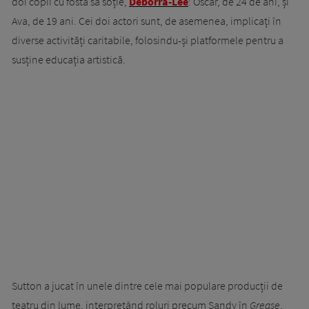
doi copii cu fosta sa soție,
Deborra-Lee
: Oscar, de 24 de ani, și
Ava, de 19 ani. Cei doi actori sunt, de asemenea, implicați în
diverse activități caritabile, folosindu-și platformele pentru a
susține educația artistică.
Sutton a jucat în unele dintre cele mai populare producții de
teatru din lume, interpretând roluri precum Sandy în
Grease
,