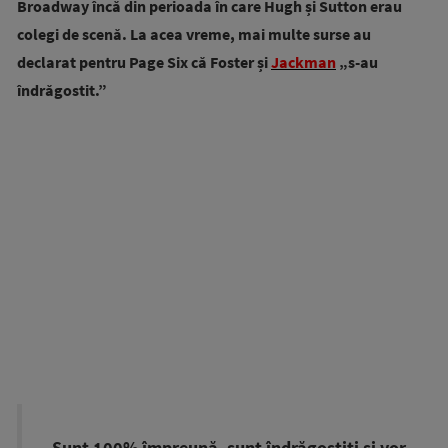
Broadway încă din perioada în care Hugh și Sutton erau
colegi de scenă. La acea vreme, mai multe surse au
declarat pentru Page Six că Foster și
Jackman
„s-au
îndrăgostit.”
„Sunt 100% împreună, sunt îndrăgostiți și vor