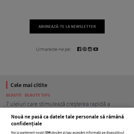
ABONEAZĂ-TE LA NEWSLETTER
Urmareste-ne pe:
Cele mai citite
BEAUTY
BEAUTY TIPS
BE
țe
7 uleiuri care stimulează creșterea rapidă a
Ce
părului
de
Nouă ne pasă ca datele tale personale să rămână
confidențiale
Noi și partenerii noștri
594
stocăm și/sau accesăm informații pe dispozitivul