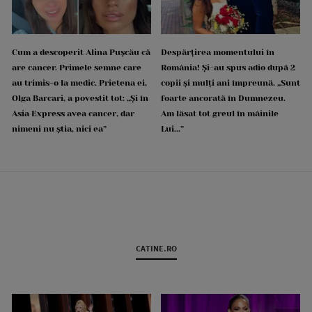
Cum a descoperit Alina Pușcău că
Despărțirea momentului în
are cancer. Primele semne care
România! Și-au spus adio după 2
au trimis-o la medic. Prietena ei,
copii și mulți ani împreună. „Sunt
Olga Barcari, a povestit tot: „Și în
foarte ancorată în Dumnezeu.
Asia Express avea cancer, dar
Am lăsat tot greul în mâinile
nimeni nu știa, nici ea”
Lui...”
CATINE.RO