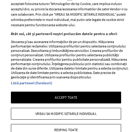
Contact
Publicitate
acceptati folosirea tuturor Tehnologiilor de tip Cookie, care implica inclusiv
acceptul dvs. cu privire la stocarea/accesarea informatiilor de catre Vendor-ii cu
Abonamente
care colaboram. Prin click pe “VREAU SA MODIFIC SETARILE INDIVIDUAL” puteti
schimba preferintele in mod individual, mai putin cele legate de cookie strict
necesare pentru functionarea website-ului.
Stiri
Libertatea pentru
Atât noi, cât și partenerii noștri prelucrăm datele pentru a oferi:
femei
GSP
Stocarea și/sau accesarea informațiilor de pe un dispozitiv. Măsurarea
Viva
performanței reclamelor. Utilizarea profilurilor pentru selectarea conținutului
Unica
personalizat. Dezvoltarea și îmbunătățirea serviciilor. Crearea profilurilor de
Avantaje
conținut personalizat. Utilizarea profilurilor pentru selectarea publicității
Baby
personalizate. Crearea profilurilor pentru publicitate personalizată. Măsurarea
Retete practice
performanței conținutului. Înțelegerea publicului prin statistici sau combinații
Retete
de date din surse diferite. Utilizarea datelor limitate pentru a selecta conținutul.
Utilizarea de date limitate pentru a selecta publicitatea. Date precise de
geolocație și identificarea prin scanarea dispozitivului.
Pariază responsabil! Decizia ONJN nr. 821/25.09.2025.
Listă parteneri (furnizori)
Jocurile de noroc sunt interzise minorilor.
ACCEPT TOATE
Copyright © 2026 Ringier Romania SRL
VREAU SA MODIFIC SETARILE INDIVIDUAL
RESPING TOATE