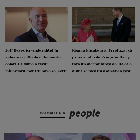
Jeff Bezos își vinde iahtul în
Regina Elisabeta ar fi refuzat să
valoare de 500 de milioane de
preia apelurile Prințului Harry
dolari. Ce sumă a cerut
fără un martor lângă ea. De ce a
miliardarul pentru nava sa, Koru
ajuns să facă un asemenea gest
people
MAI MULTE DIN