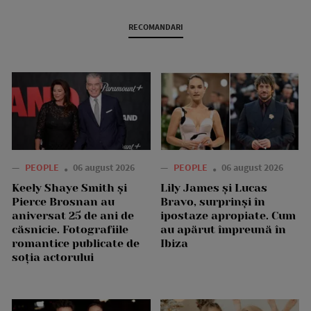
RECOMANDARI
—
PEOPLE
06 august 2026
—
PEOPLE
06 august 2026
Keely Shaye Smith și
Lily James și Lucas
Pierce Brosnan au
Bravo, surprinși în
aniversat 25 de ani de
ipostaze apropiate. Cum
căsnicie. Fotografiile
au apărut împreună în
romantice publicate de
Ibiza
soția actorului