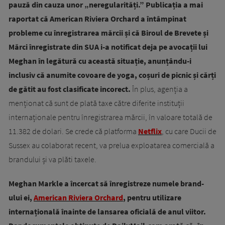
pauză din cauza unor „neregularități.” Publicația a mai
raportat că American Riviera Orchard a întâmpinat
probleme cu înregistrarea mărcii și că Biroul de Brevete și
Mărci înregistrate din SUA i-a notificat deja pe avocații lui
Meghan în legătură cu această situație, anunțându-i
inclusiv că anumite covoare de yoga, coșuri de picnic și cărți
de gătit au fost clasificate incorect.
În plus, agenția a
menționat că sunt de plată taxe către diferite instituții
internaționale pentru înregistrarea mărcii, în valoare totală de
11.382 de dolari. Se crede că platforma
Netflix
, cu care Ducii de
Sussex au colaborat recent, va prelua exploatarea comercială a
brandului și va plăti taxele.
Meghan Markle a încercat să înregistreze numele brand-
ului ei,
American Riviera Orchard
, pentru utilizare
internațională înainte de lansarea oficială de anul viitor.