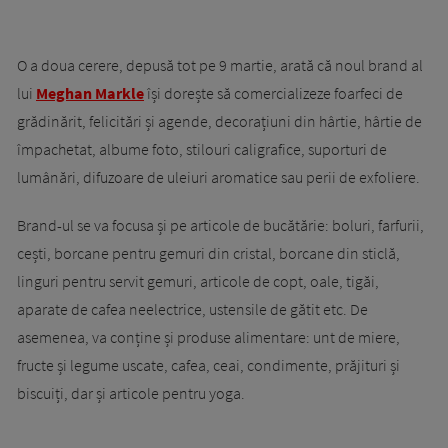
O a doua cerere, depusă tot pe 9 martie, arată că noul brand al
lui
Meghan Markle
își dorește să comercializeze foarfeci de
grădinărit, felicitări și agende, decorațiuni din hârtie, hârtie de
împachetat, albume foto, stilouri caligrafice, suporturi de
lumânări, difuzoare de uleiuri aromatice sau perii de exfoliere.
Brand-ul se va focusa și pe articole de bucătărie: boluri, farfurii,
cești, borcane pentru gemuri din cristal, borcane din sticlă,
linguri pentru servit gemuri, articole de copt, oale, tigăi,
aparate de cafea neelectrice, ustensile de gătit etc. De
asemenea, va conține și produse alimentare: unt de miere,
fructe și legume uscate, cafea, ceai, condimente, prăjituri și
biscuiți, dar și articole pentru yoga.