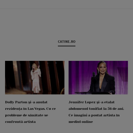
CATINE.RO
Dolly Parton și-a anulat
Jennifer Lopez și-a etalat
rezidența în Las Vegas. Cu ce
abdomenul tonifiat la 56 de ani.
probleme de sănătate se
Ce imagini a postat artista în
confruntă artista
mediul online