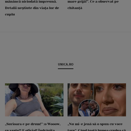
mănâncă niciodată împreună.
mare grijă!”. Ce a observat pe
Detalii neștiute din viața lor de
chitanță
cuplu
UNICA.RO
„Surioara e pe drum!” :o Wooow,
„Nu mi-e jenă să o spun cu voce
ce veste!! E oficial! Îndrăgita
tare”. Când toată lumea credea că