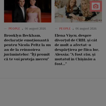
—
PEOPLE
06 august 2026
—
PEOPLE
06 august 2026
Brooklyn Beckham,
Elena Vîșcu, despre
declarație emoționantă
divorțul de CRBL și cât
pentru Nicola Peltz la un
de mult a afectat-o
an de la reînnoirea
despărțirea pe fiica lor,
jurămintelor: "Îți promit
Alessia: "A fost rău, și
că te voi proteja mereu"
mutatul în Chișinău a
fost..."