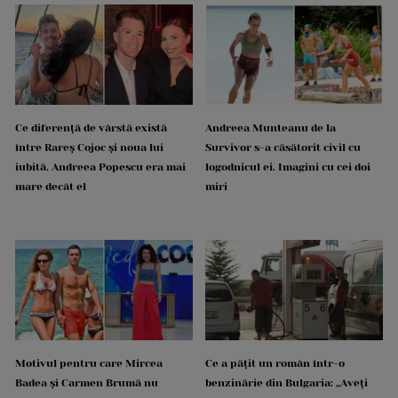
Ce diferență de vârstă există
Andreea Munteanu de la
între Rareș Cojoc și noua lui
Survivor s-a căsătorit civil cu
iubită. Andreea Popescu era mai
logodnicul ei. Imagini cu cei doi
mare decât el
miri
Motivul pentru care Mircea
Ce a pățit un român într-o
Badea și Carmen Brumă nu
benzinărie din Bulgaria: „Aveți