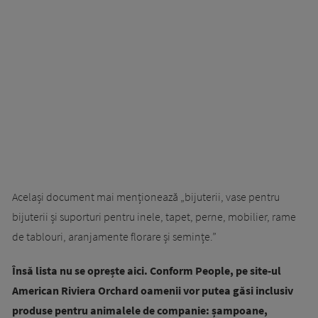
Același document mai menționează „bijuterii, vase pentru
bijuterii și suporturi pentru inele, tapet, perne, mobilier, rame
de tablouri, aranjamente florare și semințe.”
Însă lista nu se oprește aici. Conform People, pe site-ul
American Riviera Orchard oamenii vor putea găsi inclusiv
produse pentru animalele de companie: șampoane,