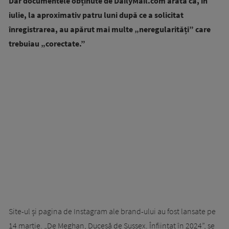
Dar documentele obținute de DailyMail.com arată că, în
iulie, la aproximativ patru luni după ce a solicitat
înregistrarea, au apărut mai multe „neregularități” care
trebuiau „corectate.”
Site-ul și pagina de Instagram ale brand-ului au fost lansate pe
14 martie. „De Meghan, Ducesă de Sussex. Înființat în 2024”, se