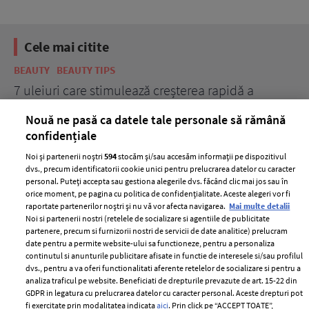
Cele mai citite
BEAUTY
BEAUTY TIPS
BE
țe
7 uleiuri care stimulează creșterea rapidă a
Ce
părului
de
Nouă ne pasă ca datele tale personale să rămână
confidențiale
Noi și partenerii noștri
594
stocăm și/sau accesăm informații pe dispozitivul
dvs., precum identificatorii cookie unici pentru prelucrarea datelor cu caracter
personal. Puteți accepta sau gestiona alegerile dvs. făcând clic mai jos sau în
orice moment, pe pagina cu politica de confidențialitate. Aceste alegeri vor fi
raportate partenerilor noștri și nu vă vor afecta navigarea.
Mai multe detalii
Noi si partenerii nostri (retelele de socializare si agentiile de publicitate
partenere, precum si furnizorii nostri de servicii de date analitice) prelucram
ELLE Style Awards
Termeni si conditii
date pentru a permite website-ului sa functioneze, pentru a personaliza
2024
continutul si anunturile publicitare afisate in functie de interesele si/sau profilul
Politica de
dvs., pentru a va oferi functionalitati aferente retelelor de socializare si pentru a
Despre ELLE
confidențialitate
analiza traficul pe website. Beneficiati de drepturile prevazute de art. 15-22 din
Romania
GDPR in legatura cu prelucrarea datelor cu caracter personal. Aceste drepturi pot
Politica de cookies
fi exercitate prin modalitatea indicata
aici
. Prin click pe “ACCEPT TOATE”,