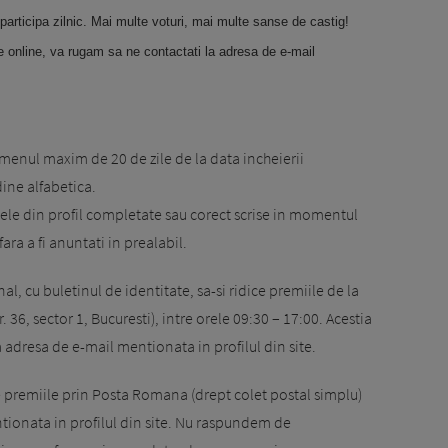
participa zilnic. Mai multe voturi, mai multe sanse de castig!
e online, va rugam sa ne contactati la adresa de e-mail
rmenul maxim de 20 de zile de la data incheierii
dine alfabetica.
atele din profil completate sau corect scrise in momentul
 fara a fi anuntati in prealabil.
al, cu buletinul de identitate, sa-si ridice premiile de la
. 36, sector 1, Bucuresti), intre orele 09:30 – 17:00. Acestia
la adresa de e-mail mentionata in profilul din site.
te premiile prin Posta Romana (drept colet postal simplu)
tionata in profilul din site. Nu raspundem de