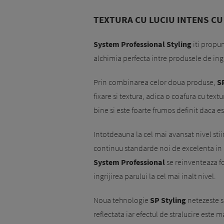
TEXTURA CU LUCIU INTENS CU
System Professional Styling
iti propun
alchimia perfecta intre produsele de ingri
Prin combinarea celor doua produse,
S
fixare si textura, adica o coafura cu textu
bine si este foarte frumos definit daca 
Intotdeauna la cel mai avansat nivel stiin
continuu standarde noi de excelenta in ar
System Professional
se reinventeaza 
ingrijirea parului la cel mai inalt nivel.
Noua tehnologie
SP Styling
netezeste su
reflectata iar efectul de stralucire este