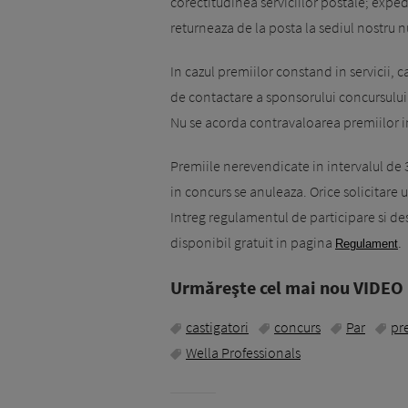
corectitudinea serviciilor postale; expe
returneaza de la posta la sediul nostru 
In cazul premiilor constand in servicii, 
de contactare a sponsorului concursului
Nu se acorda contravaloarea premiilor i
Premiile nerevendicate in intervalul de 3
in concurs se anuleaza. Orice solicitare u
Intreg regulamentul de participare si des
disponibil gratuit in pagina
Regulament
.
Urmăreşte cel mai nou VIDEO i
castigatori
concurs
Par
pr
Wella Professionals