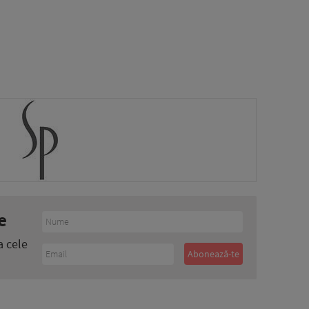
e
a cele