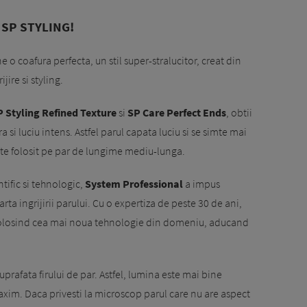
 SP STYLING!
e o coafura perfecta, un stil super-stralucitor, creat din
jire si styling.
P Styling Refined Texture
si
SP Care Perfect Ends
, obtii
ra si luciu intens. Astfel parul capata luciu si se simte mai
este folosit pe par de lungime mediu-lunga.
tific si tehnologic,
System Professional
a impus
ta ingrijirii parului. Cu o expertiza de peste 30 de ani,
folosind cea mai noua tehnologie din domeniu, aducand
prafata firului de par. Astfel, lumina este mai bine
 maxim. Daca privesti la microscop parul care nu are aspect