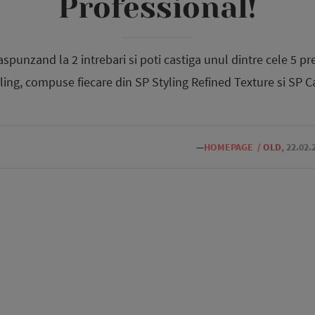
Professional!
aspunzand la 2 intrebari si poti castiga unul dintre cele 5 p
ling, compuse fiecare din SP Styling Refined Texture si SP C
—
HOMEPAGE
/
OLD
,
22.02.