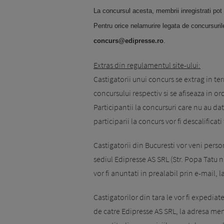
La concursul acesta, membrii inregistrati pot 
Pentru orice nelamurire legata de concursuril
concurs@edipresse.ro
.
Extras din regulamentul site-ului:
Castigatorii unui concurs se extrag in te
concursului respectiv si se afiseaza in or
Participantii la concursuri care nu au d
participarii la concurs vor fi descalificati
Castigatorii din Bucuresti vor veni person
sediul Edipresse AS SRL (Str. Popa Tatu nr
vor fi anuntati in prealabil prin e-mail, 
Castigatorilor din tara le vor fi expedia
de catre Edipresse AS SRL, la adresa men