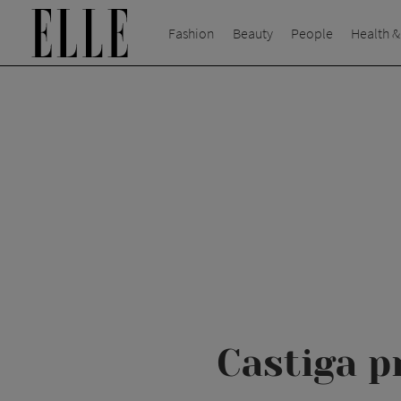
Fashion
Beauty
People
Health &
Castiga p