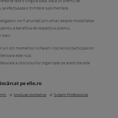
dierea se face o singura data; daca un premiu se
nu se efectueaza o trimitere suplimentara.
castigatorii vor fi anuntati prin email despre modalitatea
 pentru a beneficia de respectivul premiu.
n bani.
 luni din momentul incheierii inscrierilor/participarilor
lterioara este nula.
fasurare a concursurilor organizate pe acest site este
ncărcat pe elle.ro
emii
produse cosmetice
System Professional