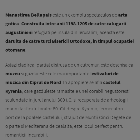
Manastirea Bellapais
este un exemplu spectaculos de
arta
gotica
.
Construita intre anii 1198-1205 de catre calu­ga­rii
augustinieni
refugiati pe insula din Ierusalim, aceasta este
daruita de catre turci Bisericii Ortodoxe, in timpul ocupatiei
otomane
.
Astazi cladirea, partial distrusa de un cutremur, este deschisa ca
muzeu
si gazduieste cele mai im­por­tante f
estivaluri de
muzica din Ciprul de Nord
. In apropiere se afla
castelul
Kyrenia
, care gazduieste ramasitele unei corabii negustoresti
scufundate in jurul anului 300 i.C. si recuperata de arheologii
marini la sfirsitul anilor 60. Cit despre Kyrenia, fermecatorul
port de la poalele castelului, strajuit de Muntii Cinci Dege­te de-
o parte si Mediterana de cealalta, este locul perfect pentru
romanticii incurabili.