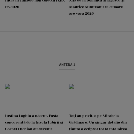
Intră în culisele noii colecții IKEA
Află de la Domnica Mărgescu și
PS 2026
Maurice Munteanu ce culoare
are vara 2026
ANTENA 1
Iustina Loghin a născut. Fosta
Toți au privit-o pe Mirabela
concurentă de la Insula Iubirii și
Grădinaru. Un singur detaliu din
Cornel Luchian au devenit
ținută a eclipsat tot la întâlnirea