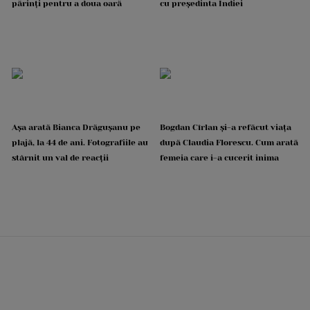
părinți pentru a doua oară
cu președinta Indiei
Așa arată Bianca Drăgușanu pe
Bogdan Cîrlan și-a refăcut viața
plajă, la 44 de ani. Fotografiile au
după Claudia Florescu. Cum arată
stârnit un val de reacții
femeia care i-a cucerit inima