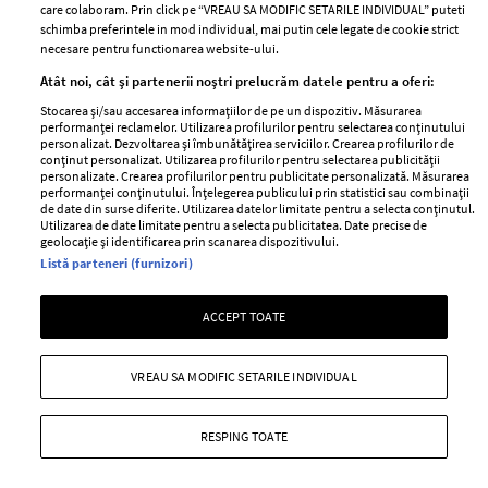
care colaboram. Prin click pe “VREAU SA MODIFIC SETARILE INDIVIDUAL” puteti
schimba preferintele in mod individual, mai putin cele legate de cookie strict
necesare pentru functionarea website-ului.
Stiri
Libertatea pentru
Atât noi, cât și partenerii noștri prelucrăm datele pentru a oferi:
femei
GSP
Stocarea și/sau accesarea informațiilor de pe un dispozitiv. Măsurarea
Viva
performanței reclamelor. Utilizarea profilurilor pentru selectarea conținutului
Unica
personalizat. Dezvoltarea și îmbunătățirea serviciilor. Crearea profilurilor de
Avantaje
conținut personalizat. Utilizarea profilurilor pentru selectarea publicității
Baby
personalizate. Crearea profilurilor pentru publicitate personalizată. Măsurarea
Retete practice
performanței conținutului. Înțelegerea publicului prin statistici sau combinații
Retete
de date din surse diferite. Utilizarea datelor limitate pentru a selecta conținutul.
Utilizarea de date limitate pentru a selecta publicitatea. Date precise de
geolocație și identificarea prin scanarea dispozitivului.
Pariază responsabil! Decizia ONJN nr. 821/25.09.2025.
Listă parteneri (furnizori)
Jocurile de noroc sunt interzise minorilor.
ACCEPT TOATE
Copyright © 2026 Ringier Romania SRL
VREAU SA MODIFIC SETARILE INDIVIDUAL
RESPING TOATE