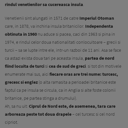
rindul venetienilor sa cuce­reas­ca insula
.
Venetienii sint alungati in 1571 de catre
Imperiul Otoman
care, in 1878, va inchiria insula britanicilor.
Independenta
obtinuta in 1960
nu aduce si pacea, caci din 1963 si pina in
1974, e rindul celor doua nationalitati conlocuitoare – grecii si
turcii – sa se lupte intre ele, intr-un razboi de 11 ani. Asa se face
ca astazi exista doua tari pe aceasta insula,
partea de nord
fiind locuita de turci
si
cea de sud de greci
. si tot din motivele
enumerate mai sus, aici
fiecare oras are trei nume: turcesc,
grecesc si englez
(o alta rama­sita a perioadei britanice este
faptul ca pe insula se circula, ca in Anglia si alte foste colonii
britani­ce, pe partea stinga a drumului).
Ah, sa nu uit:
Ciprul de Nord este, de asemenea, tara care
arboreaza peste tot doua drapele
– cel turcesc si cel nord
cipriot.