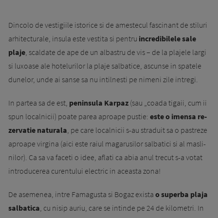
Dincolo de vestigiile istorice si de amestecul fascinant de stiluri
arhitecturale, insula este vestita si pentru
incredibilele sale
plaje
, scaldate de ape de un albastru de vis – de la plajele largi
si lu­xoase ale hotelurilor la plaje salbatice, as­cun­se in spatele
dunelor, unde ai sanse sa nu in­til­nesti pe nimeni zile intregi.
In partea sa de est,
peninsula Karpaz
(sau „coada tigaii, cum ii
spun localnicii) poate parea aproape pustie:
este o imensa re­
zervatie naturala
, pe care localnicii s-au straduit sa o pastreze
aproape virgina (aici este raiul magarusilor salbatici si al masli­
nilor). Ca sa va faceti o idee, aflati ca abia anul trecut s-a votat
introducerea curentului electric in aceasta zona!
De asemenea, intre Famagusta si Bogaz exista
o superba plaja
salbatica
, cu nisip auriu, care se intinde pe 24 de kilometri. In