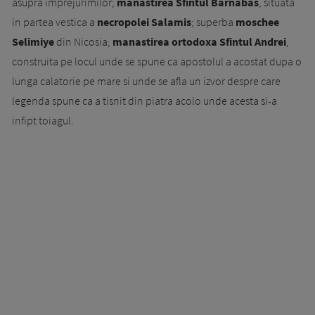
asupra imprejurimilor;
ma­nastirea Sfintul Barnabas
, situata
in partea vestica a
necropolei Salamis
; superba
mos­chee
Selimiye
din Nicosia;
manastirea ortodoxa Sfintul Andrei
,
construita pe locul unde se spune ca apostolul a acostat dupa o
lunga ca­latorie pe mare si unde se afla un izvor despre care
legenda spune ca a tisnit din piatra acolo unde acesta si-a
infipt toiagul.