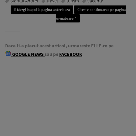
Sfantul Andrei
travel
turism
vacanta
Mergi inapoi la pagina anterioara
Citeste continuarea pe pagina
urmatoare
Daca ti-a placut acest articol, urmareste ELLE.ro pe
GOOGLE NEWS
sau pe
FACEBOOK