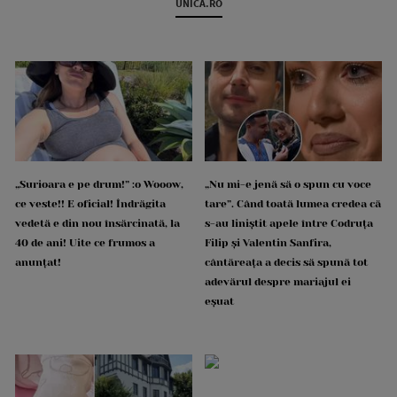
UNICA.RO
„Surioara e pe drum!” :o Wooow,
„Nu mi-e jenă să o spun cu voce
ce veste!! E oficial! Îndrăgita
tare”. Când toată lumea credea că
vedetă e din nou însărcinată, la
s-au liniștit apele între Codruța
40 de ani! Uite ce frumos a
Filip și Valentin Sanfira,
anunțat!
cântăreața a decis să spună tot
adevărul despre mariajul ei
eșuat