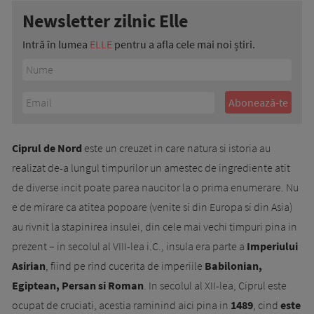
Newsletter zilnic Elle
Intră în lumea
ELLE
pentru a afla cele mai noi știri.
Ciprul de Nord
este un creuzet in care natura si istoria au
realizat de-a lungul timpurilor un amestec de ingrediente atit
de diverse incit poate parea naucitor la o prima enumerare. Nu
e de mirare ca atitea popoare (venite si din Europa si din Asia)
au rivnit la stapinirea insulei, din cele mai vechi timpuri pina in
prezent – in secolul al VIII-lea i.C., insula era parte a
Imperiului
Asirian
, fiind pe rind cucerita de imperiile
Babilonian,
Egiptean, Persan si Roman
. In secolul al XII-lea, Ciprul este
ocupat de cruciati, acestia rami­nind aici pina in
1489
, cind
este