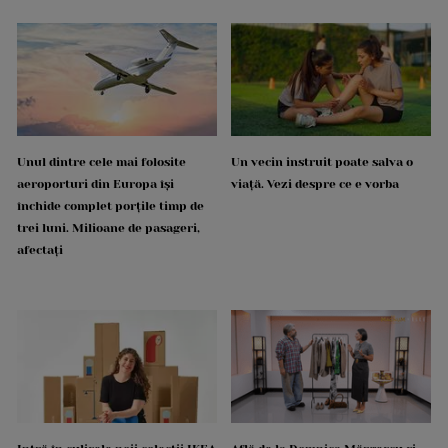
Unul dintre cele mai folosite
Un vecin instruit poate salva o
aeroporturi din Europa își
viață. Vezi despre ce e vorba
închide complet porțile timp de
trei luni. Milioane de pasageri,
afectați