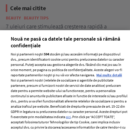
Cele mai citite
BEAUTY
BEAUTY TIPS
BE
țe
7 uleiuri care stimulează creșterea rapidă a
Ce
părului
de
Nouă ne pasă ca datele tale personale să rămână
confidențiale
Noi și partenerii noștri
594
stocăm și/sau accesăm informații pe dispozitivul
dvs., precum identificatorii cookie unici pentru prelucrarea datelor cu caracter
personal. Puteți accepta sau gestiona alegerile dvs. făcând clic mai jos sau în
orice moment, pe pagina cu politica de confidențialitate. Aceste alegeri vor fi
raportate partenerilor noștri și nu vă vor afecta navigarea.
Mai multe detalii
Noi si partenerii nostri (retelele de socializare si agentiile de publicitate
partenere, precum si furnizorii nostri de servicii de date analitice) prelucram
ELLE Style Awards
Termeni si conditii
date pentru a permite website-ului sa functioneze, pentru a personaliza
2024
continutul si anunturile publicitare afisate in functie de interesele si/sau profilul
Politica de
dvs., pentru a va oferi functionalitati aferente retelelor de socializare si pentru a
Despre ELLE
confidențialitate
analiza traficul pe website. Beneficiati de drepturile prevazute de art. 15-22 din
Romania
GDPR in legatura cu prelucrarea datelor cu caracter personal. Aceste drepturi pot
Politica de cookies
fi exercitate prin modalitatea indicata
aici
. Prin click pe “ACCEPT TOATE”,
Contact
Publicitate
acceptati folosirea tuturor Tehnologiilor de tip Cookie, care implica inclusiv
acceptul dvs. cu privire la stocarea/accesarea informatiilor de catre Vendor-ii cu
Abonamente