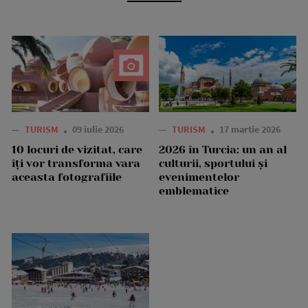
—
TURISM
09 iulie 2026
—
TURISM
17 martie 2026
10 locuri de vizitat, care
2026 în Turcia: un an al
îți vor transforma vara
culturii, sportului și
aceasta fotografiile
evenimentelor
emblematice