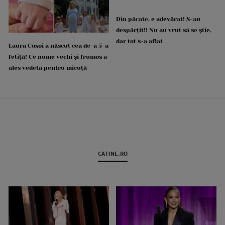
Din păcate, e adevărat! S-au
despărțit!! Nu au vrut să se știe,
dar tot s-a aflat
Laura Cosoi a născut cea de-a 5-a
fetiță! Ce nume vechi și frumos a
ales vedeta pentru micuță
CATINE.RO