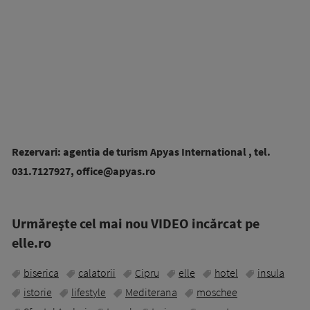
Rezervari: agentia de turism Apyas International , tel.
031.7127927,
office@apyas.ro
Urmăreşte cel mai nou VIDEO incărcat pe
elle.ro
biserica
calatorii
Cipru
elle
hotel
insula
istorie
lifestyle
Mediterana
moschee