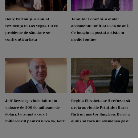
Dolly Parton și-a anulat
Jennifer Lopez și-a etalat
rezidența în Las Vegas. Cu ce
abdomenul tonifiat la 56 de ani.
probleme de sănătate se
Ce imagini a postat artista în
confruntă artista
mediul online
Jeff Bezos își vinde iahtul în
Regina Elisabeta ar fi refuzat să
valoare de 500 de milioane de
preia apelurile Prințului Harry
dolari. Ce sumă a cerut
fără un martor lângă ea. De ce a
miliardarul pentru nava sa, Koru
ajuns să facă un asemenea gest