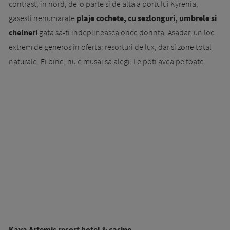
contrast, in nord, de-o parte si de alta a portului Kyrenia,
gasesti nenumarate
plaje cochete, cu sezlonguri, um­bre­le si
chelneri
gata sa-ti inde­plineasca orice dorinta. Asadar, un loc
extrem de generos in oferta: resorturi de lux, dar si zone total
naturale. Ei bine, nu e musai sa alegi. Le poti avea pe toate
Kaya Artemis resort hotel & casino