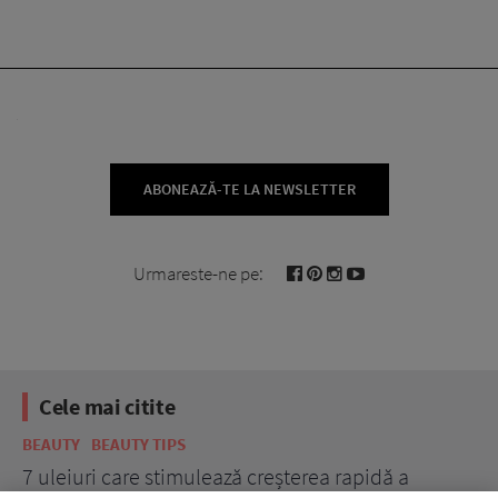
ABONEAZĂ-TE LA NEWSLETTER
Urmareste-ne pe:
Cele mai citite
BEAUTY
BEAUTY TIPS
BE
țe
7 uleiuri care stimulează creșterea rapidă a
Ce