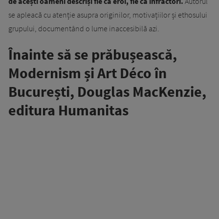
de acești oameni descriși fie ca eroi, fie ca infractori.
Autorul
se apleacă cu atenție asupra originilor, motivațiilor și ethosului
grupului, documentând o lume inaccesibilă azi.
Înainte să se prăbușească,
Modernism și Art Déco în
București, Douglas MacKenzie,
editura Humanitas