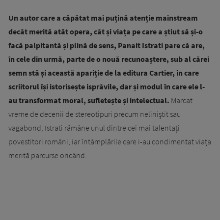
Un autor care a căpătat mai puțină atenție mainstream
decât merită atât opera, cât și viața pe care a știut să și-o
facă palpitantă și plină de sens, Panait Istrati pare că are,
în cele din urmă, parte de o nouă recunoaștere, sub al cărei
semn stă și această apariție de la editura Cartier, în care
scriitorul își istorisește isprăvile, dar și modul în care ele l-
au transformat moral, sufletește și intelectual.
Marcat
vreme de decenii de stereotipuri precum neliniștit sau
vagabond, Istrati rămâne unul dintre cei mai talentați
povestitori români, iar întâmplările care i-au condimentat viața
merită parcurse oricând.