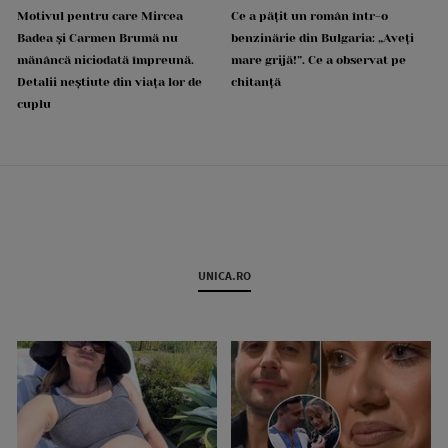
Motivul pentru care Mircea
Ce a pățit un român într-o
Badea și Carmen Brumă nu
benzinărie din Bulgaria: „Aveți
mănâncă niciodată împreună.
mare grijă!”. Ce a observat pe
Detalii neștiute din viața lor de
chitanță
cuplu
UNICA.RO