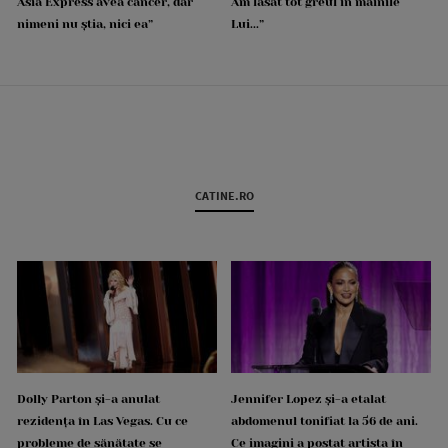
Asia Express avea cancer, dar
Am lăsat tot greul în mâinile
nimeni nu știa, nici ea”
Lui...”
CATINE.RO
Dolly Parton și-a anulat
Jennifer Lopez și-a etalat
rezidența în Las Vegas. Cu ce
abdomenul tonifiat la 56 de ani.
probleme de sănătate se
Ce imagini a postat artista în