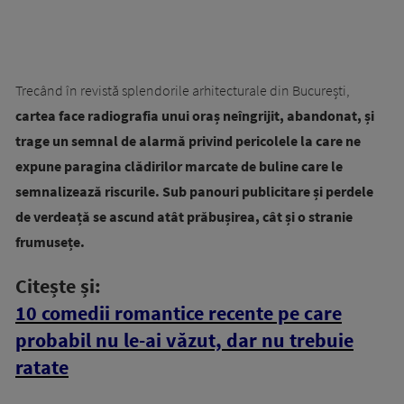
Trecând în revistă splendorile arhitecturale din București,
cartea face radiografia unui oraș neîngrijit, abandonat, și
trage un semnal de alarmă privind pericolele la care ne
expune paragina clădirilor marcate de buline care le
semnalizează riscurile. Sub panouri publicitare și perdele
de verdeață se ascund atât prăbușirea, cât și o stranie
frumusețe.
Citește și:
10 comedii romantice recente pe care
probabil nu le-ai văzut, dar nu trebuie
ratate