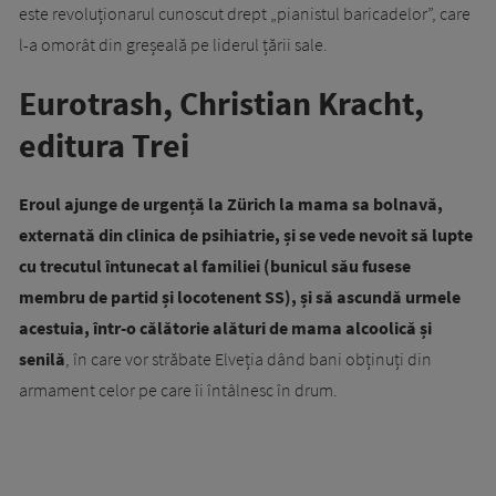
este revoluționarul cunoscut drept „pianistul baricadelor”, care
l-a omorât din greșeală pe liderul țării sale.
Eurotrash, Christian Kracht,
editura Trei
Eroul ajunge de urgență la Zürich la mama sa bolnavă,
externată din clinica de psihiatrie, și se vede nevoit să lupte
cu trecutul întunecat al familiei (bunicul său fusese
membru de partid și locotenent SS), și să ascundă urmele
acestuia, într-o călătorie alături de mama alcoolică și
senilă
, în care vor străbate Elveția dând bani obținuți din
armament celor pe care îi întâlnesc în drum.