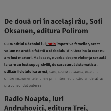
De două ori în același râu, Sofi
Oksanen, editura Polirom
Cu subtitlul Războiul lui
Putin
împotriva femeilor, acest
volum ne arată o fațetă a războiului din Ucraina la care nu
am fost martori. Mai exact, e vorba despre violența sexuală
la care au fost supuși civilii, de caracterul sistematic al
utilizării violului ca armă,
care, spune autoarea, este unul
dintre instrumentele -cheie prin intermediul cărora liderul rus
și-a consolidat puterea.
Radio Noapte, Iuri
Andruhovîci, editura Trei,