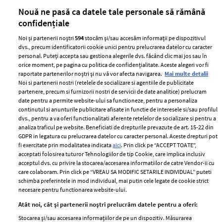
părului
de
Nouă ne pasă ca datele tale personale să rămână
confidențiale
Noi și partenerii noștri
594
stocăm și/sau accesăm informații pe dispozitivul
dvs., precum identificatorii cookie unici pentru prelucrarea datelor cu caracter
personal. Puteți accepta sau gestiona alegerile dvs. făcând clic mai jos sau în
orice moment, pe pagina cu politica de confidențialitate. Aceste alegeri vor fi
raportate partenerilor noștri și nu vă vor afecta navigarea.
Mai multe detalii
Noi si partenerii nostri (retelele de socializare si agentiile de publicitate
partenere, precum si furnizorii nostri de servicii de date analitice) prelucram
ELLE Style Awards
Termeni si conditii
date pentru a permite website-ului sa functioneze, pentru a personaliza
2024
continutul si anunturile publicitare afisate in functie de interesele si/sau profilul
Politica de
dvs., pentru a va oferi functionalitati aferente retelelor de socializare si pentru a
Despre ELLE
confidențialitate
analiza traficul pe website. Beneficiati de drepturile prevazute de art. 15-22 din
Romania
GDPR in legatura cu prelucrarea datelor cu caracter personal. Aceste drepturi pot
Politica de cookies
fi exercitate prin modalitatea indicata
aici
. Prin click pe “ACCEPT TOATE”,
Contact
Publicitate
acceptati folosirea tuturor Tehnologiilor de tip Cookie, care implica inclusiv
acceptul dvs. cu privire la stocarea/accesarea informatiilor de catre Vendor-ii cu
Abonamente
care colaboram. Prin click pe “VREAU SA MODIFIC SETARILE INDIVIDUAL” puteti
schimba preferintele in mod individual, mai putin cele legate de cookie strict
necesare pentru functionarea website-ului.
Stiri
Libertatea pentru
Atât noi, cât și partenerii noștri prelucrăm datele pentru a oferi:
femei
GSP
Stocarea și/sau accesarea informațiilor de pe un dispozitiv. Măsurarea