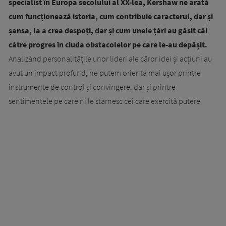
specialist în Europa secolului al XX-lea, Kershaw ne arată
cum funcționează istoria, cum contribuie caracterul, dar și
șansa, la a crea despoți, dar și cum unele țări au găsit căi
către progres în ciuda obstacolelor pe care le-au depășit.
Analizând personalitățile unor lideri ale căror idei și acțiuni au
avut un impact profund, ne putem orienta mai ușor printre
instrumente de control și convingere, dar și printre
sentimentele pe care ni le stârnesc cei care exercită putere.