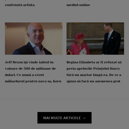
confruntă artista
mediul online
Jeff Bezos își vinde iahtul în
Regina Elisabeta ar fi refuzat să
valoare de 500 de milioane de
preia apelurile Prințului Harry
dolari. Ce sumă a cerut
fără un martor lângă ea. De ce a
miliardarul pentru nava sa, Koru
ajuns să facă un asemenea gest
MAI MULTE ARTICOLE