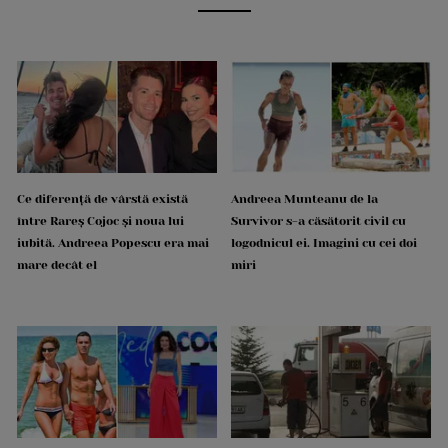
Ce diferență de vârstă există
Andreea Munteanu de la
între Rareș Cojoc și noua lui
Survivor s-a căsătorit civil cu
iubită. Andreea Popescu era mai
logodnicul ei. Imagini cu cei doi
mare decât el
miri