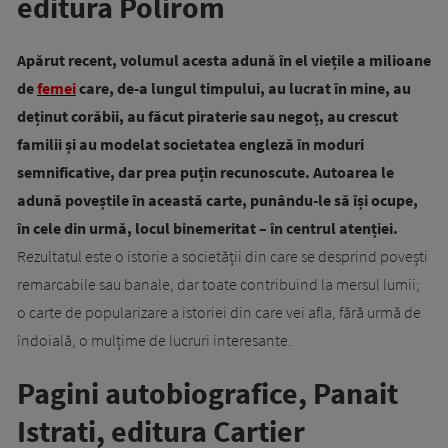
editura Polirom
Apărut recent, volumul acesta adună în el viețile a milioane
de
femei
care, de-a lungul timpului, au lucrat în mine, au
deținut corăbii, au făcut piraterie sau negoț, au crescut
familii și au modelat societatea engleză în moduri
semnificative, dar prea puțin recunoscute. Autoarea le
adună poveștile în această carte, punându-le să își ocupe,
în cele din urmă, locul binemeritat – în centrul atenției.
Rezultatul este o istorie a societății din care se desprind povești
remarcabile sau banale, dar toate contribuind la mersul lumii;
o carte de popularizare a istoriei din care vei afla, fără urmă de
îndoială, o mulțime de lucruri interesante.
Pagini autobiografice, Panait
Istrati, editura Cartier