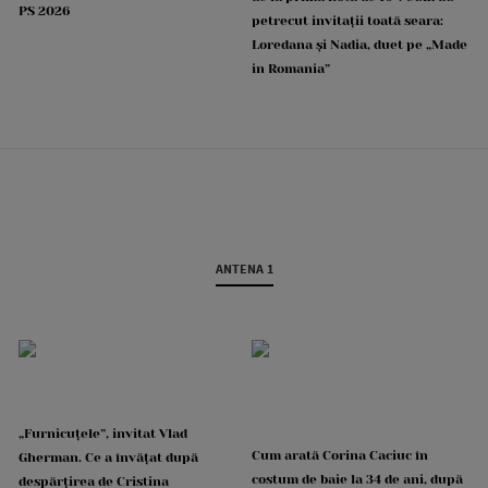
PS 2026
petrecut invitații toată seara:
Loredana și Nadia, duet pe „Made
in Romania”
ANTENA 1
„Furnicuțele”, invitat Vlad
Cum arată Corina Caciuc în
Gherman. Ce a învățat după
costum de baie la 34 de ani, după
despărțirea de Cristina