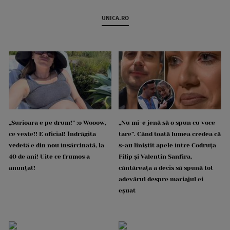
UNICA.RO
„Surioara e pe drum!” :o Wooow,
„Nu mi-e jenă să o spun cu voce
ce veste!! E oficial! Îndrăgita
tare”. Când toată lumea credea că
vedetă e din nou însărcinată, la
s-au liniștit apele între Codruța
40 de ani! Uite ce frumos a
Filip și Valentin Sanfira,
anunțat!
cântăreața a decis să spună tot
adevărul despre mariajul ei
eșuat