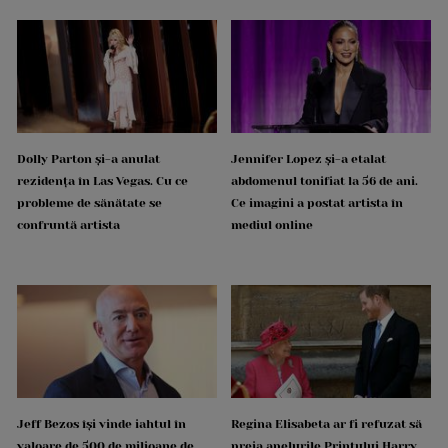
Dolly Parton și-a anulat
Jennifer Lopez și-a etalat
rezidența în Las Vegas. Cu ce
abdomenul tonifiat la 56 de ani.
probleme de sănătate se
Ce imagini a postat artista în
confruntă artista
mediul online
Jeff Bezos își vinde iahtul în
Regina Elisabeta ar fi refuzat să
valoare de 500 de milioane de
preia apelurile Prințului Harry