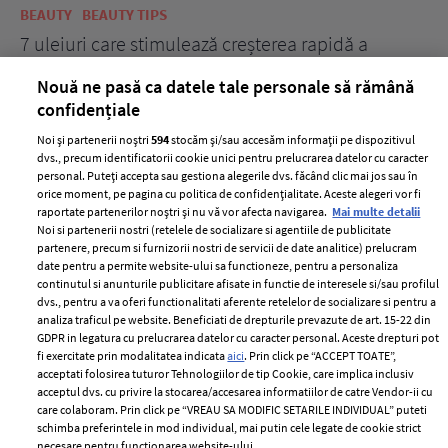
BEAUTY
BEAUTY TIPS
BE
țe
7 uleiuri care stimulează creșterea rapidă a
Ce
părului
de
Nouă ne pasă ca datele tale personale să rămână
confidențiale
Noi și partenerii noștri
594
stocăm și/sau accesăm informații pe dispozitivul
dvs., precum identificatorii cookie unici pentru prelucrarea datelor cu caracter
personal. Puteți accepta sau gestiona alegerile dvs. făcând clic mai jos sau în
orice moment, pe pagina cu politica de confidențialitate. Aceste alegeri vor fi
raportate partenerilor noștri și nu vă vor afecta navigarea.
Mai multe detalii
Noi si partenerii nostri (retelele de socializare si agentiile de publicitate
partenere, precum si furnizorii nostri de servicii de date analitice) prelucram
ELLE Style Awards
Termeni si conditii
date pentru a permite website-ului sa functioneze, pentru a personaliza
2024
continutul si anunturile publicitare afisate in functie de interesele si/sau profilul
Politica de
dvs., pentru a va oferi functionalitati aferente retelelor de socializare si pentru a
Despre ELLE
confidențialitate
analiza traficul pe website. Beneficiati de drepturile prevazute de art. 15-22 din
Romania
GDPR in legatura cu prelucrarea datelor cu caracter personal. Aceste drepturi pot
Politica de cookies
fi exercitate prin modalitatea indicata
aici
. Prin click pe “ACCEPT TOATE”,
Contact
Publicitate
acceptati folosirea tuturor Tehnologiilor de tip Cookie, care implica inclusiv
acceptul dvs. cu privire la stocarea/accesarea informatiilor de catre Vendor-ii cu
Abonamente
care colaboram. Prin click pe “VREAU SA MODIFIC SETARILE INDIVIDUAL” puteti
schimba preferintele in mod individual, mai putin cele legate de cookie strict
necesare pentru functionarea website-ului.