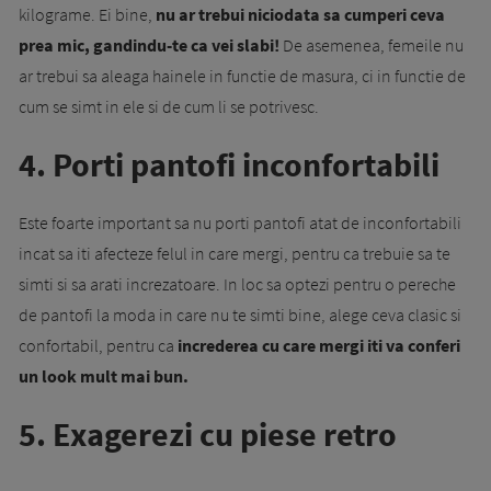
kilograme. Ei bine,
nu ar trebui niciodata sa cumperi ceva
prea mic, gandindu-te ca vei slabi!
De asemenea, femeile nu
ar trebui sa aleaga hainele in functie de masura, ci in functie de
cum se simt in ele si de cum li se potrivesc.
4. Porti pantofi inconfortabili
Este foarte important sa nu porti pantofi atat de inconfortabili
incat sa iti afecteze felul in care mergi, pentru ca trebuie sa te
simti si sa arati increzatoare. In loc sa optezi pentru o pereche
de pantofi la moda in care nu te simti bine, alege ceva clasic si
confortabil, pentru ca
increderea cu care mergi iti va conferi
un look mult mai bun.
5. Exagerezi cu piese retro