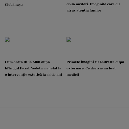
două nașteri. Imaginile care au
Ciobănașu
atras atenția fanilor
Cum arată Iulia Albu după
Primele imagini cu Laurette după
liftingul facial. Vedeta a apelat la
externare. Ce decizie au luat
o intervenție estetică la 44 de ani
medicii