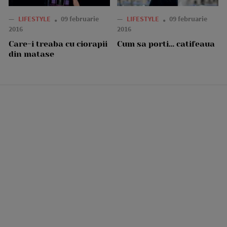
—
LIFESTYLE
09 februarie
—
LIFESTYLE
09 februarie
2016
2016
Care-i treaba cu ciorapii
Cum sa porti… catifeaua
din matase