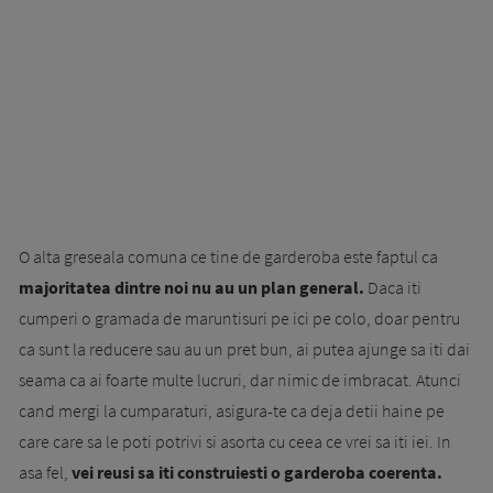
O alta greseala comuna ce tine de garderoba este faptul ca
majoritatea dintre noi nu au un plan general.
Daca iti
cumperi o gramada de maruntisuri pe ici pe colo, doar pentru
ca sunt la reducere sau au un pret bun, ai putea ajunge sa iti dai
seama ca ai foarte multe lucruri, dar nimic de imbracat. Atunci
cand mergi la cumparaturi, asigura-te ca deja detii haine pe
care care sa le poti potrivi si asorta cu ceea ce vrei sa iti iei. In
asa fel,
vei reusi sa iti construiesti o garderoba coerenta.