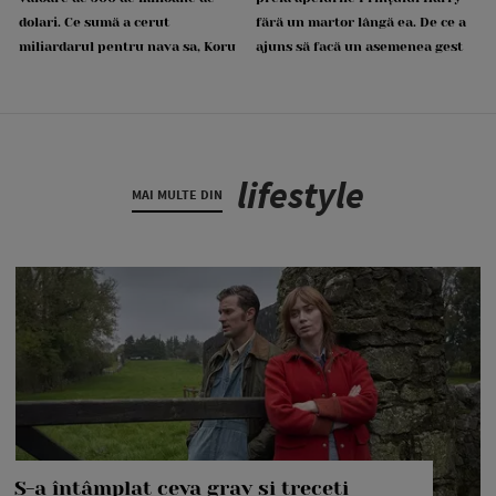
dolari. Ce sumă a cerut
fără un martor lângă ea. De ce a
miliardarul pentru nava sa, Koru
ajuns să facă un asemenea gest
lifestyle
MAI MULTE DIN
S-a întâmplat ceva grav și treceți