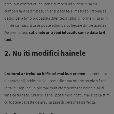
presupus confort atunci cand cumperi un sutien, si sa nu
cumperi fara sa probezi, chiar si daca te-ai masurat. Trebuie sa
dedici ceva timp probatului diferitelor stiluri si forme, si sa ai in
minte ca masura ta se poate schimba cu fiecare dintre acestea.
De asemenea,
sutienele ar trebui inlocuite cam o data la 6
luni.
2. Nu iti modifici hainele
Croitorul ar trebui sa iti fie cel mai bun prieten
– stramteaza-
ti pantalonii, schimba tivul camasilor sau prinde un pic o fusta
in talie. Depune un pic mai mult efort pentru ca hainele sa iti
vina ca turnate. Chiar si jeansii pot fi modificati, mai ales ca stim
cu toatele cat este de greu sa gasesti perechea perfecta.