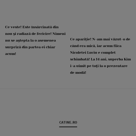
Ce veste! Este însărcinată din
nou și radiază de fericire! Nimeni
Ce apariție! N-am mai văzut-o de
nu se aștepta la o asemenea
când era mică, iar acum fiica
surpriză din partea ei chiar
Nicoletei Luciu e complet
acum!
schimbată! La 14 ani, superba Kim
i-a uimit pe toți la o prezentare
de modă!
CATINE.RO