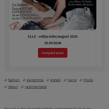
ELLE - ediția iulie/august 2026
Gar
39.99 RON
Cumpără acum
fashion
garderoba
greseli
haine
moda
sfaturi
vestimentatie
Daca ti-a placut acest articol, urmareste ELLE.ro pe