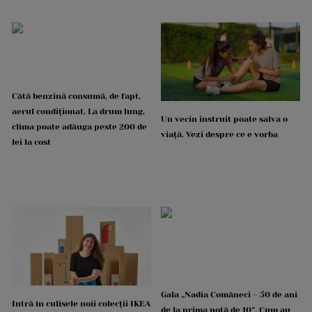
Câtă benzină consumă, de fapt,
aerul condiționat. La drum lung,
Un vecin instruit poate salva o
clima poate adăuga peste 200 de
viață. Vezi despre ce e vorba
lei la cost
Gala „Nadia Comăneci – 50 de ani
Intră în culisele noii colecții IKEA
de la prima notă de 10”. Cum au