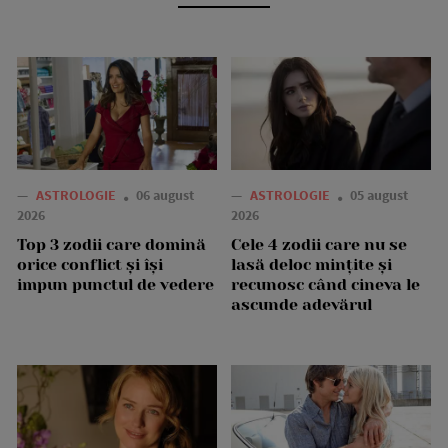
—
ASTROLOGIE
06 august
—
ASTROLOGIE
05 august
2026
2026
Top 3 zodii care domină
Cele 4 zodii care nu se
orice conflict și își
lasă deloc mințite și
impun punctul de vedere
recunosc când cineva le
ascunde adevărul