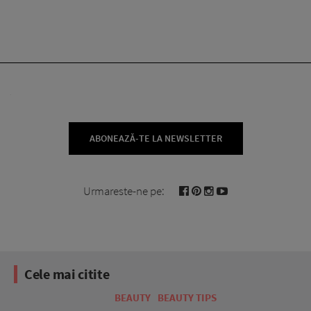
ABONEAZĂ-TE LA NEWSLETTER
Urmareste-ne pe:
Cele mai citite
BEAUTY
BEAUTY TIPS
BE