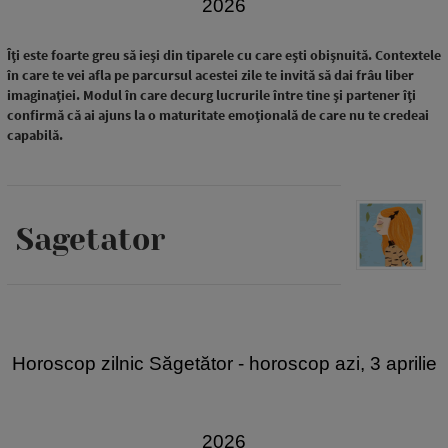
2026
Îți este foarte greu să ieși din tiparele cu care ești obișnuită. Contextele
în care te vei afla pe parcursul acestei zile te invită să dai frâu liber
imaginației. Modul în care decurg lucrurile între tine și partener îți
confirmă că ai ajuns la o maturitate emoțională de care nu te credeai
capabilă.
Sagetator
Horoscop zilnic Săgetător - horoscop azi, 3 aprilie
2026