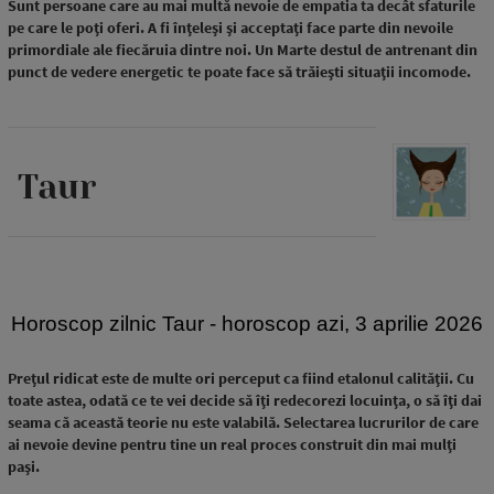
Sunt persoane care au mai multă nevoie de empatia ta decât sfaturile
pe care le poți oferi. A fi înțeleși și acceptați face parte din nevoile
primordiale ale fiecăruia dintre noi. Un Marte destul de antrenant din
punct de vedere energetic te poate face să trăiești situații incomode.
Taur
Horoscop zilnic Taur - horoscop azi, 3 aprilie 2026
Prețul ridicat este de multe ori perceput ca fiind etalonul calității. Cu
toate astea, odată ce te vei decide să îți redecorezi locuința, o să îți dai
seama că această teorie nu este valabilă. Selectarea lucrurilor de care
ai nevoie devine pentru tine un real proces construit din mai mulți
pași.