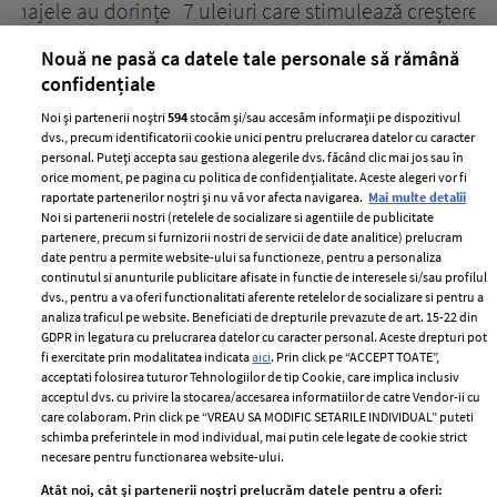
țe
7 uleiuri care stimulează creșterea rapidă a
Ce
părului
de
Nouă ne pasă ca datele tale personale să rămână
confidențiale
Noi și partenerii noștri
594
stocăm și/sau accesăm informații pe dispozitivul
dvs., precum identificatorii cookie unici pentru prelucrarea datelor cu caracter
personal. Puteți accepta sau gestiona alegerile dvs. făcând clic mai jos sau în
orice moment, pe pagina cu politica de confidențialitate. Aceste alegeri vor fi
raportate partenerilor noștri și nu vă vor afecta navigarea.
Mai multe detalii
Noi si partenerii nostri (retelele de socializare si agentiile de publicitate
partenere, precum si furnizorii nostri de servicii de date analitice) prelucram
ELLE Style Awards
Termeni si conditii
date pentru a permite website-ului sa functioneze, pentru a personaliza
2024
continutul si anunturile publicitare afisate in functie de interesele si/sau profilul
Politica de
dvs., pentru a va oferi functionalitati aferente retelelor de socializare si pentru a
Despre ELLE
confidențialitate
analiza traficul pe website. Beneficiati de drepturile prevazute de art. 15-22 din
Romania
GDPR in legatura cu prelucrarea datelor cu caracter personal. Aceste drepturi pot
Politica de cookies
fi exercitate prin modalitatea indicata
aici
. Prin click pe “ACCEPT TOATE”,
Contact
Publicitate
acceptati folosirea tuturor Tehnologiilor de tip Cookie, care implica inclusiv
acceptul dvs. cu privire la stocarea/accesarea informatiilor de catre Vendor-ii cu
Abonamente
care colaboram. Prin click pe “VREAU SA MODIFIC SETARILE INDIVIDUAL” puteti
schimba preferintele in mod individual, mai putin cele legate de cookie strict
necesare pentru functionarea website-ului.
Stiri
Libertatea pentru
Atât noi, cât și partenerii noștri prelucrăm datele pentru a oferi: