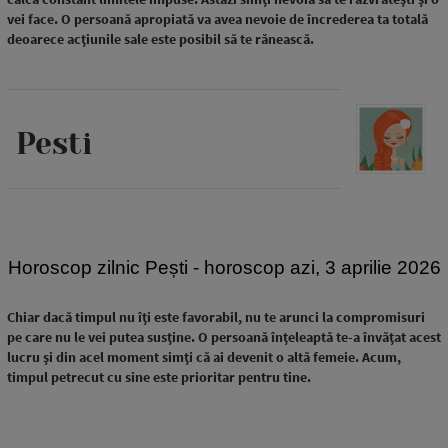
vei face. O persoană apropiată va avea nevoie de încrederea ta totală
deoarece acțiunile sale este posibil să te rănească.
Pesti
Horoscop zilnic Pești - horoscop azi, 3 aprilie 2026
Chiar dacă timpul nu îți este favorabil, nu te arunci la compromisuri
pe care nu le vei putea susține. O persoană înțeleaptă te-a învățat acest
lucru și din acel moment simți că ai devenit o altă femeie. Acum,
timpul petrecut cu sine este prioritar pentru tine.