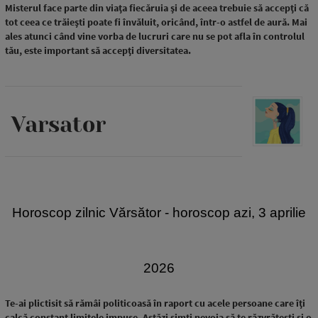
Misterul face parte din viața fiecăruia și de aceea trebuie să accepți că
tot ceea ce trăiești poate fi învăluit, oricând, într-o astfel de aură. Mai
ales atunci când vine vorba de lucruri care nu se pot afla în controlul
tău, este important să accepți diversitatea.
Varsator
Horoscop zilnic Vărsător - horoscop azi, 3 aprilie
2026
Te-ai plictisit să rămâi politicoasă în raport cu acele persoane care îți
calcă constant limitele impuse. Astăzi simți nevoia să te răzvrătești și o