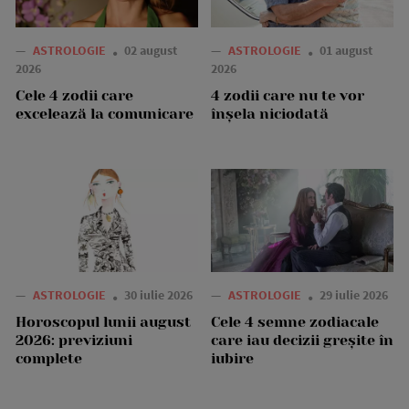
—
ASTROLOGIE
02 august
—
ASTROLOGIE
01 august
2026
2026
Cele 4 zodii care
4 zodii care nu te vor
excelează la comunicare
înșela niciodată
—
ASTROLOGIE
30 iulie 2026
—
ASTROLOGIE
29 iulie 2026
Horoscopul lunii august
Cele 4 semne zodiacale
2026: previziuni
care iau decizii greșite în
complete
iubire