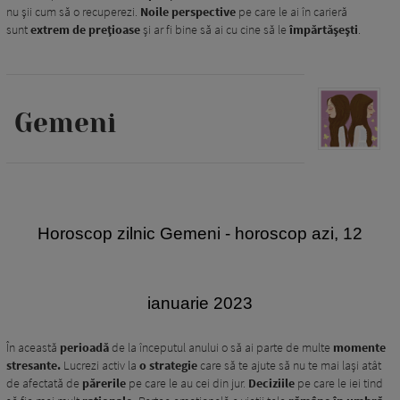
nu şii cum să o recuperezi.
Noile perspective
pe care le ai în carieră
sunt
extrem de preţioase
și ar fi bine să ai cu cine să le
împărtăşeşti
.
Gemeni
Horoscop zilnic Gemeni
- horoscop azi, 12
ianuarie 2023
În această
perioadă
de la începutul anului o să ai parte de multe
momente
stresante.
Lucrezi activ la
o strategie
care să te ajute să nu te mai lași atât
de afectată de
părerile
pe care le au cei din jur.
Deciziile
pe care le iei tind