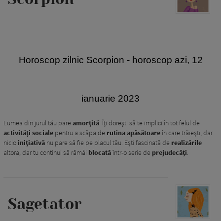
Horoscop zilnic Scorpion
- horoscop azi, 12
ianuarie 2023
Lumea din jurul tău pare
amorțită
. Îți dorești să te implici în tot felul de
activități sociale
pentru a scăpa de
rutina
apăsătoare
în care trăiești, dar
nicio
inițiativă
nu pare să fie pe placul tău. Ești fascinată de
realizările
altora, dar tu continui să rămâi
blocată
într-o serie de
prejudecăți
.
Sagetator