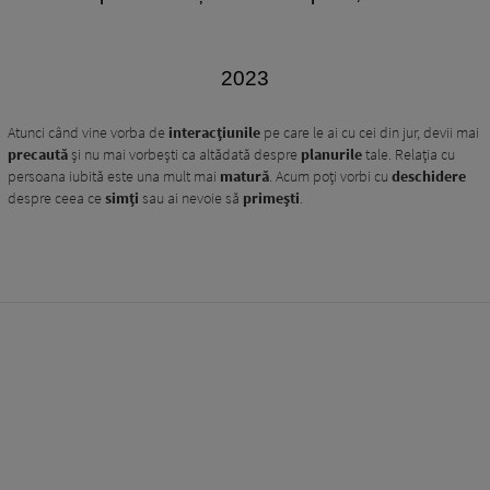
2023
Atunci când vine vorba de
interacțiunile
pe care le ai cu cei din jur, devii mai
precaută
și nu mai vorbești ca altădată despre
planurile
tale. Relația cu
persoana iubită este una mult mai
matură
. Acum poți vorbi cu
deschidere
despre ceea ce
simți
sau ai nevoie să
primești
.