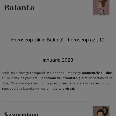
Balanta
Horoscop zilnic Balanță
- horoscop azi, 12
ianuarie 2023
Astăzi nu îți dorești
companie
în plan social. Regăsești
momentele cu sine
a fi mult mai pe placul tău, iar
nevoia de intimitate
îți este respectată de cei
dragi. Chiar dacă îți este dificil să
preconizezi
asta, viața ta va avea un nou
sens
odată ce lucrurile vor lua forma la care
visezi
.
Scorpion