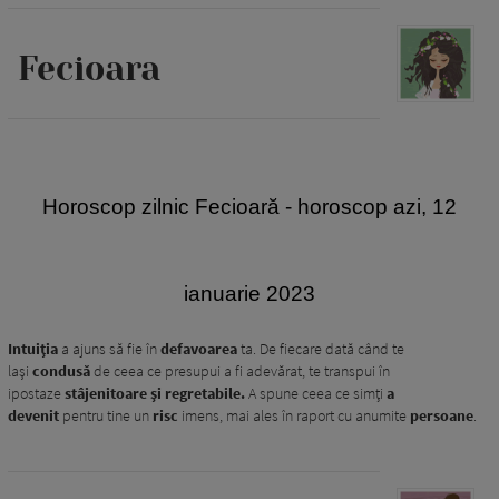
Fecioara
Horoscop zilnic Fecioară
- horoscop azi, 12
ianuarie 2023
Intuiția
a ajuns să fie în
defavoarea
ta. De fiecare dată când te
lași
condusă
de ceea ce presupui a fi adevărat, te transpui în
ipostaze
stâjenitoare și regretabile.
A spune ceea ce simți
a
devenit
pentru tine un
risc
imens, mai ales în raport cu anumite
persoane
.