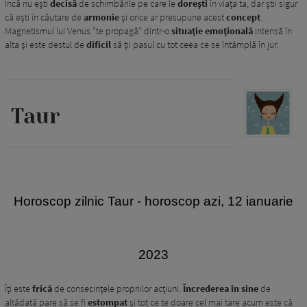
Încă nu ești
decisă
de schimbările pe care le
dorești
în viața ta, dar știi sigur
că ești în căutare de
armonie
și orice ar presupune acest
concept
.
Magnetismul lui Venus ”te propagă” dintr-o
situație emoțională
intensă în
alta și este destul de
dificil
să ții pasul cu tot ceea ce se întâmplă în jur.
Taur
Horoscop zilnic Taur
- horoscop azi, 12 ianuarie
2023
Îţi este
frică
de consecințele propriilor acțiuni.
Încrederea în sine
de
altădată pare să se fi
estompat
şi tot ce te doare cel mai tare acum este că