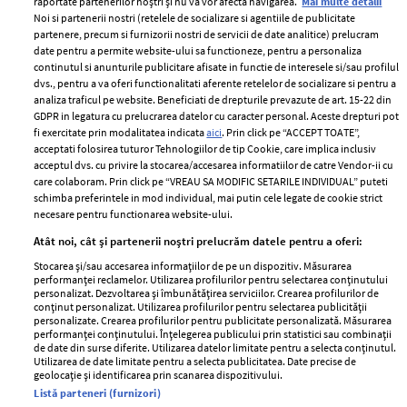
raportate partenerilor noștri și nu vă vor afecta navigarea.
Mai multe detalii
Noi si partenerii nostri (retelele de socializare si agentiile de publicitate
partenere, precum si furnizorii nostri de servicii de date analitice) prelucram
ELLE Style Awards
Termeni si conditii
date pentru a permite website-ului sa functioneze, pentru a personaliza
2024
continutul si anunturile publicitare afisate in functie de interesele si/sau profilul
Politica de
dvs., pentru a va oferi functionalitati aferente retelelor de socializare si pentru a
Despre ELLE
confidențialitate
analiza traficul pe website. Beneficiati de drepturile prevazute de art. 15-22 din
Romania
GDPR in legatura cu prelucrarea datelor cu caracter personal. Aceste drepturi pot
Politica de cookies
fi exercitate prin modalitatea indicata
aici
. Prin click pe “ACCEPT TOATE”,
Contact
Publicitate
acceptati folosirea tuturor Tehnologiilor de tip Cookie, care implica inclusiv
acceptul dvs. cu privire la stocarea/accesarea informatiilor de catre Vendor-ii cu
Abonamente
care colaboram. Prin click pe “VREAU SA MODIFIC SETARILE INDIVIDUAL” puteti
schimba preferintele in mod individual, mai putin cele legate de cookie strict
necesare pentru functionarea website-ului.
Stiri
Libertatea pentru
Atât noi, cât și partenerii noștri prelucrăm datele pentru a oferi:
femei
GSP
Stocarea și/sau accesarea informațiilor de pe un dispozitiv. Măsurarea
Viva
performanței reclamelor. Utilizarea profilurilor pentru selectarea conținutului
Unica
personalizat. Dezvoltarea și îmbunătățirea serviciilor. Crearea profilurilor de
Avantaje
conținut personalizat. Utilizarea profilurilor pentru selectarea publicității
Baby
personalizate. Crearea profilurilor pentru publicitate personalizată. Măsurarea
Retete practice
performanței conținutului. Înțelegerea publicului prin statistici sau combinații
Retete
de date din surse diferite. Utilizarea datelor limitate pentru a selecta conținutul.
Utilizarea de date limitate pentru a selecta publicitatea. Date precise de
geolocație și identificarea prin scanarea dispozitivului.
Pariază responsabil! Decizia ONJN nr. 821/25.09.2025.
Listă parteneri (furnizori)
Jocurile de noroc sunt interzise minorilor.