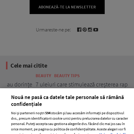
ABONEAZĂ-TE LA NEWSLETTER
Urmareste-ne pe:
Cele mai citite
BEAUTY
BEAUTY TIPS
BE
țe
7 uleiuri care stimulează creșterea rapidă a
Ce
părului
de
Nouă ne pasă ca datele tale personale să rămână
confidențiale
Noi și partenerii noștri
594
stocăm și/sau accesăm informații pe dispozitivul
dvs., precum identificatorii cookie unici pentru prelucrarea datelor cu caracter
personal. Puteți accepta sau gestiona alegerile dvs. făcând clic mai jos sau în
orice moment, pe pagina cu politica de confidențialitate. Aceste alegeri vor fi