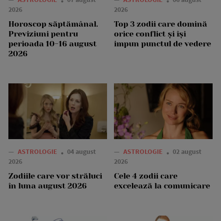
2026
2026
Horoscop săptămânal.
Top 3 zodii care domină
Previziuni pentru
orice conflict și își
perioada 10-16 august
impun punctul de vedere
2026
—
ASTROLOGIE
04 august
—
ASTROLOGIE
02 august
2026
2026
Zodiile care vor străluci
Cele 4 zodii care
în luna august 2026
excelează la comunicare