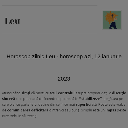
Leu
Horoscop zilnic Leu
- horoscop azi, 12 ianuarie
2023
Atunci când
simți
că pierzi cu totul
controlul
asupra propriei vieți, o
discuție
sinceră
cu o persoană de încredere poare să te
”stabilizeze”
. Legătura pe
care o ai cu partenerul devine din ce în ce mai
superficială
. Poate este vorba
de
comunicarea deficitară
dintre voi sau pur și simplu este un
impas
peste
care trebuie să treceți.