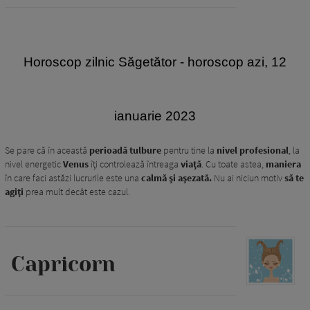
Horoscop zilnic Săgetător
- horoscop azi, 12
ianuarie 2023
Se pare că în această
perioadă tulbure
pentru tine la
nivel profesional
, la
nivel energetic
Venus
îți controlează întreaga
viață
. Cu toate astea,
maniera
în care faci astăzi lucrurile este una
calmă și așezată.
Nu ai niciun motiv
să te
agiți
prea mult decât este cazul.
Capricorn