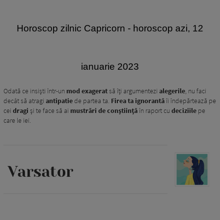
Horoscop zilnic Capricorn
- horoscop azi, 12
ianuarie 2023
Odată ce insiști într-un
mod exagerat
să îți argumentezi
alegerile
, nu faci
decât să atragi
antipatie
de partea ta.
Firea ta ignorantă
îi îndepărtează pe
cei
dragi
și te face să ai
mustrări de conștiință
în raport cu
deciziile
pe
care le iei.
Varsator