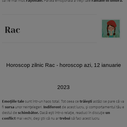
să fie mai mult
raționale.
Partea emoțională a vieții tale
rămâne în umbră.
Rac
Horoscop zilnic Rac
- horoscop azi, 12 ianuarie
2023
Emoțiile tale
sunt într-un haos total. Tot ceea ce
trăiești
astăzi se pare că va
fi
sursa
unor neințelegeri.
Indiferent
de acest lucru, și comportamentul tău e
destul de
schimbător.
Dacă ești într-o relație, readuci în discuție
un
conflict
mai vechi, deși știi că nu ar
trebui
să faci acest lucru.