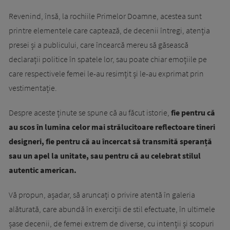
Revenind, însă, la rochiile Primelor Doamne, acestea sunt
printre elementele care captează, de decenii întregi, atenția
presei și a publicului, care încearcă mereu să găsească
declarații politice în spatele lor, sau poate chiar emoțiile pe
care respectivele femei le-au resimțit și le-au exprimat prin
vestimentație.
Despre aceste ținute se spune că au făcut istorie,
fie pentru că
au scos în lumina celor mai strălucitoare reflectoare tineri
designeri, fie pentru că au încercat să transmită speranță
sau un apel la unitate, sau pentru că au celebrat stilul
autentic american.
Vă propun, așadar, să aruncați o privire atentă în galeria
alăturată, care abundă în exerciții de stil efectuate, în ultimele
șase decenii, de femei extrem de diverse, cu intenții și scopuri