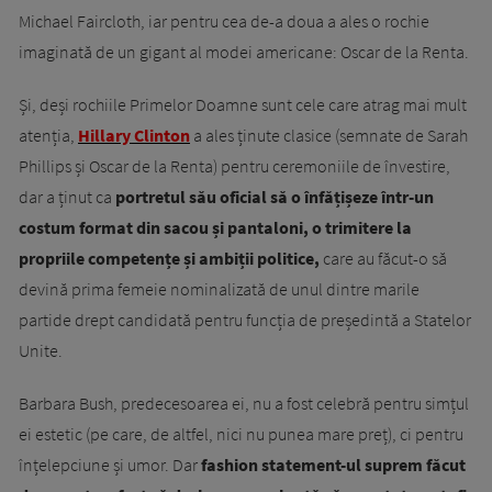
Michael Faircloth, iar pentru cea de-a doua a ales o rochie
imaginată de un gigant al modei americane: Oscar de la Renta.
Și, deși rochiile Primelor Doamne sunt cele care atrag mai mult
atenția,
Hillary Clinton
a ales ținute clasice (semnate de Sarah
Phillips și Oscar de la Renta) pentru ceremoniile de învestire,
dar a ținut ca
portretul său oficial să o înfățișeze într-un
costum format din sacou și pantaloni, o trimitere la
propriile competențe și ambiții politice,
care au făcut-o să
devină prima femeie nominalizată de unul dintre marile
partide drept candidată pentru funcția de președintă a Statelor
Unite.
Barbara Bush, predecesoarea ei, nu a fost celebră pentru simțul
ei estetic (pe care, de altfel, nici nu punea mare preț), ci pentru
înțelepciune și umor. Dar
fashion statement-ul suprem făcut