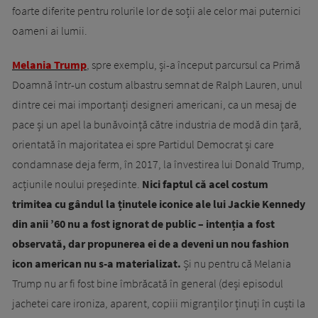
foarte diferite pentru rolurile lor de soții ale celor mai puternici
oameni ai lumii.
Melania Trump
, spre exemplu, și-a început parcursul ca Primă
Doamnă într-un costum albastru semnat de Ralph Lauren, unul
dintre cei mai importanți designeri americani, ca un mesaj de
pace și un apel la bunăvoință către industria de modă din țară,
orientată în majoritatea ei spre Partidul Democrat și care
condamnase deja ferm, în 2017, la învestirea lui Donald Trump,
acțiunile noului președinte.
Nici faptul că acel costum
trimitea cu gândul la ținutele iconice ale lui Jackie Kennedy
din anii ’60 nu a fost ignorat de public – intenția a fost
observată, dar propunerea ei de a deveni un nou fashion
icon american nu s-a materializat.
Și nu pentru că Melania
Trump nu ar fi fost bine îmbrăcată în general (deși episodul
jachetei care ironiza, aparent, copiii migranților ținuți în cuști la