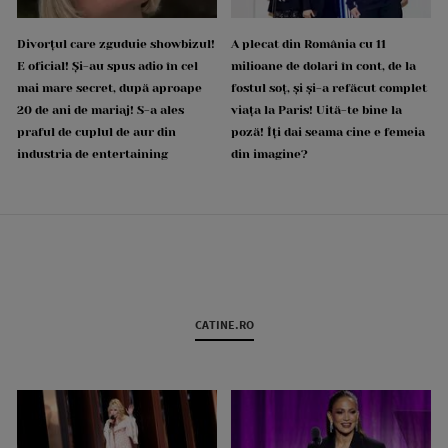
Divorțul care zguduie showbizul!
A plecat din România cu 11
E oficial! Și-au spus adio în cel
milioane de dolari în cont, de la
mai mare secret, după aproape
fostul soț, și și-a refăcut complet
20 de ani de mariaj! S-a ales
viața la Paris! Uită-te bine la
praful de cuplul de aur din
poză! Îți dai seama cine e femeia
industria de entertaining
din imagine?
CATINE.RO