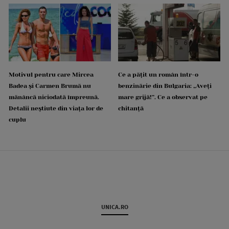
Motivul pentru care Mircea
Ce a pățit un român într-o
Badea și Carmen Brumă nu
benzinărie din Bulgaria: „Aveți
mănâncă niciodată împreună.
mare grijă!”. Ce a observat pe
Detalii neștiute din viața lor de
chitanță
cuplu
UNICA.RO