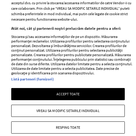
acceptul dvs. cu privire la stocarea/accesarea informatiilor de catre Vendor-ii cu
Abonamente
care colaboram. Prin click pe “VREAU SA MODIFIC SETARILE INDIVIDUAL” puteti
schimba preferintele in mod individual, mai putin cele legate de cookie strict
necesare pentru functionarea website-ului.
Stiri
Libertatea pentru
Atât noi, cât și partenerii noștri prelucrăm datele pentru a oferi:
femei
GSP
Stocarea și/sau accesarea informațiilor de pe un dispozitiv. Măsurarea
Viva
performanței reclamelor. Utilizarea profilurilor pentru selectarea conținutului
Unica
personalizat. Dezvoltarea și îmbunătățirea serviciilor. Crearea profilurilor de
Avantaje
conținut personalizat. Utilizarea profilurilor pentru selectarea publicității
Baby
personalizate. Crearea profilurilor pentru publicitate personalizată. Măsurarea
Retete practice
performanței conținutului. Înțelegerea publicului prin statistici sau combinații
Retete
de date din surse diferite. Utilizarea datelor limitate pentru a selecta conținutul.
Utilizarea de date limitate pentru a selecta publicitatea. Date precise de
geolocație și identificarea prin scanarea dispozitivului.
Pariază responsabil! Decizia ONJN nr. 821/25.09.2025.
Listă parteneri (furnizori)
Jocurile de noroc sunt interzise minorilor.
ACCEPT TOATE
Copyright © 2026 Ringier Romania SRL
VREAU SA MODIFIC SETARILE INDIVIDUAL
RESPING TOATE