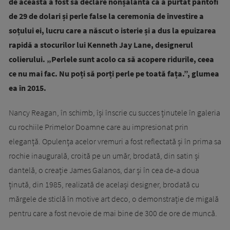
de aceasta a fost să declare nonșalantă că a purtat pantofi
de 29 de dolari și perle false la ceremonia de învestire a
soțului ei, lucru care a născut o isterie și a dus la epuizarea
rapidă a stocurilor lui Kenneth Jay Lane, designerul
colierului. „Perlele sunt acolo ca să acopere ridurile, ceea
ce nu mai fac. Nu poți să porți perle pe toată fața.”, glumea
ea în 2015.
Nancy Reagan, în schimb, își înscrie cu succes ținutele în galeria
cu rochiile Primelor Doamne care au impresionat prin
eleganță. Opulența acelor vremuri a fost reflectată și în prima sa
rochie inaugurală, croită pe un umăr, brodată, din satin și
dantelă, o creație James Galanos, dar și în cea de-a doua
ținută, din 1985, realizată de același designer, brodată cu
mărgele de sticlă în motive art deco, o demonstrație de migală
pentru care a fost nevoie de mai bine de 300 de ore de muncă.