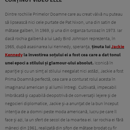
Dintre rochiile Primelor Doamne care au creat vâlvă nu puteau
să lipsească nici cele purtate de Pat Nixon, una din satin de
mătase galben, în 1969, și una din organza turcoaz în 1973. Iar
dacă rochia galbenă a lui Lady Bird Johnson reprezenta, în
1965, după asasinarea lui Kennedy, speranța,
ținuta lui
Jackie
Kennedy
la învestirea soțului ei a fost cea care a dat tonul
unei epoci a stilului și glamour-ului absolut.
Iconică în
apariție și cu un simț al stilului neegalat nici astăzi, Jackie a fost
Prima Doamnă perfectă, cea care a conturat rolul acesta în
imaginarul american și al lumii întregi. Cultivată, impecabil
îmbrăcată și capabilă deopotrivă de conversații lejere și de
negocieri diplomatice, Jackie și-a anunțat de la bun început
intenția de a domni peste moda americană, lucru pe care îl
face și azi, la un sfert de secol de la moartea ei. Iar rochia ei fără
mâneci din 1961, realizată din șifon de mătase brodat cu fir