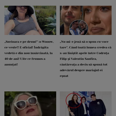
„Surioara e pe drum!” :o Wooow,
„Nu mi-e jenă să o spun cu voce
ce veste!! E oficial! Îndrăgita
tare”. Când toată lumea credea că
vedetă e din nou însărcinată, la
s-au liniștit apele între Codruța
40 de ani! Uite ce frumos a
Filip și Valentin Sanfira,
anunțat!
cântăreața a decis să spună tot
adevărul despre mariajul ei
eșuat