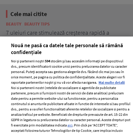
Cele mai citite
BEAUTY
BEAUTY TIPS
BE
țe
7 uleiuri care stimulează creșterea rapidă a
Ce
părului
de
Nouă ne pasă ca datele tale personale să rămână
confidențiale
Noi și partenerii noștri
594
stocăm și/sau accesăm informații pe dispozitivul
dvs., precum identificatorii cookie unici pentru prelucrarea datelor cu caracter
personal. Puteți accepta sau gestiona alegerile dvs. făcând clic mai jos sau în
orice moment, pe pagina cu politica de confidențialitate. Aceste alegeri vor fi
raportate partenerilor noștri și nu vă vor afecta navigarea.
Mai multe detalii
Noi si partenerii nostri (retelele de socializare si agentiile de publicitate
partenere, precum si furnizorii nostri de servicii de date analitice) prelucram
ELLE Style Awards
Termeni si conditii
date pentru a permite website-ului sa functioneze, pentru a personaliza
2024
continutul si anunturile publicitare afisate in functie de interesele si/sau profilul
Politica de
dvs., pentru a va oferi functionalitati aferente retelelor de socializare si pentru a
Despre ELLE
confidențialitate
analiza traficul pe website. Beneficiati de drepturile prevazute de art. 15-22 din
Romania
GDPR in legatura cu prelucrarea datelor cu caracter personal. Aceste drepturi pot
Politica de cookies
fi exercitate prin modalitatea indicata
aici
. Prin click pe “ACCEPT TOATE”,
Contact
Publicitate
acceptati folosirea tuturor Tehnologiilor de tip Cookie, care implica inclusiv