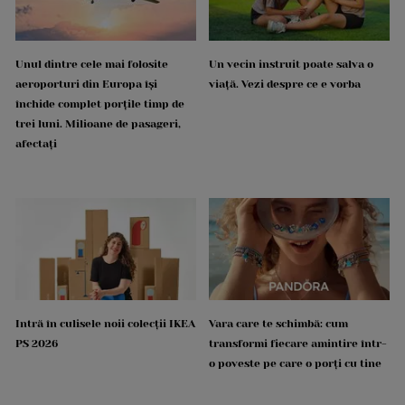
Unul dintre cele mai folosite
Un vecin instruit poate salva o
aeroporturi din Europa își
viață. Vezi despre ce e vorba
închide complet porțile timp de
trei luni. Milioane de pasageri,
afectați
Intră în culisele noii colecții IKEA
Vara care te schimbă: cum
PS 2026
transformi fiecare amintire într-
o poveste pe care o porți cu tine