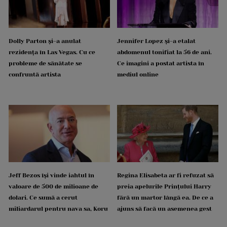
Dolly Parton și-a anulat
Jennifer Lopez și-a etalat
rezidența în Las Vegas. Cu ce
abdomenul tonifiat la 56 de ani.
probleme de sănătate se
Ce imagini a postat artista în
confruntă artista
mediul online
Jeff Bezos își vinde iahtul în
Regina Elisabeta ar fi refuzat să
valoare de 500 de milioane de
preia apelurile Prințului Harry
dolari. Ce sumă a cerut
fără un martor lângă ea. De ce a
miliardarul pentru nava sa, Koru
ajuns să facă un asemenea gest