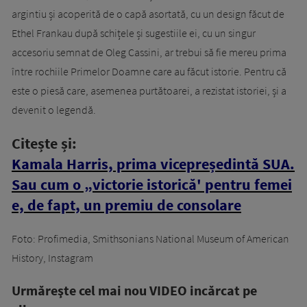
argintiu și acoperită de o capă asortată, cu un design făcut de
Ethel Frankau după schițele și sugestiile ei, cu un singur
accesoriu semnat de Oleg Cassini, ar trebui să fie mereu prima
între rochiile Primelor Doamne care au făcut istorie. Pentru că
este o piesă care, asemenea purtătoarei, a rezistat istoriei, și a
devenit o legendă.
Citește și:
Kamala Harris, prima vicepreședintă SUA.
Sau cum o „victorie istorică' pentru femei
e, de fapt, un premiu de consolare
Foto: Profimedia, Smithsonians National Museum of American
History, Instagram
Urmăreşte cel mai nou VIDEO incărcat pe