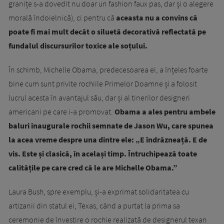
granițe s-a dovedit nu doar un fashion faux pas, dar și o alegere
morală îndoielnică), ci pentru că
aceasta nu a convins că
poate fi mai mult decât o siluetă decorativă reflectată pe
fundalul discursurilor toxice ale soțului.
În schimb, Michelle Obama, predecesoarea ei, a înțeles foarte
bine cum sunt privite rochiile Primelor Doamne și a folosit
lucrul acesta în avantajul său, dar și al tinerilor designeri
americani pe care i-a promovat.
Obama a ales pentru ambele
baluri inaugurale rochii semnate de Jason Wu, care spunea
la acea vreme despre una dintre ele: „E îndrăzneață. E de
vis. Este și clasică, în același timp. Întruchipează toate
calitățile pe care cred că le are Michelle Obama.”
Laura Bush, spre exemplu, și-a exprimat solidaritatea cu
artizanii din statul ei, Texas, când a purtat la prima sa
ceremonie de învestire o rochie realizată de designerul texan