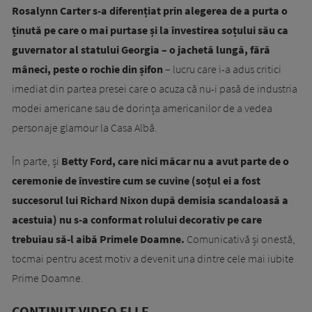
Rosalynn Carter s-a diferențiat prin alegerea de a purta o
ținută pe care o mai purtase și la învestirea soțului său ca
guvernator al statului Georgia – o jachetă lungă, fără
mâneci, peste o rochie din șifon
– lucru care i-a adus critici
imediat din partea presei care o acuza că nu-i pasă de industria
modei americane sau de dorința americanilor de a vedea
personaje glamour la Casa Albă.
În parte, și
Betty Ford, care nici măcar nu a avut parte de o
ceremonie de învestire cum se cuvine (soțul ei a fost
succesorul lui Richard Nixon după demisia scandaloasă a
acestuia) nu s-a conformat rolului decorativ pe care
trebuiau să-l aibă Primele Doamne.
Comunicativă și onestă,
tocmai pentru acest motiv a devenit una dintre cele mai iubite
Prime Doamne.
CONȚINUT VIDEO ELLE