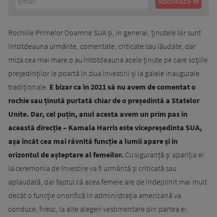
Rochiile Primelor Doamne SUA și, în general, ținutele lor sunt
întotdeauna urmărite, comentate, criticate sau lăudate, dar
miza cea mai mare o au întotdeauna acele ținute pe care soțiile
președinților le poartă în ziua învestirii și la galele inaugurale
tradiționale.
E bizar ca în 2021 să nu avem de comentat o
rochie sau ținută purtată chiar de o președintă a Statelor
Unite. Dar, cel puțin, anul acesta avem un prim pas în
această direcție – Kamala Harris este vicepreședinta SUA,
așa încât cea mai râvnită funcție a lumii apare și în
orizontul de așteptare al femeilor.
Cu siguranță și apariția ei
la ceremonia de învestire va fi urmărită și criticată sau
aplaudată, dar faptul că acea femeie are de îndeplinit mai mult
decât o funcție onorifică în administrația americană va
conduce, firesc, la alte alegeri vestimentare din partea ei.