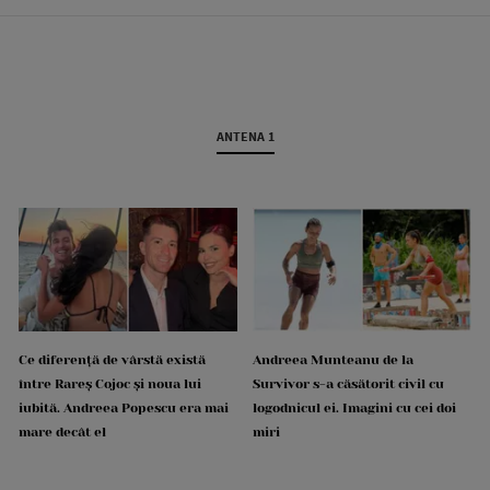
ANTENA 1
Ce diferență de vârstă există
Andreea Munteanu de la
între Rareș Cojoc și noua lui
Survivor s-a căsătorit civil cu
iubită. Andreea Popescu era mai
logodnicul ei. Imagini cu cei doi
mare decât el
miri